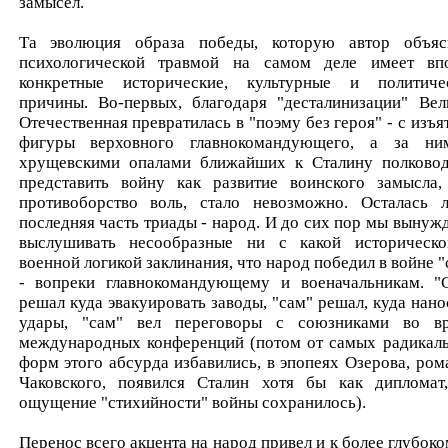
замысел.
Та эволюция образа победы, которую автор объяс
психологической травмой на самом деле имеет вп
конкретные исторические, культурные и политиче
причины. Во-первых, благодаря "десталинизации" Вел
Отечественная превратилась в "поэму без героя" - с изъя
фигуры верховного главнокомандующего, а за н
хрущевскими опалами ближайших к Сталину полковод
представить войну как развитие воинского замысла,
противоборство воль, стало невозможно. Осталась 
последняя часть триады - народ. И до сих пор мы вынуж
выслушивать несообразные ни с какой историческ
военной логикой заклинания, что народ победил в войне "
- вопреки главнокомандующему и военачальникам. "
решал куда эвакуировать заводы, "сам" решал, куда нано
удары, "сам" вел переговоры с союзниками во в
международных конференций (потом от самых радикал
форм этого абсурда избавились, в эпопеях Озерова, ром
Чаковского, появился Сталин хотя бы как дипломат
ощущение "стихийности" войны сохранилось).
Перенос всего акцента на народ привел и к более глубоко