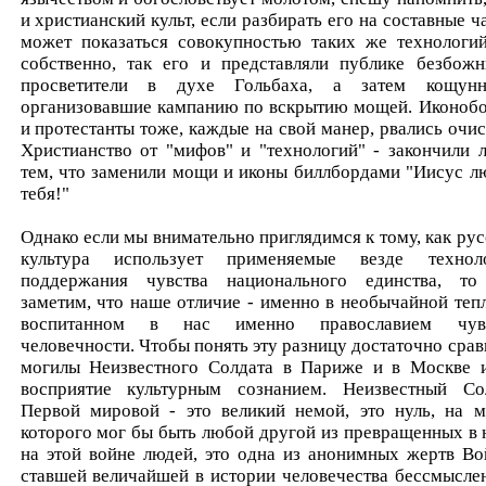
и христианский культ, если разбирать его на составные ча
может показаться совокупностью таких же технологий
собственно, так его и представляли публике безбожн
просветители в духе Гольбаха, а затем кощунн
организовавшие кампанию по вскрытию мощей. Иконоб
и протестанты тоже, каждые на свой манер, рвались очис
Христианство от "мифов" и "технологий" - закончили 
тем, что заменили мощи и иконы биллбордами "Иисус л
тебя!"
Однако если мы внимательно приглядимся к тому, как рус
культура использует применяемые везде технол
поддержания чувства национального единства, т
заметим, что наше отличие - именно в необычайной тепл
воспитанном в нас именно православием чувс
человечности. Чтобы понять эту разницу достаточно срав
могилы Неизвестного Солдата в Париже и в Москве 
восприятие культурным сознанием. Неизвестный Со
Первой мировой - это великий немой, это нуль, на м
которого мог бы быть любой другой из превращенных в 
на этой войне людей, это одна из анонимных жертв Во
ставшей величайшей в истории человечества бессмысле