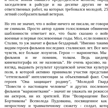
заседателем в райсуде и на десятке других не м
ответственных работ, на которых требовался молодой, 25
летний сообразительный ветеран.
Но это не значит, что о войне ничего не писали, не говор
не снимали. Просто автор одним голословным обвинени
шаблонности отметает все, что было сказано о вой
военные и первые послевоенные годы. Мол, если появился
Сталин, то уж значит и фильм бездарный. "Именно таким
видим героев фильмов последних сталинских лет. Все ме
чувств, все больше лозунгов. Герои — марионетки. Мы 
фильмов и не помним, толком. Ведь шедевр
кинематографа их не назовешь". Не очень красиво, на
взгляд, выдавать результат хрущевской зачистки культур
поля, в которой активно принимали участия представи
"оттепельной" интеллигенции за объективный факт. Счи
героев "Она защищает родину", "Молодой Гвард
"Повести о настоящем человеке" и других послевое
фильмов "марионетками" - значит не уважать ни режиссе
ни актеров, ни их зрителей. Или "Возвращение Вас
Бортникова" Всеволода Пудовкина, посвященное как
непростому и травматичному сюжету - солдат, кото