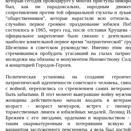
который сегодня провоцирует у многих приступы никофо
был, как ни парадоксально, народным движен
сопротивления против той официальной глухоты и лукав
"общественников", которые нарастали всю оттепель
случайно первое громкое празднование юбилея По
состоялось в 1965, через год, после отставки Хрущева -
официальное закрепление было связано с деятельно
наиболее влиятельной первое время "патриотической" гр
Шелепина в советском руководстве. Именно этим лю
стремившимся пробудить угасавший на глазах патрио
молодежи мы обязаны и монументом Неизвестному Солд
и концепцией Городов-Героев.
Политическая установка на создание героичес
патриотической идентичности советского человека, связ
с войной, переплелись со стремлением самих ветерано
быть забытыми. В этот момент выигравшие войну мужчи
женщины действительно начали входить в ветеран
возраст - возраст мемуаров, встреч с пионер
торжественных линеек и юбилейных медалей. Леонид И
Брежнев с его звездами, орденами и маршальством -
таким окарикатуренным и потерявшим всякую 
вариантом заслуженного пенсионера, а ведь был достой