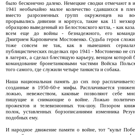
было бесконечно далеко. Немецкие сводки отмечают в 
1941 необычайно малое количество сдавшихся в пле
вместо разрозненных групп окруженцев на во
прорывались дивизии и корпуса, такие как 11 мехкор
образцово выведенный из Белостокского котла, - как каза
всем еще до войны - безнадежного, его команд
Дмитрием Карповичем Мостовенко. Судьба героя сложи
тоже совсем не так, как в нынешних сериала
публицистических поделках про 1941 - Мостовенко не сг
в лагерях, а сделал блестящую карьеру, венцом которой 
командование бронетанковыми частями Войска Польск
того самого, где служили четыре танкиста и собака.
Наша национальная память до сих пор расплачиваетс
созданные в 1950-60-е мифы. Расплачивается унижен
ложью, невежеством, каковые позволяют себе мно
пишущие и снимающие о войне. Ложью политиче
прожектов и телевизионных ток-шоу. Позором кни
полок, уставленных борзописаниями изменника Резу
подобных ему.
И народное движение памяти о войне, тот "культ Побе