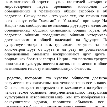
психологический стресс - ужас носителей элитаристс
мировоззрение перед зрелищем миллионов лю
объединенных и уравненных общей скорбью и о
радостью. Скажу резче - это ужас тех, кто привык счи
всех вокруг себя "хамами" и "быдлом", при виде На
Нации - как сообщества не знающих друг друга лично лю
объединенных общими символами, общим горем, о
радостью общими праздниками, общими историчес
достижениями и общей надеждой на будущее. Н
существует тогда и там, где люди, живущие за ты
километров друг от друга и ни разу не родственни
определенные моменты воспринимают друг друга
родные, как братья и сестры. Нация - это попытка средст
политики и культуры внести в жизнь современного обще
незнакомцев теплоту и эмоциональную близость.
Средства, которыми это чувство общности достигае
разумеется технологичны, как технологично все в нашу 
Они используют инструменты и механизмы воздействи
человеческое сознание, монументализацию, театрализа
культурный и исторический миф. Тем, кто изображая из 
сокрушителей идолов, торопится объявлять все
язычеством и богословствует молотом, спешу напомнить,