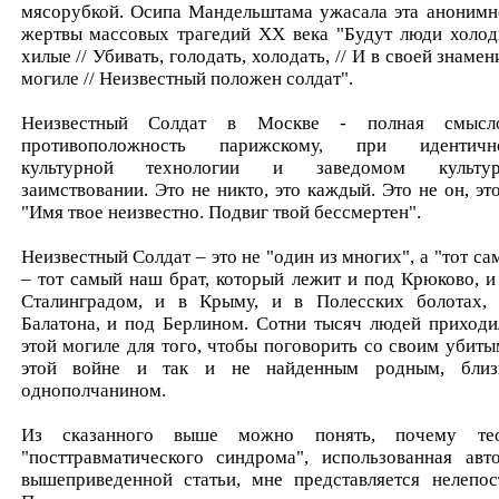
мясорубкой. Осипа Мандельштама ужасала эта анонимн
жертвы массовых трагедий ХХ века "Будут люди холод
хилые // Убивать, голодать, холодать, // И в своей знаме
могиле // Неизвестный положен солдат".
Неизвестный Солдат в Москве - полная смысл
противоположность парижскому, при идентичн
культурной технологии и заведомом культур
заимствовании. Это не никто, это каждый. Это не он, это
"Имя твое неизвестно. Подвиг твой бессмертен".
Неизвестный Солдат – это не "один из многих", а "тот са
– тот самый наш брат, который лежит и под Крюково, и
Сталинградом, и в Крыму, и в Полесских болотах,
Балатона, и под Берлином. Сотни тысяч людей приходи
этой могиле для того, чтобы поговорить со своим убиты
этой войне и так и не найденным родным, близ
однополчанином.
Из сказанного выше можно понять, почему те
"посттравматического синдрома", использованная авт
вышеприведенной статьи, мне представляется нелепос