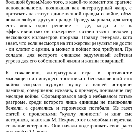
большой буквы.Мало того, в какой-то момент эта трагиче
исповедальность, возникшая как литературный жанр, с
притязать на статус единственной правды о войне, объя
ложью любую другую правду. Правду маршала, для кото
есть лишь одно решение - где, когда и с ка
эффективностью он пожертвует сотней тысяч человек 
нескольких километров прорыва. Правду генерала, кот
знает, что если несмотря на эти жертвы результат не дост
- он слетит с армии, а может и пойдет под трибунал. Пр
солдата, для которого слишком задумчивый лейтена
угроза для его собственной жизни и жизни товарищей.
К сожалению, литературная игра в противосто
мыслящего и пишущего тростника с бессмысленной сти
войны сыграла дурную шутку с нашей историче
памятью, совершенно исказив, к примеру, понимание пе
месяцев войны. Сформировался миф о небывалом тотал
разгроме, среди которого лишь единицы не паниковали
бежали, а сражались и героически погибали. Из газе
статей с проклятьями "культу личности" и книг см
историков, таких как М. Некрич, этот самообман перетекал
сознание ветеранов. Они начали подстраивать свои расс
под миф о 22 июня.