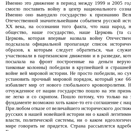
Именно это движение в период между 1999 и 2005 го
смогло поставить войну в центр национального созна
Именно оно вынудило государство к признанию Вел
Отечественной значительнейшим событием русской ист
ХХ века, на осознании того факта, что наш народ, 
общество, наше государство, наше Церковь (та с
Церковь, которая впервые назвала войну Отечествен
подсказала официальной пропаганде список историче
образов, к которым следует обратиться, чьи служи
участвовали в партизанском движении и в разведке, кот
посылала на фронт построенные на деньги веру
танковые колонны) победили в крупнейшей и страшне
войне вей мировой истории. Не просто победили, но су
установить прочный мировой порядок, который уже 66
избавляет мир от нового глобального кровопролития. 
отчужденное от нации государство пошло на эти призн
не легко и со скрипом. Пошло потому, что только на 
фундаменте возможно хоть какое-то его соглашение с нац
При любом отказе от величайшего исторического достиж
русских в нашей новейшей истории ни о какой легитимн
власти, политической системы, ни о каком идеологиче
мире говорить не придется. Страна рассыплется вдребе