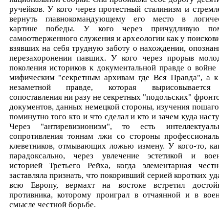
ручейков. У кого через протестный сталинизм и стремл
вернуть главнокомандующему его место в логиче
картине победы. У кого через причудливую по
самоотверженного служения и археологии как у поискови
взявших на себя трудную заботу о нахождении, опознан
перезахоронении павших. У кого через прорыв моло
поколения историков к документальной правде о войне 
мифическим "секретным архивам где Вся Правда", а к
незаметной правде, которая вырисовывается
сопоставления ни разу не секретных "подольских" фронт
документов, данных немецкой стороны, изучения пошаго
поминутно того кто и что сделал и кто и зачем куда насту
Через "антиревизионизм", то есть интеллектуаль
сопротивления тоннам лжи со стороны профессионал
клеветников, отмывающих ложью измену. У кого-то, ка
парадоксально, через увлечение эстетикой и вое
историей Третьего Рейха, когда элементарная честн
заставляла признать, что покоривший серией коротких уд
всю Европу, вермахт на востоке встретил достой
противника, которому проиграл в отчаянной и в вое
смысле честной борьбе.