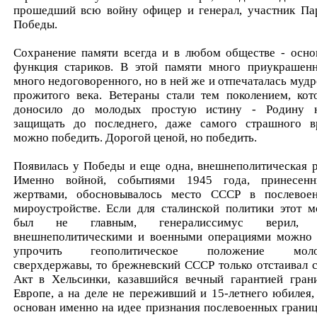
прошедший всю войну офицер и генерал, участник Па
Победы.
Сохранение памяти всегда и в любом обществе - осно
функция стариков. В этой памяти много приукрашенн
много недоговоренного, но в ней же и отпечаталась мудр
прожитого века. Ветераны стали тем поколением, кот
доносило до молодых простую истину - Родину 
защищать до последнего, даже самого страшного в
можно победить. Дорогой ценой, но победить.
Появилась у Победы и еще одна, внешнеполитическая р
Именно войной, событиями 1945 года, принесен
жертвами, обосновывалось место СССР в послевое
мироустройстве. Если для сталинской политики этот м
был не главным, генералиссимус верил, 
внешнеполитическими и военными операциями можно
упрочить геополитическое положение моло
сверхдержавы, то брежневский СССР только отстаивал с
Акт в Хельсинки, казавшийся вечный гарантией гран
Европе, а на деле не переживший и 15-летнего юбилея,
основан именно на идее признания послевоенных границ