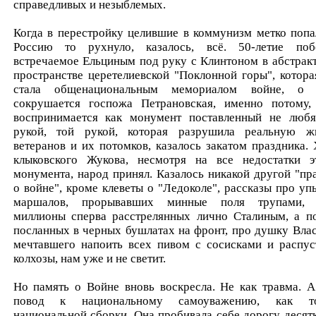
справедливых и незыблемых.
Когда в перестройку целившие в коммунизм метко попа
Россию то рухнуло, казалось, всё. 50-летие поб
встречаемое Ельциным под руку с Клинтоном в абстрак
пространстве церетелиевской "Поклонной горы", котора
стала общенациональным мемориалом войне, о
сокрушается госпожа Петрановская, именно потому,
воспринимается как монумент поставленный не люб
рукой, той рукой, которая разрушила реальную ж
ветеранов и их потомков, казалось закатом праздника. 
клыковского Жукова, несмотря на все недостатки э
монумента, народ принял. Казалось никакой другой "пр
о войне", кроме клеветы о "Ледоколе", рассказы про уп
маршалов, прорывавших минные поля трупами,
миллионы сперва расстрелянных лично Сталиным, а п
посланных в черных бушлатах на фронт, про душку Влас
мечтавшего напоить всех пивом с сосисками и распус
колхозы, нам уже и не светит.
Но память о Войне вновь воскресла. Не как травма. А
повод к национальному самоуважению, как то
национальной сборки. Она пробивала себе дорогу десят