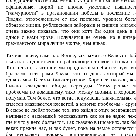
Государство это понимает очень хорошо и именно отсюда
официозные, порой не вполне уместные пышнос
"гламурности" в праздновании победы в последние г
Людям, отгороженным от нас постами, уровнем богат
образом жизни, рублевскими заборами и синими мигалк
очень важно показать, что они хотя бы один день в 
одной с нами крови. Получается не очень, но в интер
гражданского мира лучше уж так, чем никак.
Так или иначе, память о Войне, как память о Великой Поб
оказалась единственной работающей точкой сборки на
Той точкой, в которой мы продолжаем себя все чувство
братьями и сестрами. 9 мая - это тот день в который мы в
одна семья. В семье бывает разное. Хорошее, плохое, вся
Бывают скандалы, обиды, пересуды. Семья решает т
проблемы по домашнему, тихо, между своими, и хороше
подумав. Тем более, что когда подумаешь значительная ч
сплетен оказывается клеветой, а многие проблемы - ерун
В семье не любят только тех, кто зайдя к отцу, возвращае
начинает с насмешкой рассказывать как он не ладно леж
где и что у него болтается. Так сказано в Писаниях, так б
веках прежде нас, и так будет, пока на земле останется 
бы несколько человек, подчиняющихся не похот