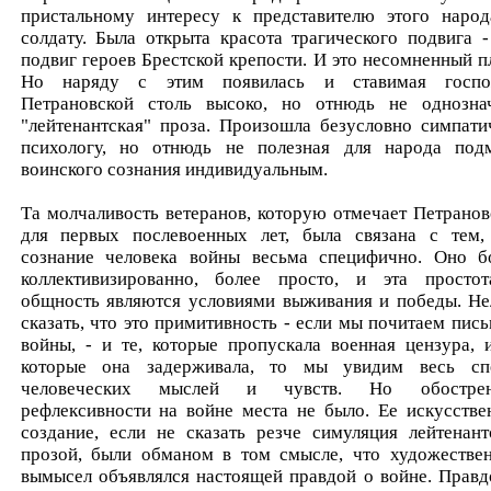
пристальному интересу к представителю этого народ
солдату. Была открыта красота трагического подвига -
подвиг героев Брестской крепости. И это несомненный п
Но наряду с этим появилась и ставимая госп
Петрановской столь высоко, но отнюдь не однозна
"лейтенантская" проза. Произошла безусловно симпати
психологу, но отнюдь не полезная для народа под
воинского сознания индивидуальным.
Та молчаливость ветеранов, которую отмечает Петранов
для первых послевоенных лет, была связана с тем,
сознание человека войны весьма специфично. Оно б
коллективизированно, более просто, и эта просто
общность являются условиями выживания и победы. Не
сказать, что это примитивность - если мы почитаем пись
войны, - и те, которые пропускала военная цензура, и
которые она задерживала, то мы увидим весь сп
человеческих мыслей и чувств. Но обострен
рефлексивности на войне места не было. Ее искусстве
создание, если не сказать резче симуляция лейтенант
прозой, были обманом в том смысле, что художестве
вымысел объявлялся настоящей правдой о войне. Правд