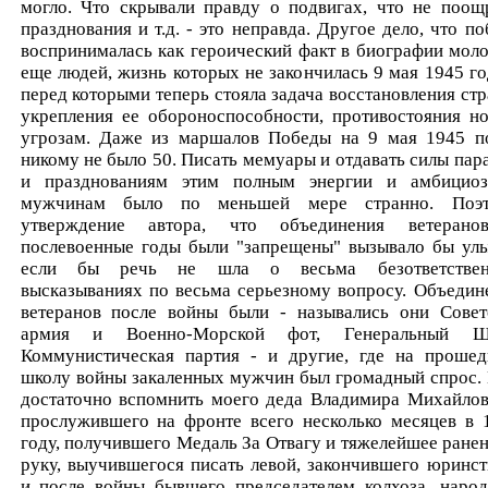
могло. Что скрывали правду о подвигах, что не поощ
празднования и т.д. - это неправда. Другое дело, что по
воспринималась как героический факт в биографии мол
еще людей, жизнь которых не закончилась 9 мая 1945 го
перед которыми теперь стояла задача восстановления стр
укрепления ее обороноспособности, противостояния н
угрозам. Даже из маршалов Победы на 9 мая 1945 п
никому не было 50. Писать мемуары и отдавать силы пар
и празднованиям этим полным энергии и амбицио
мужчинам было по меньшей мере странно. Поэ
утверждение автора, что объединения ветеран
послевоенные годы были "запрещены" вызывало бы улы
если бы речь не шла о весьма безответствен
высказываниях по весьма серьезному вопросу. Объедин
ветеранов после войны были - назывались они Совет
армия и Военно-Морской фот, Генеральный Шт
Коммунистическая партия - и другие, где на проше
школу войны закаленных мужчин был громадный спрос.
достаточно вспомнить моего деда Владимира Михайлов
прослужившего на фронте всего несколько месяцев в 
году, получившего Медаль За Отвагу и тяжелейшее ранен
руку, выучившегося писать левой, закончившего юринст
и после войны бывшего председателем колхоза, наро