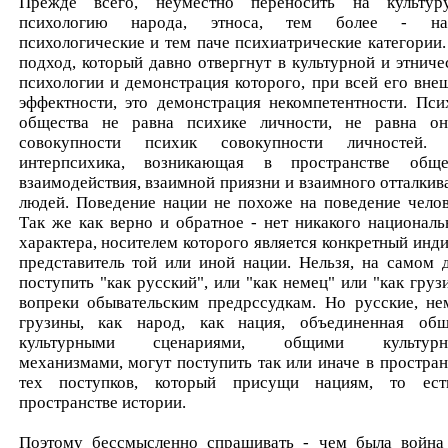
Прежде всего, неуместно переносить на культу
психологию народа, этноса, тем более - нац
психологические и тем паче психиатрические категории.
подход, который давно отвергнут в культурной и этниче
психологии и демонстрация которого, при всей его вне
эффектности, это демонстрация некомпетентности. Пси
общества не равна психике личности, не равна о
совокупности психик совокупности личностей.
интерпсихика, возникающая в пространстве обще
взаимодействия, взаимной приязни и взаимного отталкив
людей. Поведение нации не похоже на поведение челов
Так же как верно и обратное - нет никакого националь
характера, носителем которого является конкретный инди
представитель той или иной нации. Нельзя, на самом д
поступить "как русский", или "как немец" или "как грузи
вопреки обывательским предрссудкам. Но русские, не
грузины, как народ, как нация, объединенная об
культурными сценариями, общими культурн
механизмами, могут поступить так или иначе в простран
тех поступков, который присущи нациям, то ес
пространстве истории.
Поэтому бессмысленно спрашивать - чем была война