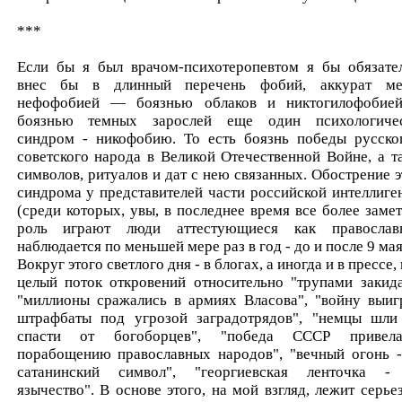
***
Если бы я был врачом-психотеропевтом я бы обязате
внес бы в длинный перечень фобий, аккурат м
нефофобией — боязнью облаков и никтогилофоби
боязнью темных зарослей еще один психологиче
синдром - никофобию. То есть боязнь победы русско
советского народа в Великой Отечественной Войне, а т
символов, ритуалов и дат с нею связанных. Обострение э
синдрома у представителей части российской интеллиге
(среди которых, увы, в последнее время все более заме
роль играют люди аттестующиеся как православ
наблюдается по меньшей мере раз в год - до и после 9 мая
Вокруг этого светлого дня - в блогах, а иногда и в прессе,
целый поток откровений относительно "трупами закида
"миллионы сражались в армиях Власова", "войну выиг
штрафбаты под угрозой заградотрядов", "немцы шли
спасти от богоборцев", "победа СССР привел
порабощению православных народов", "вечный огонь -
сатанинский символ", "георгиевская ленточка -
язычество". В основе этого, на мой взгляд, лежит серье