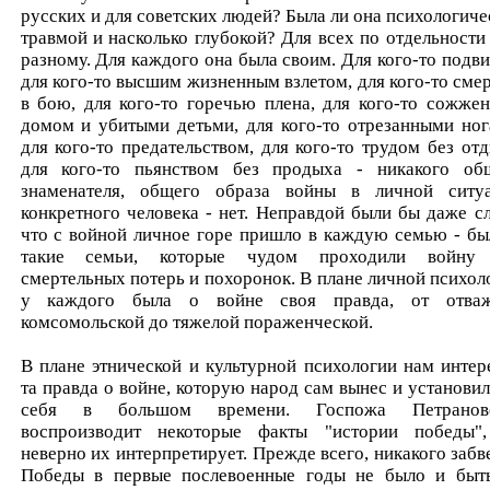
русских и для советских людей? Была ли она психологиче
травмой и насколько глубокой? Для всех по отдельности 
разному. Для каждого она была своим. Для кого-то подви
для кого-то высшим жизненным взлетом, для кого-то сме
в бою, для кого-то горечью плена, для кого-то сожже
домом и убитыми детьми, для кого-то отрезанными ног
для кого-то предательством, для кого-то трудом без отд
для кого-то пьянством без продыха - никакого об
знаменателя, общего образа войны в личной ситу
конкретного человека - нет. Неправдой были бы даже сл
что с войной личное горе пришло в каждую семью - бы
такие семьи, которые чудом проходили войну
смертельных потерь и похоронок. В плане личной психол
у каждого была о войне своя правда, от отва
комсомольской до тяжелой пораженческой.
В плане этнической и культурной психологии нам интер
та правда о войне, которую народ сам вынес и установил
себя в большом времени. Госпожа Петрановс
воспроизводит некоторые факты "истории победы"
неверно их интерпретирует. Прежде всего, никакого забв
Победы в первые послевоенные годы не было и быт