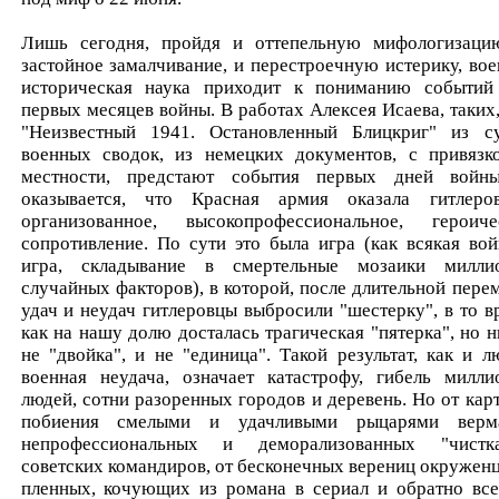
Лишь сегодня, пройдя и оттепельную мифологизаци
застойное замалчивание, и перестроечную истерику, вое
историческая наука приходит к пониманию событий
первых месяцев войны. В работах Алексея Исаева, таких,
"Неизвестный 1941. Остановленный Блицкриг" из с
военных сводок, из немецких документов, с привязк
местности, предстают события первых дней войн
оказывается, что Красная армия оказала гитлеро
организованное, высокопрофессиональное, героиче
сопротивление. По сути это была игра (как всякая вой
игра, складывание в смертельные мозаики милли
случайных факторов), в которой, после длительной пере
удач и неудач гитлеровцы выбросили "шестерку", в то в
как на нашу долю досталась трагическая "пятерка", но н
не "двойка", и не "единица". Такой результат, как и л
военная неудача, означает катастрофу, гибель милли
людей, сотни разоренных городов и деревень. Но от кар
побиения смелыми и удачливыми рыцарями верм
непрофессиональных и деморализованных "чистк
советских командиров, от бесконечных верениц окруженц
пленных, кочующих из романа в сериал и обратно все