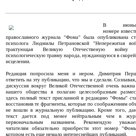
В июньс
номере извест
православного журнала "Фома" была опубликована ст
психолога Людмилы Петрановской "Непережитая вой
трактующая Великую Отечественую войну 
психологическую травму народа, нуждающуюся в скоре
исцелении.
Редакция попросила меня и иером. Димитрия Пер
ответить на эту публикацию, что мы и сделали. Сознавая,
дискуссия вокруг Великой Отечественной очень важна
нашего общества я полагаю целесообразным размес
здесь полный текст присланной в редакцию "Фомы" ста
восстановив те фрагменты, которые по соображениям об
не вошли в журнальную публикацию. Кроме того, да
текст дается под менее нейтральным чем в жур
первоначальным названием. Рекомендую уважа
читателям обязательно приобрести этот номер "Фом
котором есть еще немало интереснейших публикаций.