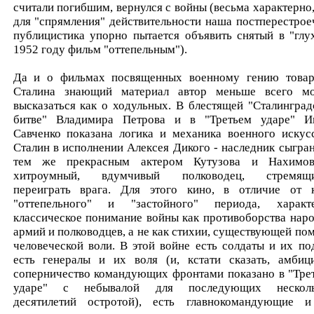
считали погибшим, вернулся с войны (весьма характерно,
для "спрямления" действительности наша постперестрое
публицистика упорно пытается объявить снятый в "глу
1952 году фильм "оттепельным").
Да и о фильмах посвященных военному гению това
Сталина знающий материал автор меньше всего м
высказаться как о ходульных. В блестящей "Сталинград
битве" Владимира Петрова и в "Третьем ударе" И
Савченко показана логика и механика военного искусс
Сталин в исполнении Алексея Дикого - наследник сыгра
тем же прекрасным актером Кутузова и Нахимо
хитроумный, вдумчивый полководец, стремящи
переиграть врага. Для этого кино, в отличие от 
"оттепельного" и "застойного" периода, характ
классическое понимание войны как противоборства наро
армий и полководцев, а не как стихии, существующей по
человеческой воли. В этой войне есть солдаты и их под
есть генералы и их воля (и, кстати сказать, амбиц
соперничество командующих фронтами показано в "Тре
ударе" с небывалой для последующих несколь
десятилетий остротой), есть главнокомандующие 