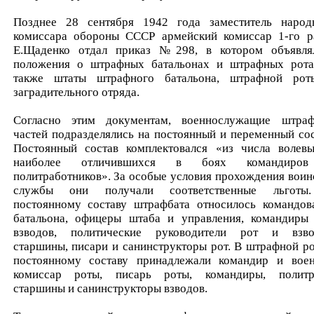
Позднее 28 сентября 1942 года заместитель народ
комиссара обороны СССР армейский комиссар 1-го р
Е.Щаденко отдал приказ №298, в котором объявля
положения о штрафных батальонах и штрафных рота
также штаты штрафного батальона, штрафной ро
заградительного отряда.
Согласно этим документам, военнослужащие штра
частей подразделялись на постоянный и переменный сос
Постоянный состав комплектовался «из числа волев
наиболее отличившихся в боях командиро
политработников». За особые условия прохождения воин
службы они получали соответственные льготы
постоянному составу штрафбата относилось командов
батальона, офицеры штаба и управления, командиры 
взводов, политические руководители рот и взво
старшины, писари и санинструкторы рот. В штрафной ро
постоянному составу принадлежали командир и вое
комиссар роты, писарь роты, командиры, политр
старшины и санинструкторы взводов.