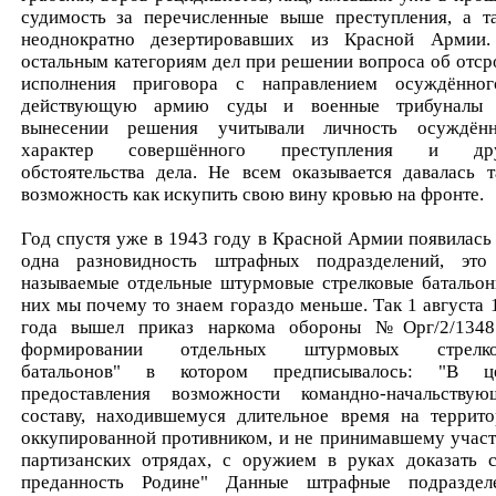
судимость за перечисленные выше преступления, а т
неоднократно дезертировавших из Красной Армии
остальным категориям дел при решении вопроса об отср
исполнения приговора с направлением осуждённо
действующую армию суды и военные трибуналы
вынесении решения учитывали личность осуждённ
характер совершённого преступления и дру
обстоятельства дела. Не всем оказывается давалась т
возможность как искупить свою вину кровью на фронте.
Год спустя уже в 1943 году в Красной Армии появилась
одна разновидность штрафных подразделений, это
называемые отдельные штурмовые стрелковые батальон
них мы почему то знаем гораздо меньше. Так 1 августа 
года вышел приказ наркома обороны №Орг/2/134
формировании отдельных штурмовых стрелко
батальонов" в котором предписывалось: "В ц
предоставления возможности командно-начальствую
составу, находившемуся длительное время на террито
оккупированной противником, и не принимавшему участ
партизанских отрядах, с оружием в руках доказать 
преданность Родине" Данные штрафные подраздел