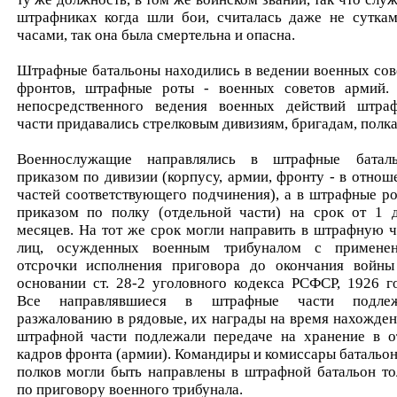
штрафниках когда шли бои, считалась даже не суткам
часами, так она была смертельна и опасна.
Штрафные батальоны находились в ведении военных сов
фронтов, штрафные роты - военных советов армий.
непосредственного ведения военных действий штра
части придавались стрелковым дивизиям, бригадам, полка
Военнослужащие направлялись в штрафные батал
приказом по дивизии (корпусу, армии, фронту - в отнош
частей соответствующего подчинения), а в штрафные ро
приказом по полку (отдельной части) на срок от 1 
месяцев. На тот же срок могли направить в штрафную ч
лиц, осужденных военным трибуналом с примене
отсрочки исполнения приговора до окончания войны
основании ст. 28-2 уголовного кодекса РСФСР, 1926 го
Все направлявшиеся в штрафные части подлеж
разжалованию в рядовые, их награды на время нахожден
штрафной части подлежали передаче на хранение в о
кадров фронта (армии). Командиры и комиссары батальон
полков могли быть направлены в штрафной батальон то
по приговору военного трибунала.