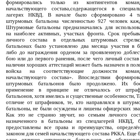
формировались только из контингентов коман
начальствующего состава,содержащегося в специал
лагерях НКВД. В начале было сформировано 4 т
штурмовых батальона численностью 927 человек каж
Штурмовые батальоны предназначались для использов
на наиболее активных, участках фронта. Срок пребыв
личного состава в отдельных штурмовых стрелк
батальонах было установлено два месяца участия в б
либо до награждения орденом за проявленную доблес
бою или до первого ранения, после чего личный состав
наличии хороших аттестаций может быть назначен в пол
войска на соответствующие должности команд
начальствующего состава». Впоследствии формиров
штурмовых батальонов было продолжено. Их бо
применение в принципе не отличалось от штра
батальонов, хотя имелись и существенные особенности, Та
отличие от штрафников, те, кто направлялся в штурм
батальоны, не были осуждены и лишены офицерских зва
Как это не странно звучит, но семьям личного сост
назначенного в батальоны из спецлагерей НКВД, 
предоставлены все права и преимущества, определё
законом для семей начальствующего состава РККА. Еще 
одно отличие штурмовых батальонов от обыкнове