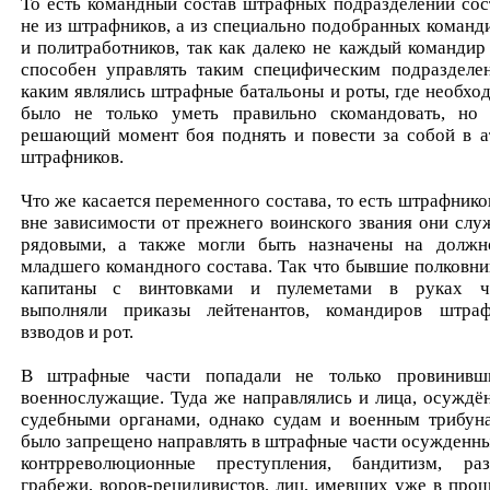
То есть командный состав штрафных подразделений сос
не из штрафников, а из специально подобранных команд
и политработников, так как далеко не каждый командир
способен управлять таким специфическим подразделе
каким являлись штрафные батальоны и роты, где необхо
было не только уметь правильно скомандовать, но
решающий момент боя поднять и повести за собой в а
штрафников.
Что же касается переменного состава, то есть штрафников
вне зависимости от прежнего воинского звания они слу
рядовыми, а также могли быть назначены на должн
младшего командного состава. Так что бывшие полковни
капитаны с винтовками и пулеметами в руках ч
выполняли приказы лейтенантов, командиров штра
взводов и рот.
В штрафные части попадали не только провинивш
военнослужащие. Туда же направлялись и лица, осуждё
судебными органами, однако судам и военным трибун
было запрещено направлять в штрафные части осужденны
контрреволюционные преступления, бандитизм, раз
грабежи, воров-рецидивистов, лиц, имевших уже в про