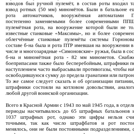
взводов был ручной пулемёт, в состав роты входил т
взвод ротных (50 мм) миномётов. Были в батальоне е
рота автоматчиков, вооружённая автоматами 
постепенно заменяемыми более современными ПП
пулемётная рота, на вооружение которой были не то
известные станковые «Максимы», но и более современ
облегчённые станковые пулемёты системы Горюнов
составе б-на была и рота ПТР имевшая на вооружении в
числе и многозарядные «Симоновские» ружья, была в сос
б-на и миномётная рота - 82 мм минометов. Снабж
боеприпасами также было бесперебойным, штрафники п
наступлением часто выбрасывали противогазы, чтобы на
освободившуюся сумку до предела гранатами или патрон
То же самое следует сказать и об организации питании,
штрафники состояли на котловом довольствии, аналог
любой другой воинской организации.
Всего в Красной Армии с 1943 по май 1945 года, в отдел
периоды насчитывалось до 65 штрафных батальонов 
1037 штрафных рот, однако эти цифры нельзя счи
точными, так как число штрафбатов и рот посто
менялось, они не были постоянными подразделениями, 