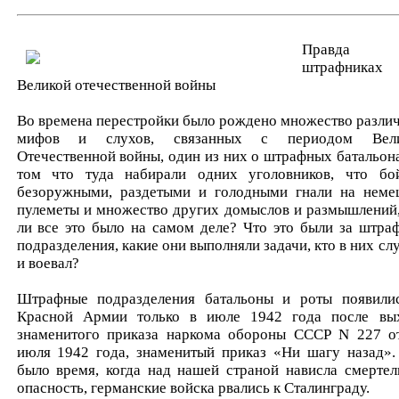
Правда
штрафниках
Великой отечественной войны
Во времена перестройки было рождено множество разли
мифов и слухов, связанных с периодом Вели
Отечественной войны, один из них о штрафных батальона
том что туда набирали одних уголовников, что бо
безоружными, раздетыми и голодными гнали на неме
пулеметы и множество других домыслов и размышлений,
ли все это было на самом деле? Что это были за штра
подразделения, какие они выполняли задачи, кто в них сл
и воевал?
Штрафные подразделения батальоны и роты появили
Красной Армии только в июле 1942 года после вы
знаменитого приказа наркома обороны СССР N 227 о
июля 1942 года, знаменитый приказ «Ни шагу назад».
было время, когда над нашей страной нависла смертел
опасность, германские войска рвались к Сталинграду.