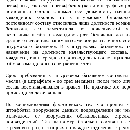
штрафных, так если в штрафбатах (как и в штрафных ро
постоянный состав занимал все должности, начин
командиров взводов, то в штурмовых батальон
постоянному составу относились лишь должности коман
батальона, его заместителя по политической ча
начальника штаба и командиров рот. Остальные должн
среднего начсостава занимали сами бойцы из личного сос
штурмового батальона. И в штурмовых батальонах т
назначение на должности начальствующего состава,
младшего, так и среднего производились после тщатель
отбора командиров из спец контингента.
Срок пребывания в штурмовом батальоне составлял
месяца (в штрафбате - до трёх месяцев), после чего ли
состав восстанавливался в правах. На практике это нер
происходило даже раньше.
По воспоминаниям фронтовиков, тех кто прошел ч
штрафбаты, вооружение данных подразделений ни че
отличалось от вооружения обыкновенных стрелк
подразделений. Так например батальон состоял из 
стрелковых рот, в которых на каждое отделение стрелк