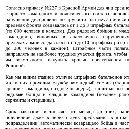
Согласно приказу №227 в Красной Армии для лиц средне
старшего командного и политического состава, виновн
нарушении дисциплины по трусости или неустойчивост
пределах фронта создавались от 1 до 3 штрафных баталь
(по 800 человек в каждом). Для рядовых бойцов и мла
командиров, виновных в аналогичных нарушения
пределах армии создавалось от 5 до 10 штрафных рот (от
до 200 человек в каждой). Штрафные части полага
направлять на наиболее трудные участки фронта, чтобы 
им возможность искупить кровью преступления п
Родиной.
Как мы видим главное отличие штрафных батальонов это
что в них проходил службу командный состав (старш
средние командиры, позднее офицеры), а в штрафных р
рядовые бойцы и младшие командиры (позднее рядо
сержанты и старшины).
Срок наказания исчислялся от месяца до трех, ране
полученное даже в первый день пребывания в штра
подразделении, автоматически возвращало бойца в част
ту же должность, в том же воинском звании, так что служ