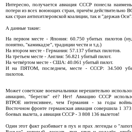
Интересно, получается авиация СССР понесла наимен
потери из всех воюющих стран, причём действительно В
как стран антихитлеровской коалиции, так и "держав Оси"
А данные такие:
На первом месте - Япония: 60.750 убитых пилотов (ну,
понятно, "камикадзе", традиции чести и т.д.)
На втором месте - Германия: 57.137 убитых пилотов.
На третьем месте - Англия: 56.821 убитый пилот.
На четвёртом месте - США: 40.061 убитый пилот.
И на ПЯТОМ, последнем, месте - СССР: 34.500 уб
пилотов.
Может советские военачальники нерешительно использо
авиацию, "берегли" её? Нет! Авиацию СССР использ
ВТРОЕ интенсивнее, чем Германия - за годы войн
Восточном фронте германская авиация совершила 1 373
боевых вылета, а авиация СССР - 3 808 136 вылетов!
Один этот факт разбивает в пух и прах легенды о "лапо
Ваньке", который, дескать, туп, глуп и недалёк, чтоб