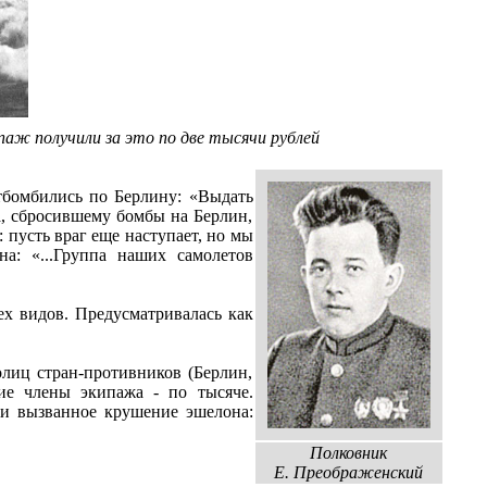
паж получили за это по две тысячи рублей
тбомбились по Берлину: «Выдать
а, сбросившему бомбы на Берлин,
 пусть враг еще наступает, но мы
а: «...Группа наших самолетов
ех видов. Предусматривалась как
олиц стран-противников (Берлин,
ие члены экипажа - по тысяче.
ли вызванное крушение эшелона:
Полковник
Е. Преображенский