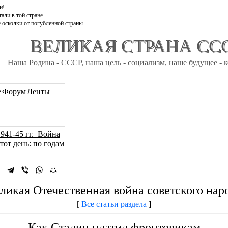
и!
али в той стране.
 осколки от погубленной страны...
ВЕЛИКАЯ СТРАНА СС
Наша Родина - СССР, наша цель - социализм, наше будущее - 
e
Форум
Ленты
1941-45 гг. Война
тот день: по годам
ликая Отечественная война советского нар
[
Все статьи раздела
]
Как Сталин платил фронтовикам