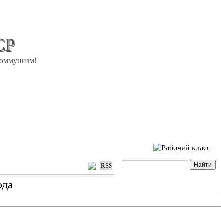
СР
коммунизм!
RSS
ода