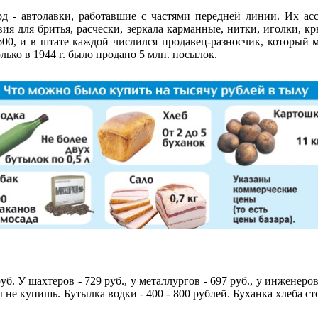
рд - автолавки, работавшие с частями передней линии. Их а
ия для бритья, расчески, зеркала карманные, нитки, иголки, 
600, и в штате каждой числился продавец-разносчик, который 
ько в 1944 г. было продано 5 млн. посылок.
. У шахтеров - 729 руб., у металлургов - 697 руб., у инженеров 
е купишь. Бутылка водки - 400 - 800 рублей. Буханка хлеба стоил