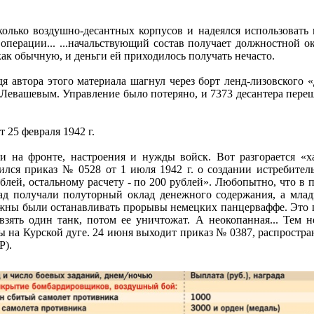
олько воздушно-десантных корпусов и надеялся использовать 
ой операции... ...начальствующий состав получает должностной
ак обычную, и деньги ей приходилось получать нечасто.
я автора этого материала шагнул через борт ленд-лизовского 
 Левашевым. Управление было потеряно, и 7373 десантера переш
 25 февраля 1942 г.
и на фронте, настроения и нужды войск. Вот разгорается «х
лся приказ № 0528 от 1 июля 1942 г. о создании истребитель
блей, остальному расчету - по 200 рублей». Любопытно, что в 
ад получали полуторный оклад денежного содержания, а младш
жны были останавливать прорывы немецких панцерваффе. Это пос
ять один танк, потом ее уничтожат. А неокопанная... Тем н
твы на Курской дуге. 24 июня выходит приказ № 0387, распрост
Р).