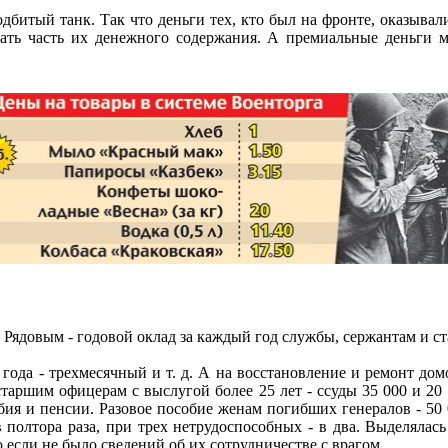
дбитый танк. Так что деньги тех, кто был на фронте, оказыва
чать часть их денежного содержания. А премиальные деньги м
ядовым - годовой оклад за каждый год службы, сержантам и ста
ода - трехмесячный и т. д. А на восстановление и ремонт дом
старшим офицерам с выслугой более 25 лет - ссуды 35 000 и 20
ия и пенсии. Разовое пособие женам погибших генералов - 50 0
полтора раза, при трех нетрудоспособных - в два. Выделялась
 если не было сведений об их сотрудничестве с врагом...