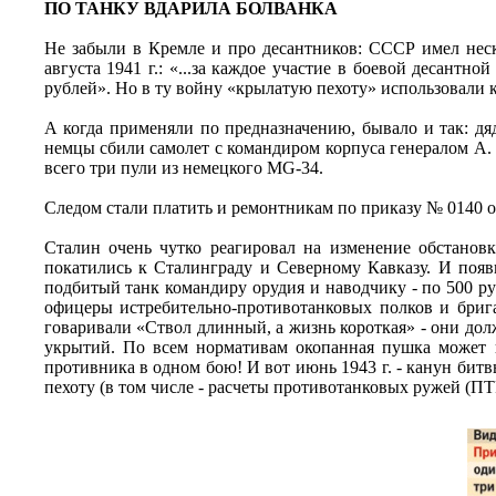
ПО ТАНКУ ВДАРИЛА БОЛВАНКА
Не забыли в Кремле и про десантников: СССР имел неск
августа 1941 г.: «...за каждое участие в боевой десантн
рублей». Но в ту войну «крылатую пехоту» использовали к
А когда применяли по предназначению, бывало и так: дяд
немцы сбили самолет с командиром корпуса генералом А.
всего три пули из немецкого MG-34.
Следом стали платить и ремонтникам по приказу № 0140 от
Сталин очень чутко реагировал на изменение обстановк
покатились к Сталинграду и Северному Кавказу. И появи
подбитый танк командиру орудия и наводчику - по 500 ру
офицеры истребительно-противотанковых полков и бриг
говаривали «Ствол длинный, а жизнь короткая» - они дол
укрытий. По всем нормативам окопанная пушка может вз
противника в одном бою! И вот июнь 1943 г. - канун би
пехоту (в том числе - расчеты противотанковых ружей (ПТ