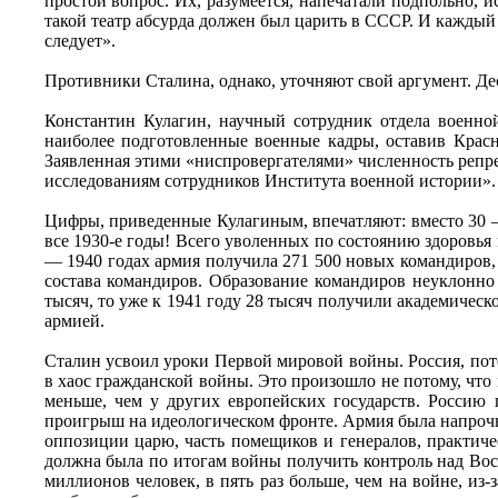
простой вопрос. Их, разумеется, напечатали подпольно, 
такой театр абсурда должен был царить в СССР. И каждый
следует».
Противники Сталина, однако, уточняют свой аргумент. Дес
Константин Кулагин, научный сотрудник отдела военн
наиболее подготовленные военные кадры, оставив Кра
Заявленная этими «ниспровергателями» численность репре
исследованиям сотрудников Института военной истории».
Цифры, приведенные Кулагиным, впечатляют: вместо 30 —
все 1930-е годы! Всего уволенных по состоянию здоровья 
— 1940 годах армия получила 271 500 новых командиров, 
состава командиров. Образование командиров неуклонно 
тысяч, то уже к 1941 году 28 тысяч получили академическ
армией.
Сталин усвоил уроки Первой мировой войны. Россия, пот
в хаос гражданской войны. Это произошло не потому, что
меньше, чем у других европейских государств. Россию п
проигрыш на идеологическом фронте. Армия была напрочь
оппозиции царю, часть помещиков и генералов, практиче
должна была по итогам войны получить контроль над Вост
миллионов человек, в пять раз больше, чем на войне, из