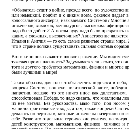
«Обыватель судит о войне, прежде всего, по художестве
или немецкий, подбит и с диким воем, факелом падает в
колоссального айсберга, называемого Системой? Многие л
инженеров, химиков, металлургов, высококвалифицирован
надо было добыть? А потом руду надо было превратить на
каких, а сложных, высокоточных? Авиастроение является
Италия и Англия — то есть самые развитые страны мира.
что в стране должна существовать сильная система образо
Вот в кино показывают танковое сражение. Мы видим смел
тяжелая промышленность? Задумывается ли кто-то, что тан
того и другого требуются математики, физики и многие д
были лучшими в мире!
Таким образом, для того чтобы летчик поднялся в небо,
вопреки Системе, вопреки политической элите, победил 
напротив, мешало, то это ничто иное как дилетантизм,
способствовала Победе, то надо сказать, что миллионы лю
из нее металл. Без руководства, мало того, под носо
машиностроительные заводы, а там, также вопреки Системе
делалось по чертежам, которые инженеры начертили по с
себе. Разве что отдельные героические учителя, несмотря
детей конструкторов, математиков, физиков, химиков и 