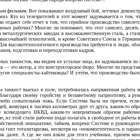
нным фильмам. Вот показывают воздушный бой, летчики демонст
низ. Кто из телезрителей в этот момент задумывается о том, ч
и отдают себе отчет в том, что серийное производство самолето
ных рабочих? Многие ли понимают, что этот самолет, десять 
 металлургических заводах в высококачественную сталь, а сталь
 высочайшей технологией, и кроме Советского Союза и Герман
 Для высокотехнологичного производства требуются и люди, обл
вания, подготовки и переподготовки кадров.
ых танкистов, мы видим их усталые лица, но задумываемся ли м
к — это мотор, а это конструкторское бюро. Многие ли представл
ругие специалисты-хайтековцы? И учтём, что производство был
 а танкист выехал в поле, потребовалась напряженная работа м
благодаря своему геройству и беззаветному патриотизму, а рук
 либо сознательная ложь. Если Система была ни причем, есл
дей, живущих в тысячах километрах друг от друга, каким-то обр
м у всеведущего НКВД, каким-то невероятным образом рабочи
, из этой стали рабочие (надо полагать в свободное от работы в
обственной инициативе, тайком, вопреки Системе и руководите
 на гнет тоталитаризма, несмотря на «некомпетентность и паран
так далее. А где же они взяли для этого учебники, причем мно