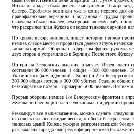
самый ответственный день операции. Да, лучам прожекто
Но главная задача была решена: наступление 16 апреля у
быстро. Проблемы возникли уже в конце первого дня оп
правофланговые Берзарина и Богданова с трудом продв
изначально было тяжелее, чем прорывавшему слабую немец
что раскрылся план Жукова с вводом танковых армий в нап
Но кризис вскоре миновал, пишет историк, причем прои
немцев слабое место и прорваться далеко вглубь немецко
танковых армий. Оборона на одерском фронте рухнула уж
двух сторон и устремились к Берлину. После этого Жукову
Потери на Зееловских высотах, отмечает Исаев, часто 
составили 80 000 человек, а общие – 360 000 человек. Э
Украинского (командующий – Конев) и 2-го Белорусского 
300 000 общих потерь в 300 000 убитых. Реально общие п
безвозвратные потери – примерно 5000 человек. Вот вам 
Прорыв обороны немцев 1-м Белорусским фронтом в апреле
Жукова ни блестящий план с «коконом», ни дерзкий проры
Резюмируя все вышесказанное, можно сделать следующи
оказалось сильнее ожидавшегося, но было быстро сломл
танковых армий Конева ускорил разгром немецкой 9-й ар
разгромлена гораздо быстрее, и фюрер не имел бы даже те