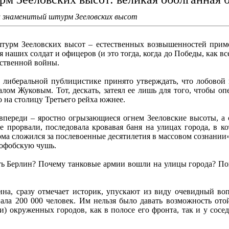
али знаменитый штурм Зееловских высот
 штурм Зееловских высот – естественных возвышенностей приме
аших солдат и офицеров (и это тогда, когда до Победы, как все 
ственной войны.
й либеральной публицистике принято утверждать, что лобовой
лом Жуковым. Тот, дескать, затеял ее лишь для того, чтобы оп
 на столицу Третьего рейха южнее.
впереди – яростно огрызающиеся огнем Зееловские высоты, а 
 прорвали, последовала кровавая баня на улицах города, в к
ма сложился за послевоенные десятилетия в массовом сознании
софобскую чушь.
ть Берлин? Почему танковые армии вошли на улицы города? Поп
на, сразу отмечает историк, упускают из виду очевидный воп
вала 200 000 человек. Им нельзя было давать возможность ото
 окруженных городов, как в полосе его фронта, так и у сосе