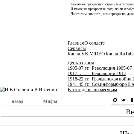
Какую же прекрасную страну мы потерял
И какие же прекрасные люди жили и работ
Да что там говорить, если прекрасны даже
Главная
О солдате
Сервисы
Канал VK VIDEO
Канал RuTub
День за днем
1905-07 гг. Революция 1905-07
1917 г. Революции 1917
1918-22 гг. Гражданская война
1941-45 гг. Совинформбюро
В э
В этот день: по месяцам
назад
Мифы
Ве
Штур