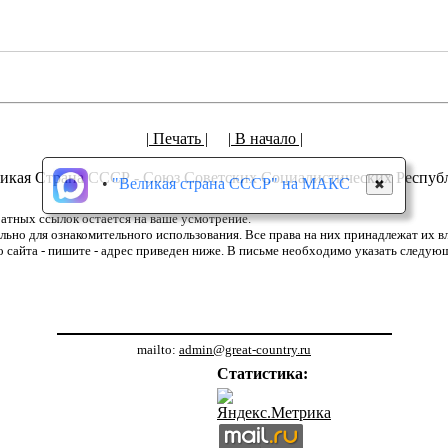
| Печать |
| В начало |
икая Страна СССР - Союз Советских Социалистических Респуб
•
"Великая страна СССР" на МАКС
✖
атных ссылок остается на ваше усмотрение.
но для ознакомительного использования. Все права на них принадлежат их вла
о сайта - пишите - адрес приведен ниже. В письме необходимо указать следую
mailto:
admin@great-country.ru
Статистика: