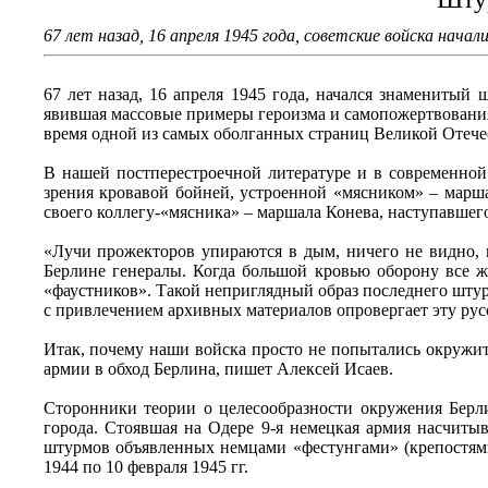
67 лет назад, 16 апреля 1945 года, советские войска нач
67 лет назад, 16 апреля 1945 года, начался знаменитый
явившая массовые примеры героизма и самопожертвования н
время одной из самых оболганных страниц Великой Отече
В нашей постперестроечной литературе и в современно
зрения кровавой бойней, устроенной «мясником» – марша
своего коллегу-«мясника» – маршала Конева, наступавшего
«Лучи прожекторов упираются в дым, ничего не видно, 
Берлине генералы. Когда большой кровью оборону все же
«фаустников». Такой неприглядный образ последнего штур
с привлечением архивных материалов опровергает эту ру
Итак, почему наши войска просто не попытались окружи
армии в обход Берлина, пишет Алексей Исаев.
Сторонники теории о целесообразности окружения Берли
города. Стоявшая на Одере 9-я немецкая армия насчиты
штурмов объявленных немцами «фестунгами» (крепостями)
1944 по 10 февраля 1945 гг.