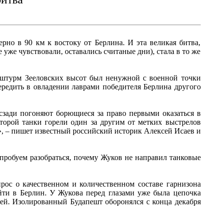
рно в 90 км к востоку от Берлина. И эта великая битва,
уже чувствовали, оставались считаные дни), стала в то же
 штурм Зееловских высот был ненужной с военной точки
ередить в овладении лаврами победителя Берлина другого
сзади погоняют борющиеся за право первыми оказаться в
оторой танки горели один за другим от метких выстрелов
», – пишет известный российский историк Алексей Исаев и
робуем разобраться, почему Жуков не направил танковые
рос о качественном и количественном составе гарнизона
йти в Берлин. У Жукова перед глазами уже была цепочка
дей. Изолированный Будапешт оборонялся с конца декабря