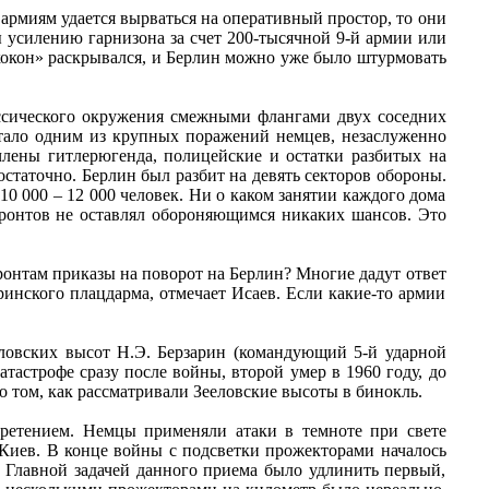
армиям удается вырваться на оперативный простор, то они
 усилению гарнизона за счет 200-тысячной 9-й армии или
«кокон» раскрывался, и Берлин можно уже было штурмовать
ссического окружения смежными флангами двух соседних
стало одним из крупных поражений немцев, незаслуженно
члены гитлерюгенда, полицейские и остатки разбитых на
остаточно. Берлин был разбит на девять секторов обороны.
10 000 – 12 000 человек. Ни о каком занятии каждого дома
фронтов не оставлял обороняющимся никаких шансов. Это
ронтам приказы на поворот на Берлин? Многие дадут ответ
ринского плацдарма, отмечает Исаев. Если какие-то армии
еловских высот Н.Э. Берзарин (командующий 5-й ударной
тастрофе сразу после войны, второй умер в 1960 году, до
 том, как рассматривали Зееловские высоты в бинокль.
бретением. Немцы применяли атаки в темноте при свете
 Киев. В конце войны с подсветки прожекторами началось
. Главной задачей данного приема было удлинить первый,