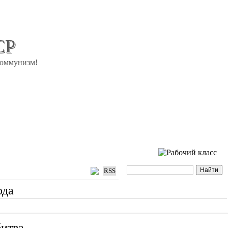
СР
коммунизм!
RSS
ода
битва