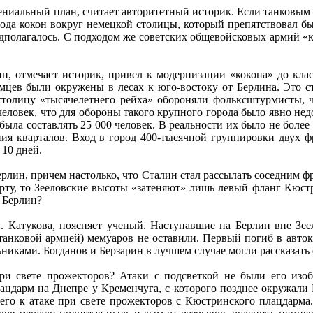
ениальный план, считает авторитетный историк. Если танковым 
ода кокон вокруг немецкой столицы, который препятствовал бы
предполагалось. С подходом же советских общевойсковых армий 
н, отмечает историк, привел к модернизации «кокона» до кла
мцев были окружены в лесах к юго-востоку от Берлина. Это 
столицу «тысячелетнего рейха» обороняли фольксштурмисты, 
еловек, что для обороны такого крупного города было явно нед
ыла составлять 25 000 человек. В реальности их было не более 
ания кварталов. Вход в город 400-тысячной группировки двух 
10 дней.
ерлин, причем настолько, что Сталин стал рассылать соседним ф
арту, то Зееловские высоты «затеняют» лишь левый фланг Кюст
в Берлин?
Е. Катукова, поясняет ученый. Наступавшие на Берлин вне Зе
анковой армией) мемуаров не оставили. Первый погиб в автока
иками. Богданов и Берзарин в лучшем случае могли рассказать о
ри свете прожекторов? Атаки с подсветкой не были его изо
плацдарм на Днепре у Кременчуга, с которого позднее окружали
его к атаке при свете прожекторов с Кюстринского плацдарма