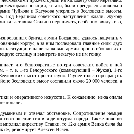
в несколькими прожекторами на километр было нереально.
 прожекторами позиции, кстати, были преодолены довольно
рмии Чуйкова и Катукова уперлись в Зееловские высоты,
а. Под Берлином советского наступления ждали. Жукову
инка заставила Сталина нервничать, особенно ввиду того,
изированных бригад армии Богданова удалось нащупать у
рованный корпус, а за ним последовали главные силы двух
омить ситуацию: наши танковые армии просто обошли их с
мецкую столицу и выиграть начатую не им гонку.
инает, что безвозвратные потери советских войск в ней
, – т. е. 1-го Белорусского (командующий – Жуков), 1-го
Зееловских высот просто глупо. Глупее только превращать
йоне Зееловских высот составили около 20 000 человек, а
тики и оперативного искусства. К сожалению, из-за опалы
не попали.
одуманным и отвечал обстановке. Сопротивление немцев
л соотношение сил в ходе штурма города. Также поворот
выполнял директиву Ставки, то 12-я армия Венка была бы
нк?!», резюмирует Алексей Исаев.