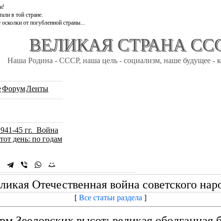
и!
али в той стране.
 осколки от погубленной страны...
ВЕЛИКАЯ СТРАНА СС
Наша Родина - СССР, наша цель - социализм, наше будущее - 
e
Форум
Ленты
1941-45 гг. Война
тот день: по годам
ликая Отечественная война советского нар
[
Все статьи раздела
]
м Зееловских высот: великая оболганная 