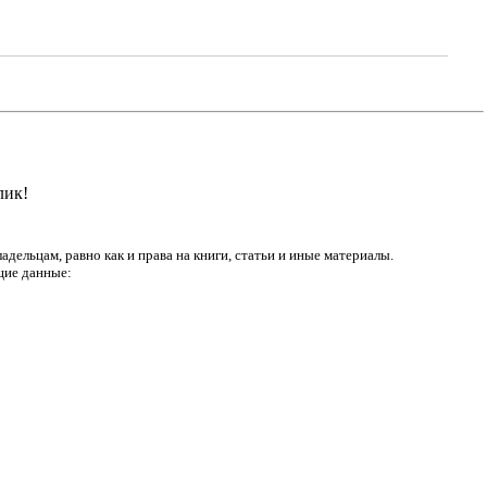
лик!
дельцам, равно как и права на книги, статьи и иные материалы.
щие данные: