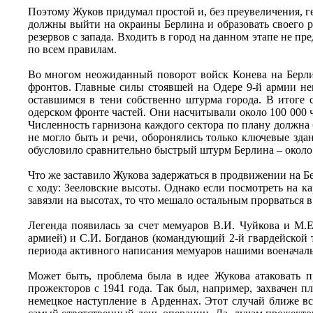
Поэтому Жуков придумал простой и, без преувеличения, г
должны выйти на окраины Берлина и образовать своего р
резервов с запада. Входить в город на данном этапе не 
по всем правилам.
Во многом неожиданный поворот войск Конева на Берли
фронтов. Главные силы стоявшей на Одере 9-й армии не
оставшимся в тени собственно штурма города. В итоге 
одерском фронте частей. Они насчитывали около 100 000 ч
Численность гарнизона каждого сектора по плану должна б
не могло быть и речи, оборонялись только ключевые зд
обусловило сравнительно быстрый штурм Берлина – около 
Что же заставило Жукова задержаться в продвижении на Б
с ходу: Зееловские высоты. Однако если посмотреть на к
завязли на высотах, то что мешало остальным прорваться 
Легенда появилась за счет мемуаров В.И. Чуйкова и М.
армией) и С.И. Богданов (командующий 2-й гвардейской т
периода активного написания мемуаров нашими военачальн
Может быть, проблема была в идее Жукова атаковать п
прожекторов с 1941 года. Так был, например, захвачен 
немецкое наступление в Арденнах. Этот случай ближе вс