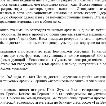
ров мешали поднятая пыль и дым от разрывов, ослепить немце
далось начать раньше, чем позволяло время года. Подсвеченные
ерации, когда прожекторы давно выключили. Левофланговые а
игались в сети ирригационных каналов на левом берегу Одер
кую оборону далеко к югу от немецкой столицы Коневу. Эта зам
равлении Берлина, а не в обход него.
зошло это именно благодаря танковым армиям. Одной из механ
й обороны. За ней в пробитую брешь сначала втянулся механизи
е на третий день боев. Ввод немцами резервов не смог перел
 было достаточно лишь слегка довернуть один из корпусов на не
смешивают с потерями во всей Берлинской операции. И напом
то потери трех фронтов, наступавших в полосе шириной 300 км
(командующий – Рокоссовский). Сужать эти потери до пятачка 
отери 8-й гвардейской и 69-й армий в период наступления в ра
и Жуков-«мясник».
 1945 года, считает Исаев, достоин изучения в учебниках так
в танковых армий к Берлину «через игольное ушко» в учебники 
е выводы, пишет историк. План Жукова был всесторонне пр
ено. Бросок Конева на Берлин не был необходимым, но улучши
мии. Но если бы командующий 1-м Украинским фронтом просто 
хнической возможности метаться по бункеру с вопросом «Где Ве