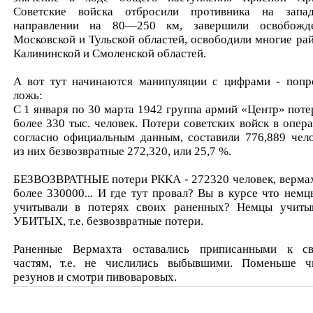
Советские войска отбросили противника на запа
направлении на 80—250 км, завершили освобожд
Московской и Тульской областей, освободили многие ра
Калининской и Смоленской областей.
А вот тут начинаются манипуляции с цифрами - попр
ложь:
С 1 января по 30 марта 1942 группа армий «Центр» поте
более 330 тыс. человек. Потери советских войск в опера
согласно официальным данным, составили 776,889 чело
из них безвозвратные 272,320, или 25,7 %.
БЕЗВОЗВРАТНЫЕ потери РККА - 272320 человек, вермах
более 330000... И где тут провал? Вы в курсе что немц
учитывали в потерях своих раненных? Немцы учиты
УБИТЫХ, т.е. безвозвратные потери.
Раненные Вермахта оставались приписанными к с
частям, т.е. не числились выбывшими. Поменьше ч
резунов и смотри пивоваровых.