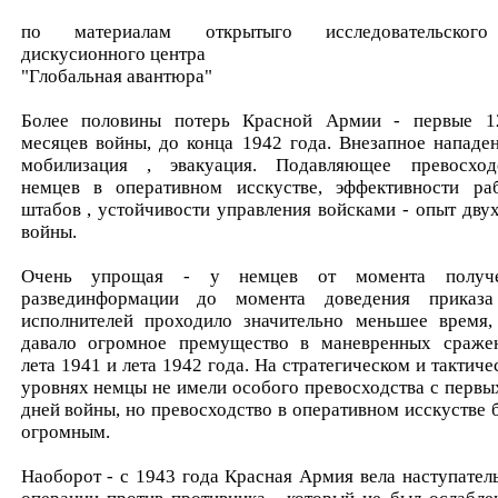
по материалам открытыго исследовательског
дискусионного центра
"Глобальная авантюра"
Более половины потерь Красной Армии - первые 1
месяцев войны, до конца 1942 года. Внезапное нападен
мобилизация , эвакуация. Подавляющее превосход
немцев в оперативном исскустве, эффективности ра
штабов , устойчивости управления войсками - опыт двух
войны.
Очень упрощая - у немцев от момента получе
развединформации до момента доведения приказ
исполнителей проходило значительно меньшее время,
давало огромное премущество в маневренных сраже
лета 1941 и лета 1942 года. На стратегическом и тактиче
уровнях немцы не имели особого превосходства с первы
дней войны, но превосходство в оперативном исскустве 
огромным.
Наоборот - с 1943 года Красная Армия вела наступател