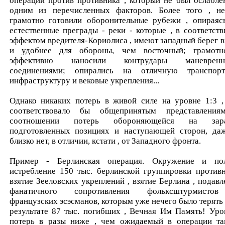
операции против противника , который не был ослабле
одним из перечисленных факторов. Более того , н
грамотно готовили оборонительные рубежи , опираяс
естественные преграды - реки - которые , в соответств
эффектом вредителя-Кориолиса , имеют западный берег 
и удобнее для обороны, чем восточный; грамот
эффективно наносили контрудары маневренн
соединениями; опирались на отличную транспор
инфраструктуру и вековые укрепления...
Однако никаких потерь в живой силе на уровне 1:3 ,
соответствовало бы общепринятым представлени
соотношении потерь обороняющейся на зара
подготовленных позициях и наступающей сторон, да
близко нет, в отличии, кстати , от Западного фронта.
Пример - Берлинская операция. Окружение и по
истребление 150 тыс. берлинской группировки противн
взятие Зееловских укреплений , взятие Берлина , подавл
фанатичного сопротивления фольксштурмисто
французских эсэсманов, которым уже нечего было терять -
результате 87 тыс. погибших , Вечная Им Память! Уро
потерь в разы ниже , чем ожидаемый в операции та