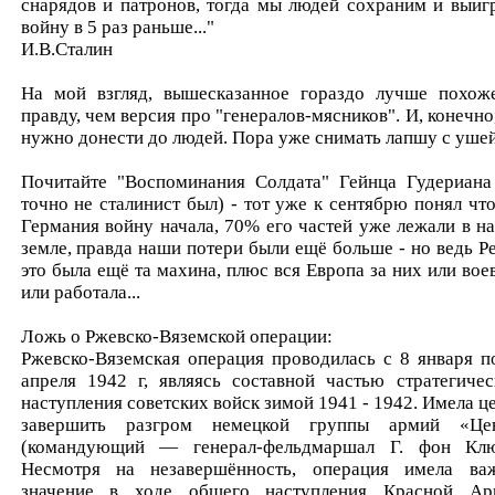
снарядов и патронов, тогда мы людей сохраним и выиг
войну в 5 раз раньше..."
И.В.Сталин
На мой взгляд, вышесказанное гораздо лучше похож
правду, чем версия про "генералов-мясников". И, конечно,
нужно донести до людей. Пора уже снимать лапшу с ушей
Почитайте "Воспоминания Солдата" Гейнца Гудериана
точно не сталинист был) - тот уже к сентябрю понял что
Германия войну начала, 70% его частей уже лежали в н
земле, правда наши потери были ещё больше - но ведь Ре
это была ещё та махина, плюс вся Европа за них или воев
или работала...
Ложь о Ржевско-Вяземской операции:
Ржевско-Вяземская операция проводилась с 8 января п
апреля 1942 г, являясь составной частью стратегичес
наступления советских войск зимой 1941 - 1942. Имела ц
завершить разгром немецкой группы армий «Це
(командующий — генерал-фельдмаршал Г. фон Клю
Несмотря на незавершённость, операция имела ва
значение в ходе общего наступления Красной Ар