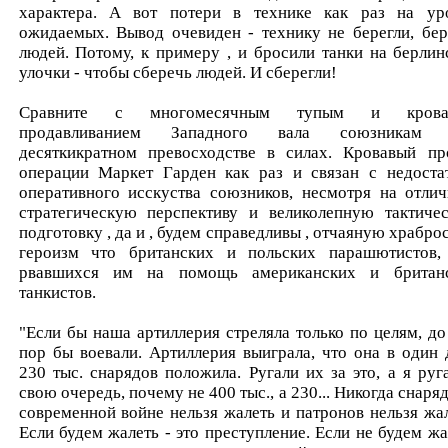
характера. А вот потери в технике как раз на ур
ожидаемых. Вывод очевиден - технику не берегли, бер
людей. Потому, к примеру , и бросили танки на берлин
улочки - чтобы сберечь людей. И сберегли!
Сравните с многомесячным тупым и крова
продавливанием Западного вала союзникам 
десяткикратном превосходстве в силах. Кровавый пр
операции Маркет Гарден как раз и связан с недоста
оперативного исскуства союзников, несмотря на отли
стратегическую перспективу и великолепную тактиче
подготовку , да и , будем справедливы , отчаяную храброс
героизм что британских и польских парашютистов,
рвавшихся им на помощь американских и британ
танкистов.
"Если бы наша артиллерия стреляла только по целям, до
пор бы воевали. Артиллерия выиграла, что она в один 
230 тыс. снарядов положила. Ругали их за это, а я руга
свою очередь, почему не 400 тыс., а 230... Никогда снаря
современной войне нельзя жалеть и патронов нельзя жал
Если будем жалеть - это преступление. Если не будем жа