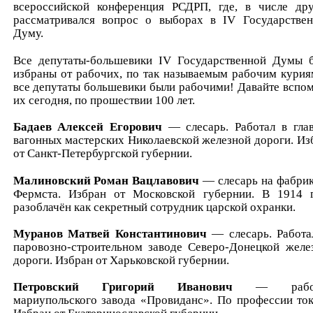
всероссийской конференция РСДРП, где, в числе дру
рассматривался вопрос о выборах в IV Государстве
Думу.
Все депутаты-большевики IV Государственной Думы 
избраны от рабочих, по так называемым рабочим курия
все депутаты большевики были рабочими! Давайте вспо
их сегодня, по прошествии 100 лет.
Бадаев Алексей Егорович
— слесарь. Работал в гла
вагонных мастерских Николаевской железной дороги. Из
от Санкт-Петербургской губернии.
Малиновский Роман Вацлавович
— слесарь на фабрик
Фермста. Избран от Московской губернии. В 1914 
разоблачён как секретный сотрудник царской охранки.
Муранов Матвей Константинович
— слесарь. Работа
паровозно-строительном заводе Северо-Донецкой желе
дороги. Избран от Харьковской губернии.
Петровский Григорий Иванович
— рабо
мариупольского завода «Провиданс». По профессии ток