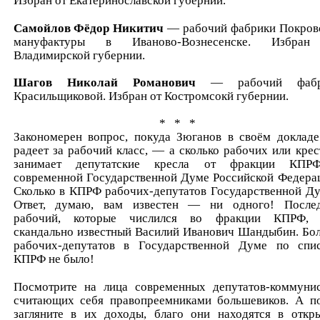
Избран от Екатеринославской губернии.
Самойлов Фёдор Никитич
— рабочий фабрики Покров
мануфактуры в Иваново-Вознесенске. Избран
Владимирской губернии.
Шагов Николай Романович
— рабочий фабр
Красильщиковой. Избран от Костромсокй губернии.
* * *
Закономерен вопрос, покуда Зюганов в своём докладе
радеет за рабочий класс, — а сколько рабочих или крес
занимает депутатские кресла от фракции КПР
современной Государственной Думе Российской Федера
Сколько в КПРФ рабочих-депутатов Государственной Д
Ответ, думаю, вам известен — ни одного! После
рабочий, которые числился во фракции КПРФ,
скандально известный Василий Иванович Шандыбин. Бо
рабочих-депутатов в Государственной Думе по спи
КПРФ не было!
Посмотрите на лица современных депутатов-коммунис
считающих себя правопреемниками большевиков. А п
загляните в их доходы, благо они находятся в откр