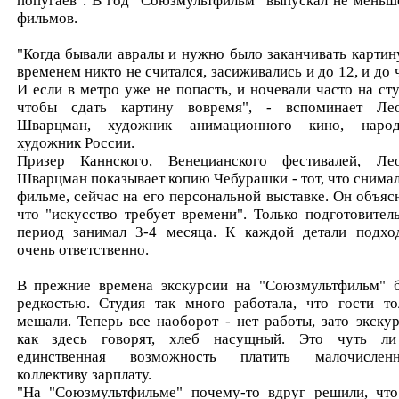
попугаев". В год "Союзмультфильм" выпускал не меньш
фильмов.
"Когда бывали авралы и нужно было заканчивать картину
временем никто не считался, засиживались и до 12, и до ч
И если в метро уже не попасть, и ночевали часто на сту
чтобы сдать картину вовремя", - вспоминает Ле
Шварцман, художник анимационного кино, наро
художник России.
Призер Каннского, Венецианского фестивалей, Ле
Шварцман показывает копию Чебурашки - тот, что снимал
фильме, сейчас на его персональной выставке. Он объясн
что "искусство требует времени". Только подготовител
период занимал 3-4 месяца. К каждой детали подхо
очень ответственно.
В прежние времена экскурсии на "Союзмультфильм" 
редкостью. Студия так много работала, что гости то
мешали. Теперь все наоборот - нет работы, зато экскур
как здесь говорят, хлеб насущный. Это чуть л
единственная возможность платить малочислен
коллективу зарплату.
"На "Союзмультфильме" почему-то вдруг решили, чт