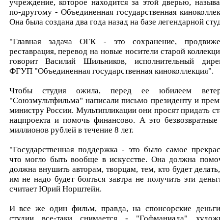
учреждение, которое находится за этой дверью, называ
по-другому - Объединенная государственная киноколлек
Она была создана два года назад на базе легендарной сту
"Главная задача ОГК - это сохранение, продвиже
реставрация, перевод на новые носители старой коллекции
говорит Василий Шильников, исполнительный дире
ФГУП "Объединенная государственная киноколлекция".
Чтобы студия ожила, перед ее юбилеем ветер
"Союзмультфильма" написали письмо президенту и прем
министру России. Мультипликации они просят придать ст
нацпроекта и помочь финансово. А это безвозвратные
миллионов рублей в течение 8 лет.
"Государственная поддержка - это было самое прекрас
что могло быть вообще в искусстве. Она должна помо
должна внушить авторам, творцам, тем, кто будет делать,
им не надо будет бояться завтра не получить эти деньги
считает Юрий Норштейн.
И все же один фильм, правда, на спонсорские деньги
студии все-таки снимается - "Гофманиада" худож