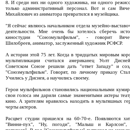
8. И среди них ни одного художника, ни одного режисс
только административный персонал. Вот и сам Вяче
Михайлович из аниматора превратился в музейщика.
"Я сейчас являюсь начальником отдела музейно-выставо
деятельности. Мне очень бы хотелось сберечь ист
киностудии "Союзмультфильм", - говорит Вяче
Шилобреев, аниматор, заслуженный художник РСФСР.
А истории этой 75 лет. Когда в тридцатых мировым кор
мультипликации считался американец Уолт Дисне
Советском Союзе решили дать "ответ Западу" и соз
"Союзмультфильм". Говорят, по личному приказу Стал
Учились у Диснея, а научились своему.
Герои мультфильмов становились национальными кумир
свои голоса им дарили самые знаменитыми актеры теат
кино. А зрителям нравилось находить в мультяшных ге
черты актеров.
Расцвет студии пришелся на 60-70-е. Появляются хи
"Винни-пух", "Ну, погоди", "Малыш и Карлсон",