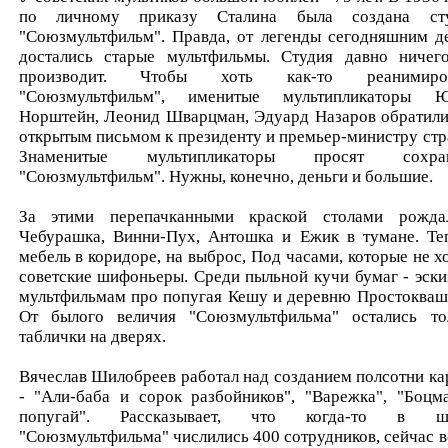
по личному приказу Сталина была создана ст
"Союзмультфильм". Правда, от легенды сегодняшним д
достались старые мультфильмы. Студия давно ничег
производит. Чтобы хоть как-то реанимиров
"Союзмультфильм", именитые мультипликаторы 
Норштейн, Леонид Шварцман, Эдуард Назаров обратили
открытым письмом к президенту и премьер-министру стр
Знаменитые мультипликаторы просят сохран
"Союзмультфильм". Нужны, конечно, деньги и большие.
За этими перепачканными краской столами рожда
Чебурашка, Винни-Пух, Антошка и Ежик в тумане. Те
мебель в коридоре, на выброс, Под часами, которые не хо
советские шифоньеры. Среди пыльной кучи бумаг - эски
мультфильмам про попугая Кешу и деревню Простокваш
От былого величия "Союзмультфильма" остались то
таблички на дверях.
Вячеслав Шилобреев работал над созданием полсотни ка
- "Али-баба и сорок разбойников", "Варежка", "Боцм
попугай". Рассказывает, что когда-то в шт
"Союзмультфильма" числились 400 сотрудников, сейчас в