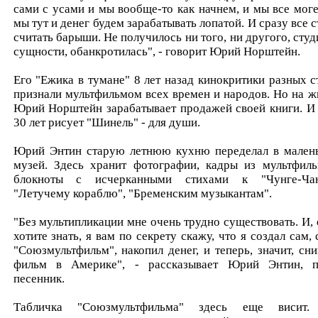
сами с усами и мы вообще-то как начнем, и мы все моге
мы тут и денег будем зарабатывать лопатой. И сразу все с
считать барыши. Не получилось ни того, ни другого, студи
сущности, обанкротилась", - говорит Юрий Норштейн.
Его "Ежика в тумане" 8 лет назад кинокритики разных с
признали мультфильмом всех времен и народов. Но на ж
Юрий Норштейн зарабатывает продажей своей книги. И
30 лет рисует "Шинель" - для души.
Юрий Энтин старую летнюю кухню переделал в мален
музей. Здесь хранит фотографии, кадры из мультфиль
блокноты с исчерканными стихами к "Чунге-Чан
"Летучему кораблю", "Бременским музыкантам".
"Без мультипликации мне очень трудно существовать. И, 
хотите знать, я вам по секрету скажу, что я создал сам, 
"Союзмультфильм", накопил денег, и теперь, значит, сн
фильм в Америке", - рассказывает Юрий Энтин, п
песенник.
Табличка "Союзмультфильма" здесь еще висит