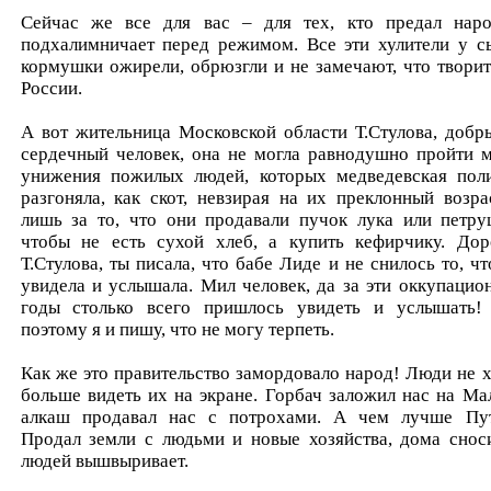
Сейчас же все для вас – для тех, кто предал нар
подхалимничает перед режимом. Все эти хулители у с
кормушки ожирели, обрюзгли и не замечают, что творит
России.
А вот жительница Московской области Т.Стулова, добр
сердечный человек, она не могла равнодушно пройти 
унижения пожилых людей, которых медведевская пол
разгоняла, как скот, невзирая на их преклонный возра
лишь за то, что они продавали пучок лука или петру
чтобы не есть сухой хлеб, а купить кефирчику. Дор
Т.Стулова, ты писала, что бабе Лиде и не снилось то, чт
увидела и услышала. Мил человек, да за эти оккупацио
годы столько всего пришлось увидеть и услышать!
поэтому я и пишу, что не могу терпеть.
Как же это правительство замордовало народ! Люди не х
больше видеть их на экране. Горбач заложил нас на Мал
алкаш продавал нас с потрохами. А чем лучше Пу
Продал земли с людьми и новые хозяйства, дома сноси
людей вышвыривает.