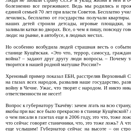
Люди не забыли страну СССР и уклад жизни в ней и о
болезненно все переживают. Ведь мы родились и про
единой семьей 70 лет при власти Советов. Бесплатно учил
лечились, бесплатно от государства получали квартиры.
наших детей строили детсады, игровые площадки, з
заливали катки во дворах. Все, о чем я пишу, повсюду гов
люди: на рынке, в автобусе, в людных местах.
Но особенно возбудила людей страшная весть о событи
станице Кущёвская. «Это что, террор, самосуд, граждан
война? – задают друг другу люди вопросы. – Почему т
творится в нашей родной матушке России?»
Хреновый пример показал ЕБН, расстреляв Верховный С
на глазах всех народов, развалив наше государство, разв
войну в Чечне. Ужас, что творят с народом. И никто ник
ответственности не несет!
Вопрос к губернатору Ткачёву: зачем лгать на всю страну,
якобы при вас все было прекрасно в станице Кущёвской? А
о чем писали в газетах еще в 2006 году, это что, тоже ло
что сейчас говорят станичники, что, это тоже ложь? А чт
еще услышим! Губернатор сейчас на высоте – он стро