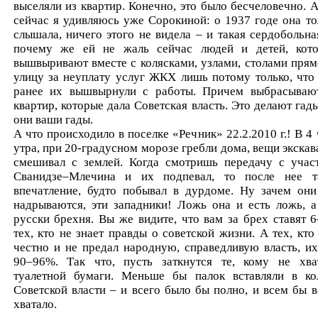
выселяли из квартир. Конечно, это было бесчеловечно. А
сейчас я удивляюсь уже Сорокиной: о 1937 годе она то
слышала, ничего этого не видела – и такая сердобольна
почему же ей не жаль сейчас людей и детей, кот
вышвыривают вместе с колясками, узлами, столами прям
улицу за неуплату услуг ЖКХ лишь потому только, что
ранее их вышвырнули с работы. Причем выбрасываю
квартир, которые дала Советская власть. Это делают гады
они ваши гады.
А что происходило в поселке «Речник» 22.2.2010 г.! В 4 
утра, при 20-градусном морозе гребли дома, вещи экскав
смешивал с землей. Когда смотришь передачу с учас
Сванидзе–Млечина и их подпевал, то после нее т
впечатление, будто побывал в дурдоме. Ну зачем они
надрываются, эти западники! Ложь она и есть ложь, а
русски брехня. Вы же видите, что вам за брех ставят 
тех, кто не знает правды о советской жизни. А тех, кто
честно и не предал народную, справедливую власть, их
90–96%. Так что, пусть заткнутся те, кому не хва
туалетной бумаги. Меньше бы палок вставляли в ко
Советской власти – и всего было бы полно, и всем бы в
хватало.