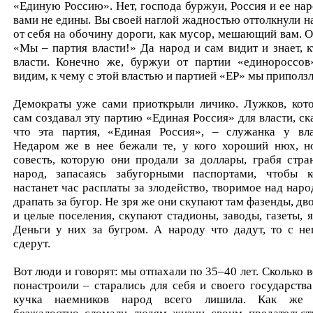
«Единую Россию». Нет, господа буржуи, Россия и ее нар
вами не едины. Вы своей наглой жадностью оттолкнули н
от себя на обочину дороги, как мусор, мешающий вам. О
«Мы – партия власти!» Да народ и сам видит и знает, к
власти. Конечно же, буржуи от партии «единороссов
видим, к чему с этой властью и партией «ЕР» мы приползл
Демократы уже сами приоткрыли личико. Лужков, кот
сам создавал эту партию «Единая Россия» для власти, ска
что эта партия, «Единая Россия», – служанка у вла
Недаром же в нее бежали те, у кого хороший нюх, н
совесть, которую они продали за доллары, грабя стра
народ, запасаясь забугорными паспортами, чтобы к
настанет час расплаты за злодейство, творимое над наро
драпать за бугор. Не зря же они скупают там фазенды, дв
и целые поселения, скупают стадионы, заводы, газеты, я
Деньги у них за бугром. А народу что дадут, то с не
сдерут.
Вот люди и говорят: мы отпахали по 35–40 лет. Сколько в
понастроили – старались для себя и своего государства
кучка наемников народ всего лишила. Как же