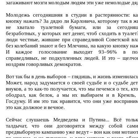
загаживают мозги молодым людям эти уже немолодые дя
Молодежь сегодняшняя в студии в растерянности: к
кнопку нажать? За дядю ли Карловича, которому так в ж
не хватало туалетной бумаги, или за сегодня
безработных, у которых нет денег, чтоб сходить в туалет
люди честные, жившие при справедливой Советской вла
без колебаний знают и без Млечина, на какую кнопку наж
И каждое голосование выходит 93–96% в пол
справедливых, не подкупленных людей. И это – щелчо
ноздрям говорливых демократов.
Вот так бы в день выборов – глядишь, и жизнь изменилась
Может, народ задумается о своей судьбе и о судьбе дет
внуков, а то как-то получается, что мы печемся о тех, кт
ободрал, как белок, а мы их выбираем и в Кремль,
Госдуму. И им это так нравится, что они уже восприни
это как должное и вечное.
Сейчас слушаешь Медведева и Путина... Всё толь
талдычат, что они договорятся между собой сам
предвыборную кампанию уже ведут – вон как они мотают