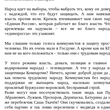
Народ идет на выборы, чтобы выбрать тех, кому он довер
с надеждой, что его будут защищать. А нам навязы
власть против воли. Кремль втемяшивает нам свою па
«Единая Россия», которая работает во благо власти. Чт
кремлевцы ни задумали – все не во благо народ
«единороссы» это узаконят.
Мы слышим только голоса коммунистов в защиту прос
человека. Но их очень мало в Госдуме. А кроме как на К
нам не на кого положиться – только они с трудовым наро
У этого режима власть, деньги, полиция и главное 
кодирования народа) – телевидение. А что у народа и
защитницы Компартии? Ничего, кроме доброй души да 
как помочь трудовому народу. Коммунистам без наро
поддержки не вытащить народ, насильно затянут
проклятый буржуазно-воровской, бесправный строй.
Разве могут нам посочувствовать такие люди, как Пу
Абрамович, Лужков, Прохоров, Дерипаска, Батурина да и
же перебежчик Саша Ткачёв? Они скучковались, создали
себя партию и так ловко перелепили с медведя и един