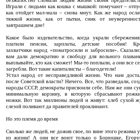
безжалостно сломали людям жизни своим предательст
Играли с людьми как кошка с мышкой: помучают – отпус
как отойдет мал-мала – снова мнут. Как же народ осла
тяжкой жизни, как от пытки, сник от неувереннос
завтрашнем дне!
Какое было издевательство, когда украли сбережения
платили пенсии, зарплаты, детские пособия! Кр
захватчики народ «поматросили и забросили». Сказали
вам дали демократию и свободу для вольного плаван
выплывайте, кто как сможет! Мы-то поплыли, а они все се
загребли. Вот такие капиталисты – благодетели!
Устал народ от несправедливой жизни. Что нам доста
после Советской власти? Ничего. Все, что разведали, соз
народы СССР, демократы присвоили себе. Нам же они су
минимальную корзину, в которую сбрасывают рожк
ножки. Вот так миллионы людей и живут: хлеб сухой ж
слезой поливают да правителей проклинают.
Но это племя до время
Сколько же людей, не дожив свое, по вине этого режима 
из жизни! А они все воют только о Борюшке, Егору