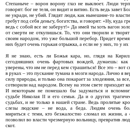
Степаныче – ворон ворону глаз не выклюет. Люди терп
говорят: бог не теля, он видит и витию. Есть ведь завет Б
не укради, не убий. Глядят люди, как нынешние-то власти
гребут под себя деньгу, богатства, и говорят: «Ну, куда гр
ведь с собой все не заберут!» Да имей ты хоть вагон золо
от смерти не откупишься. То, что они творили и творят
своим народом, это уже большой перебор. Придет время,
них будет очень горькая отрыжка, а если не у них, то у их 
Я не знаю, есть ли Божья кара, но, глядя на Кирил
сегодняшних очень фартовых вождей, думаешь: как
уверены, что им не перед кем страшиться! Все это – вот с
в руках – это пускание тумана в мозги народа. Лично я ве
силу природы, и только она покарает за злодеяния, за все
сотворили над народом. Всему на этом свете приходит ко
И некоторым не помешало бы задуматься и вспомни
судьбе Николая II и его семьи. Да и о других трагиче
судьбах, и не только в нашей стране. Ведь пролитые кро
слезы людские – не вода, а беда. Людям очень бо
мириться с теми, кто безжалостно сломал их жизни, а 
позволил во власти чрезмерную вольницу, превратив люд
скот.