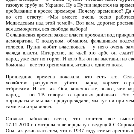
газовую трубу на Украине. Ну а Путин надеется на време
пребывание в кресле премьера. Почему временное? Да 
по его ответу: «Мы вместе очень тесно работа
Медведевым над этой темой». Вот вам, дорогие россиян
вся демократия, вся свобода выбора!
С ельцинских времен захват власти проходил под прикры
демократии. С подкупом, обманом, фальшивым подсч
голосов. Путин любит властвовать – у него очень зам
жажда власти. Интересно, на чьей это арбе он ездит
народ уже сыт по горло. И кого бы он ни выставил из св
бомонда – все это хреномания, ягодка с одного поля.
Прошедшие времена показали, кто есть кто. Сель
хозяйство разрушено, убито, народ кормят отра
отбросами. И это так. Они, конечно же, знают, чем ко
народ, – по ТВ говорят о вредных добавках. Это 
оправдаться: мы вас предупреждали, мы тут ни при чем
сами ели и травились.
Столько наболело всего, что хочется все высказ
17.11.2010 г. смотрела телепередачу с ведущей С.Сороки
Она так ужасалась тем, что в 1937 году семьи арестова