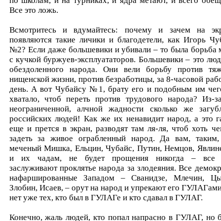
по школам, и на турниках, и ядра метают, и всего обещ
Все это ложь.
Всмотритесь и вдумайтесь: почему и зачем на эк
появляются такие личики и благодетели, как Игорь Чу
№2? Если даже большевики и убивали – то была борьба 
с кучкой буржуев-эксплуататоров. Большевики – это люд
обездоленного народа. Они вели борьбу против тяж
нищенской жизни, против безработицы, за 8-часовой раб
день. А вот Чубайсу №1, брату его и подобным им чег
хватало, чтоб переть против трудового народа? Из-з
неограниченной, алчной жадности сколько же загуб
российских людей! Как же их ненавидит народ, а это г
еще и прется в экран, разводят там ля-ля, чтоб хоть че
задеть за живое ограбленный народ. Да вам, таким,
меченый Мишка, Ельцин, Чубайс, Путин, Немцов, Явлин
и их чадам, не будет прощения никогда – все
заслуживают проклятье народа за злодеяния. Все демокр
нафаршированные Западом – Сванидзе, Млечин, Цы
Злобин, Исаев, – орут на народ и упрекают его ГУЛАГами
нет уже тех, кто был в ГУЛАГе и кто сдавал в ГУЛАГ.
Конечно, жаль людей, кто попал напрасно в ГУЛАГ, но 