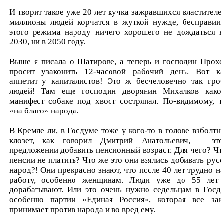
И творит такое уже 20 лет кучка зажравшихся властителе
миллионы людей корчатся в жуткой нужде, бесправии
этого режима народу ничего хорошего не дождаться 
2030, ни в 2050 году.
Выше я писала о Шатирове, а теперь и господин Прох
просит узаконить 12-ча­совой рабочий день. Вот к
аппетит у капиталистов! Это ж бесчеловечно так гро
людей! Там еще господин дворянин Михалков како
манифест собаке под хвост состряпал. По-видимому, 
«на благо» народа.
В Кремле ли, в Госдуме тоже у кого-то в голове взболтн
клозет, как говорил Дмитрий Анатольевич, – э
предложении добавить пенсионный возраст. Для чего? Ч
пенсии не платить? Что же это они взялись добивать рус
народ?! Они прекрасно знают, что после 40 лет трудно н
работу, особенно женщинам. Люди уже до 55 лет
дорабатывают. Или это очень нужно седельцам в Госд
особенно партии «Единая Россия», которая все за
принимает против народа и во вред ему.