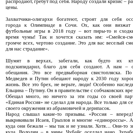
распродают, гребут под себя. Народу создали кризис – ра
цены.
Захватчики-олигархи богатеют, строят для себя ос
города к Олимпиаде в Сочи. Ох, как они визжат
футбольные игры в 2018 году – вот пиры-то и сходк
время чумы! Так и хочется сказать им: «Смейся-см
громче всех, чертово создание. Это для вас веселый сме
для нас страдание».
Шумят в верхах, забегали, как будто их кто
подскипидарил, благо для себя создают. А нам – 
обещания. Это все предвыборная свистопляска. П
Медведев и Путин обещают народу к 2030 году хор
жизнь. Все это брех, не верьте, люди! Особенно наслед
Ельцина – Путину. Он в правительстве с собчаковских вре
Обещал много, но ничего за эти годы со своей пар
«Единая Россия» не сделал для народа. Все только для се
своего окружения из абрамовичей и дерипасок.
Народ слышал какие-то призывы. «Россия – вперед
выкрикивали Исаев, Грызлов и многие «единороссы». А
куда они бежали – мы так и не узнали. Хотя… Они-то з
куда. Володин – в чины, Чубайс оседлал нано, Зураб