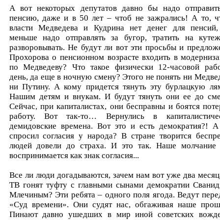
А вот некоторых депутатов давно бы надо отправит
пенсию, даже и в 50 лет – чтоб не зажрались! А то, ч
власти Медведева и Кудрина нет денег для пенсий,
меньше надо отправлять за бугор, тратить на куте
разворовывать. Не будут ли вот эти просьбы и предлож
Прохорова о пенсионном возрасте входить в модерниз
по Медведеву? Что такое физически 12-часовой раб
день, да еще в ночную смену? Этого не понять ни Медвед
ни Путину. А кому придется тянуть эту бурлацкую ля
Нашим детям и внукам. И будут тянуть они ее до сме
Сейчас, при капиталистах, они бесправны и боятся поте
работу. Вот так-то… Вернулись в капиталистиче
демидовские времена. Вот это и есть демократия?! А
спросил согласия у народа? В стране творится беспре
людей довели до страха. И это так. Наше молчание
воспринимается как знак согласия...
Все ли люди догадываются, зачем нам вот уже два месяц
ТВ гонят туфту с главными сынами демократии Сванид
Млечиным? Эти ребята – одного поля ягода. Ведут пере
«Суд времени». Они судят нас, обгаживая наше прош
Пинают давно ушедших в мир иной советских вожд