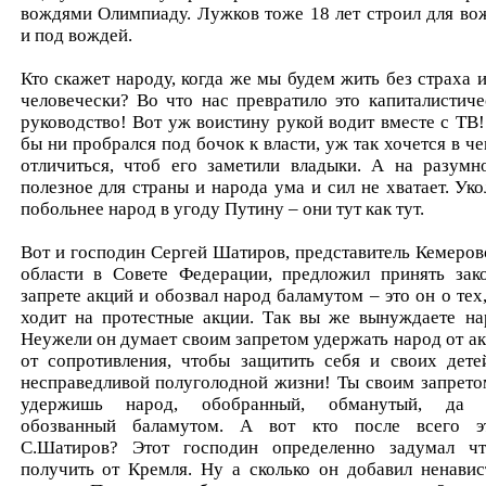
вождями Олимпиаду. Лужков тоже 18 лет строил для во
и под вождей.
Кто скажет народу, когда же мы будем жить без страха и
человечески? Во что нас превратило это капиталистиче
руководство! Вот уж воистину рукой водит вместе с ТВ!
бы ни пробрался под бочок к власти, уж так хочется в че
отличиться, чтоб его заметили владыки. А на разумн
полезное для страны и народа ума и сил не хватает. Уко
побольнее народ в угоду Путину – они тут как тут.
Вот и господин Сергей Шатиров, представитель Кемеров
области в Совете Федерации, предложил принять зак
запрете акций и обозвал народ баламутом – это он о тех,
ходит на протестные акции. Так вы же вынуждаете на
Неужели он думает своим запретом удержать народ от ак
от сопротивления, чтобы защитить себя и своих дете
несправедливой полуголодной жизни! Ты своим запрето
удержишь народ, обобранный, обманутый, да 
обозванный баламутом. А вот кто после всего э
С.Шатиров? Этот господин определенно задумал чт
получить от Кремля. Ну а сколько он добавил ненавис