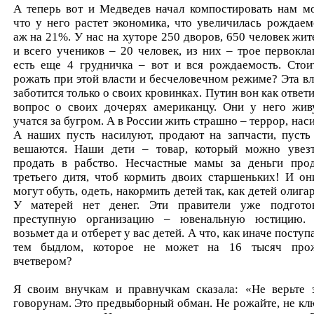
А теперь вот и Медведев начал компостировать нам мо
что у него растет экономика, что увеличилась рождаем
аж на 21%. У нас на хуторе 250 дворов, 650 человек жит
и всего учеников – 20 человек, из них – трое первокла
есть еще 4 грудничка – вот и вся рождаемость. Стои
рожать при этой власти и бесчеловечном режиме? Эта вл
заботится только о своих кровинках. Путин вон как ответи
вопрос о своих дочерях американцу. Они у него жив
учатся за бугром. А в России жить страшно – террор, наси
А наших пусть насилуют, продают на запчасти, пусть
вешаются. Наши дети – товар, который можно увез
продать в рабство. Несчастные мамы за деньги про
третьего дитя, чтоб кормить двоих старшеньких! И он
могут обуть, одеть, накормить детей так, как детей олига
У матерей нет денег. Эти правители уже подгото
преступную организацию – ювенальную юстицию.
возьмет да и отберет у вас детей. А что, как иначе поступ
тем быдлом, которое не может на 16 тысяч про
вчетвером?
Я своим внучкам и правнучкам сказала: «Не верьте 
говорунам. Это предвыборный обман. Не рожайте, не кл