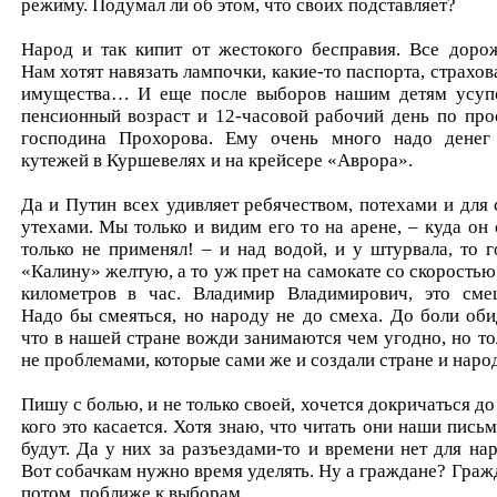
режиму. Подумал ли об этом, что своих подставляет?
Народ и так кипит от жестокого бесправия. Все дорож
Нам хотят навязать лампочки, какие-то паспорта, страхов
имущества… И еще после выборов нашим детям усуп
пенсионный возраст и 12-часовой рабочий день по про
господина Прохорова. Ему очень много надо денег
кутежей в Куршевелях и на крейсере «Аврора».
Да и Путин всех удивляет ребячеством, потехами и для 
утехами. Мы только и видим его то на арене, – куда он 
только не применял! – и над водой, и у штурвала, то г
«Калину» желтую, а то уж прет на самокате со скоростью
километров в час. Владимир Владимирович, это сме
Надо бы смеяться, но народу не до смеха. До боли оби
что в нашей стране вожди занимаются чем угодно, но то
не проблемами, которые сами же и создали стране и народ
Пишу с болью, и не только своей, хочется докричаться до 
кого это касается. Хотя знаю, что читать они наши письм
будут. Да у них за разъездами-то и времени нет для нар
Вот собачкам нужно время уделять. Ну а граждане? Граж
потом, поближе к выборам.