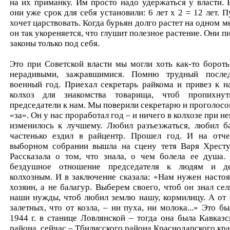
на их приманку. Им просто надо удержаться у власти. 
они уже срок для себя установили: 6 лет x 2 = 12 лет. П
хочет царствовать. Когда бурьян долго растет на одном ме
он так укореняется, что глушит полезное растение. Они п
законы только под себя.
Это при Советской власти мы могли хоть как-то бороть
нерадивыми, зажравшимися. Помню трудный после
военный год. Приехал секретарь райкома и привез к н
колхоз для знакомства товарища, чтоб пропихну
председатели к нам. Мы поверили секретарю и проголосо
«за». Он у нас проработал год – и ничего в колхозе при н
изменилось к лучшему. Любил разъезжаться, любил б
частенько ездил в райцентр. Прошел год. И на отче
выборном собрании вышла на сцену тетя Варя Хресту
Рассказала о том, что знала, о чем болела ее душа.
бездушное отношение председателя к людям и д
колхозным. И в заключение сказала: «Нам нужен насто
хозяин, а не балагур. Выберем своего, чтоб он знал сел
наши нужды, чтоб любил землю нашу, кормилицу. А от 
залетных, что от козла, – ни пуха, ни молока...» Это бы
1944 г. в станице Ловлянской – тогда она была Кавказс
района, сейчас – Тбилисского района Краснодарского кра