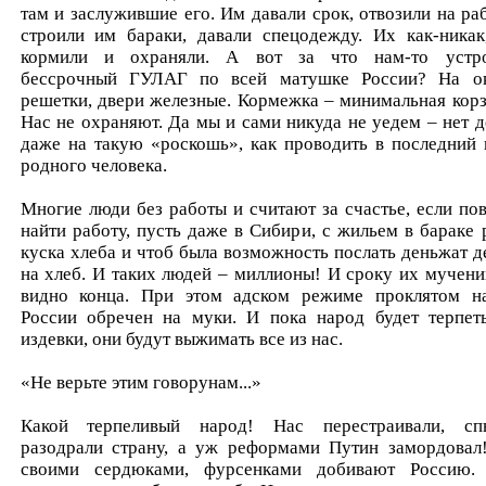
там и заслужившие его. Им давали срок, отвозили на раб
строили им бараки, давали спецодежду. Их как-никак
кормили и охраняли. А вот за что нам-то устр
бессрочный ГУЛАГ по всей матушке России? На о
решетки, двери железные. Кормежка – минимальная корз
Нас не охраняют. Да мы и сами никуда не уедем – нет д
даже на такую «роскошь», как проводить в последний 
родного человека.
Многие люди без работы и считают за счастье, если пов
найти работу, пусть даже в Сибири, с жильем в бараке 
куска хлеба и чтоб была возможность послать деньжат д
на хлеб. И таких людей – миллионы! И сроку их мучени
видно конца. При этом адском режиме проклятом н
России обречен на муки. И пока народ будет терпет
издевки, они будут выжимать все из нас.
«Не верьте этим говорунам...»
Какой терпеливый народ! Нас перестраивали, сп
разодрали страну, а уж реформами Путин замордовал
своими сердюками, фурсенками добивают Россию.