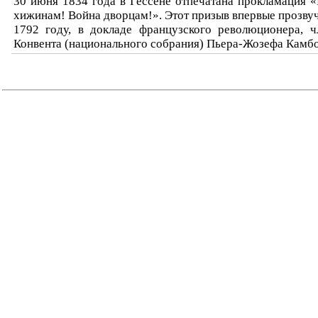
30 июня 1834 года в Гессене отпечатана прокламация 
хижинам! Война дворцам!». Этот призыв впервые прозвуч
1792 году, в докладе французского революционера, ч
Конвента (национального собрания) Пьера-Жозефа Камбо