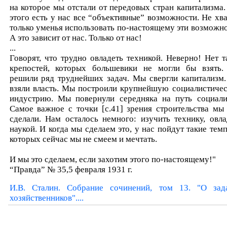
на которое мы отстали от передовых стран капитализма.
этого есть у нас все “объективные” возможности. Не хва
только уменья использовать по-настоящему эти возможно
А это зависит от нас. Только от нас!
...
Говорят, что трудно овладеть техникой. Неверно! Нет т
крепостей, которых большевики не могли бы взять
решили ряд труднейших задач. Мы свергли капитализм
взяли власть. Мы построили крупнейшую социалистиче
индустрию. Мы повернули середняка на путь социали
Самое важное с точки [c.41] зрения строительства мы
сделали. Нам осталось немного: изучить технику, овла
наукой. И когда мы сделаем это, у нас пойдут такие темп
которых сейчас мы не смеем и мечтать.
И мы это сделаем, если захотим этого по-настоящему!"
“Правда” № 35,5 февраля 1931 г.
И.В. Сталин. Собрание сочинений, том 13. "О зад
хозяйственников"....