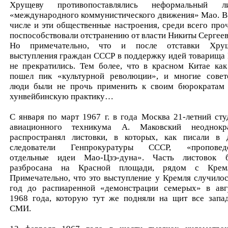
Хрущеву противопоставлялись неформальный л
«международного коммунистического движения» Мао. В
числе и эти общественные настроения, среди всего проч
поспособствовали отстранению от власти Никиты Сергеев
Но примечательно, что и после отставки Хру
выступления граждан СССР в поддержку идей товарища
не прекратились. Тем более, что в красном Китае как
пошел пик «культурной революции», и многие совет
люди были не прочь применить к своим бюрократам
хунвейбинскую практику…
С января по март 1967 г. в года Москва 21-летний сту
авиационного техникума А. Маковский неоднокр
распространял листовки, в которых, как писали в 
следователи Генпрокуратуры СССР, «проповед
отдельные идеи Мао-Цзэ-дуна». Часть листовок 
разбросана на Красной площади, рядом с Крем
Примечательно, что это выступление у Кремля случилос
год до распиаренной «демонстрации семерых» в авг
1968 года, которую тут же подняли на щит все запа
СМИ.