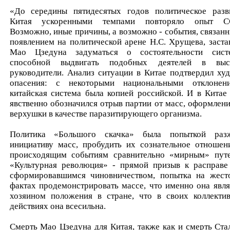
«До середины пятидесятых годов политическое разв
Китая ускоренными темпами повторяло опыт С
Возможно, иные причины, а возможно - события, связанн
появлением на политической арене Н.С. Хрущева, заста
Мао Цзедуна задуматься о состоятельности сист
способной выдвигать подобных деятелей в вы
руководители. Анализ ситуации в Китае подтвердил ху
опасения: с некоторыми национальными отклонен
китайская система была копией российской. И в Китае
явственно обозначился отрыв партии от масс, оформлени
верхушки в качестве паразитирующего организма.
Политика «Большого скачка» была попыткой раз
инициативу масс, пробудить их сознательное отношен
происходящим событиям сравнительно «мирным» пу
«Культурная революция» - прямой призыв к расправе
сформировавшимся чиновничеством, попытка на жест
фактах продемонстрировать массе, что именно она явля
хозяином положения в стране, что в своих коллекти
действиях она всесильна.
Смерть Мао Цзедуна для Китая, также как и смерть Ста