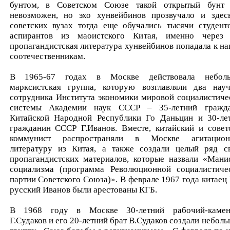
бунтом, в Советском Союзе такой открытый бунт
невозможен, но эхо хунвейбинов прозвучало и здес
советских вузах тогда еще обучались тысячи студент
аспирантов из маоистского Китая, именно через
пропагандистская литература хунвейбинов попадала к н
соотечественникам.
В 1965-67 годах в Москве действовала небол
марксистская группа, которую возглавляли два нау
сотрудника Института экономики мировой социалистиче
системы Академии наук СССР – 35-летний гражд
Китайской Народной Республики Го Даньцин и 30-ле
гражданин СССР Г.Иванов. Вместе, китайский и совет
коммунист распространяли в Москве агитацио
литературу из Китая, а также создали целый ряд с
пропагандистских материалов, которые назвали «Мани
социализма (программа Революционной социалистиче
партии Советского Союза)». В феврале 1967 года китаец 
русский Иванов были арестованы КГБ.
В 1968 году в Москве 30-летний рабочий-каме
Г.Судаков и его 20-летний брат В.Судаков создали небол