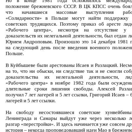
Но в конце 1981 года осложнилось междунаро
положение брежневского СССР. В ЦК КПСС очень боял
что начавшиеся массовые выступления рабо
«Солидарности» в Польше могут найти поддержку
советских трудящихся. Поэтому приказ об аресте лид
«Рабочего центра», несмотря на отсутствие у
доказательств их нелегальной деятельности, был отдан л
Юрием Андроповым. Произошло это 14 декабря 1981 г
на следующий день после введения военного положен
Польше.
В Куйбышеве были арестованы Исаев и Разлацкий. Несм
на то, что ни обыски, ни следствие так и не смогли соб
доказательства их нелегальной деятельности, ли
«Рабочего центра» в ноябре 1982 года были осужден
длительные сроки лишения свободы. Алексей Разла
получил 7 лет лагерей и 5 лет ссылки, Григорий Исаев – 6
лагерей и 5 лет ссылки.
На свободу несостоявшиеся советские хунвейбин
Ленинграда и Самары выйдут уже через несколько л
разгар «перестройки». И здесь начинается уже совсем др
история – некогда проповедовавший идеи Мао в брежнев