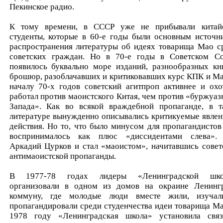
Пекинское радио.
К тому времени, в СССР уже не прибывали китай
студенты, которые в 60-е годы были основным источн
распространения литературы об идеях товарища Мао с
советских граждан. Но в 70-е годы в Советском С
появилось буквально море изданий, разнообразных кн
брошюр, разоблачавших и критиковавших курс КПК и Ма
началу 70-х годов советский агитпроп активнее и охо
работал против маоистского Китая, чем против «буржуаз
Запада». Как во всякой враждебной пропаганде, в т
литературе вынужденно описывались критикуемые явлен
действия. Но то, что было минусом для пропагандистов
воспринималось как плюс «диссидентами слева».
Аркадий Цурков и стал «маоистом», начитавшись совет
антимаоистской пропаганды.
В 1977-78 годах лидеры «Ленинградской шко
организовали в одном из домов на окраине Ленинг
коммуну, где молодые люди вместе жили, изуча
пропагандировали среди студенчества идеи товарища Ма
1978 году «Ленинградская школа» установила свя