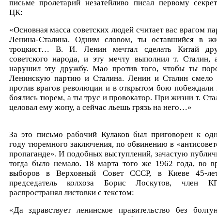
письме пролетарий незатейливо писал первому секре
ЦК:
«Основная масса советских людей считает вас врагом па
Ленина-Сталина. Одним словом, ты оставшийся в ж
троцкист… В. И. Ленин мечтал сделать Китай др
советского народа, и эту мечту выполнил т. Сталин, 
нарушил эту дружбу. Мао против того, чтобы ты пор
Ленинскую партию и Сталина. Ленин и Сталин смело
против врагов революции и в открытом бою побеждали 
боялись тюрем, а ты трус и провокатор. При жизни т. Ста
целовал ему жопу, а сейчас льешь грязь на него…»
За это письмо рабочий Кулаков был приговорен к од
году тюремного заключения, по обвинению в «антисовет
пропаганде». И подобных выступлений, зачастую публич
тогда было немало. 18 марта того же 1962 года, во в
выборов в Верховный Совет СССР, в Киеве 45-ле
председатель колхоза Борис Лоскутов, член К
распространял листовки с текстом:
«Да здравствует ленинское правительство без болту