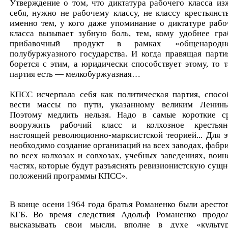
Утверждение о том, что диктатура рабочего класса из
себя, нужно не рабочему классу, не классу крестьянств
именно тем, у кого даже упоминание о диктатуре рабо
класса вызывает зубную боль, тем, кому удобнее гра
прибавочный продукт в рамках «общенародно
полубуржуазного государства. И когда правящая парти
борется с этим, а юридически способствует этому, то т
партия есть — мелкобуржуазная…
КПСС исчерпала себя как политическая партия, спосо
вести массы по пути, указанному великим Лени
Поэтому медлить нельзя. Надо в самые короткие с
вооружить рабочий класс и колхозное крестьян
настоящей революционно-марксистской теорией... Для э
необходимо создание организаций на всех заводах, фабри
во всех колхозах и совхозах, учебных заведениях, воин
частях, которые будут разъяснять ревизионистскую сущн
положений программы КПСС».
В конце осени 1964 года братья Романенко были аресто
КГБ. Во время следствия Адольф Романенко продо
высказывать свои мысли, вполне в духе «культу