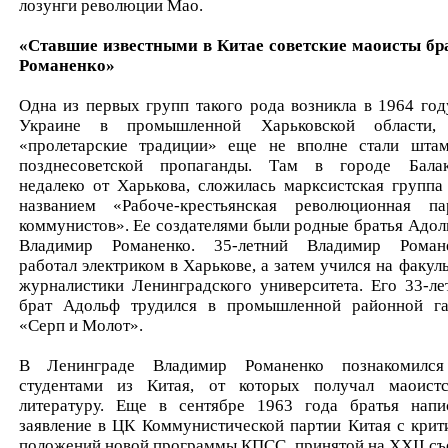
лозунги революции Мао.
«Ставшие известными в Китае советские маоисты бр
Романенко»
Одна из первых групп такого рода возникла в 1964 год
Украине в промышленной Харьковской области,
«пролетарские традиции» еще не вполне стали шта
позднесоветской пропаганды. Там в городе Балак
недалеко от Харькова, сложилась марксистская группа
названием «Рабоче-крестьянская революционная па
коммунистов». Ее создателями были родные братья Адол
Владимир Романенко. 35-летний Владимир Роман
работал электриком в Харькове, а затем учился на факуль
журналистики Ленинградского университета. Его 33-ле
брат Адольф трудился в промышленной районной га
«Серп и Молот».
В Ленинграде Владимир Романенко познакомилс
студентами из Китая, от которых получал маоист
литературу. Еще в сентябре 1963 года братья напи
заявление в ЦК Коммунистической партии Китая с крит
положений новой программы КПСС, принятой на XXII съ