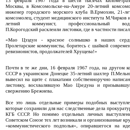
13 февраля 1967 года в шести тысячах километра
Москвы, в Комсомольске-на-Амуре 20-летний комсомо
инженер городского морского клуба В.Ермохин, 21-ле
комсомолец, студент медицинского института М.Чирков и
летний коммунист, профессиональный водо
П.Корогодский расклеили листовки, где в частности писал
«Мао Цзэдун - красное солнышко в наших серд
Пролетарские коммунисты, боритесь с шайкой совреме
ревизионистов, продолжателей Хрущева!»
Почти в те же дни, 16 февраля 1967 года, на другом к
СССР в украинском Донецке 35-летний шахтер П.Мельн
вывесил на щите с плакатами собственноручно написа
листовку, восхвалявшую Мао Цзедуна и призывавш
свержению Брежнева.
Все это лишь отдельные примеры подобных выступле
которые сохранили для нас следственные дела прокурату
КГБ СССР. Но помимо отдельных личных выступлен
Советском Союзе тех лет возникали и организованные кр
«коммунистического подполья», опиравшегося на ид