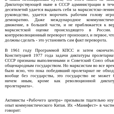
Диктаторствующей ныне в СССР администрации в теч
десятилетий удается выдавать себя за марксистско-ленин
руководство, удается морочить рабочим голову игр
демократию. Даже международное коммунистиче
движение, в большей части, и не приближается к ве
марксистской оценке происходящего в России
контрреволюционный переворот произошел, и первое, чт
должны сделать - это установить сам факт переворота.
В 1961 году Программой КПСС и затем окончате
Конституцией 1977 года задачи диктатуры пролетариа
СССР признаны выполненными и Советский Союз объя
общенародным государством. Но марксистам во все вре
было ясно, что пока победивший пролетариат не обход
вообще без государства, это государство не может 
ничем иным, кроме как революционной диктат
пролетариата».
Активисты «Рабочего центра» призывали тщательно изу
опыт коммунистического Китая. Их «Манифест» в частн
говорит: