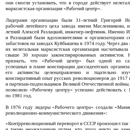
они смогли установить, что в городе действует нелегал
марксистская организация «Рабочий центр».
Лидерами организации были 31-летний Григорий Ис
рабочий литейного цеха завода имени Масленникова, и
летний Алексей Разлацкий, инженер-нефтяник. Именно И
и Разлацкий были вдохновителями и организаторами с
забастовок на заводах Куйбышева в 1974 году. Через два 
их нелегальная марксистская организация насчитывала
свыше 30 хорошо законспирированных активистов. 
признать, что «Рабочий центр» был одной из с
успешных в плане конспирации диссидентских организа
его активисты целенаправленно и тщательно изу
конспиративный опыт русских революционеров до 1917 
и партизан-подпольщиков Великой Отечественной войны.
позволило «Рабочему центру» успешно действовать с 
по 1981 год.
В 1976 году лидеры «Рабочего центра» создали «Мани
революционно-коммунистического движения»:
«Контрреволюционный переворот в СССР произошел так 
и таким неожиданным путем, что этого никто не заме