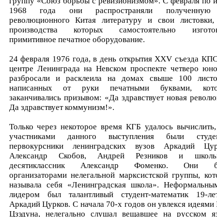
группу «Союз борьбы с ревизионизмом». С февраля по 
1968 года они распространяли полученную
революционного Китая литературу и свои листовки,
производства которых самостоятельно изгото
примитивное печатное оборудование.
24 февраля 1976 года, в день открытия XXV съезда КПС
центре Ленинграда на Невском проспекте четверо юн
разбросали и расклеила на домах свыше 100 листо
написанных от руки печатными буквами, кото
заканчивались призывом: «Да здравствует новая револю
Да здравствует коммунизм!».
Только через некоторое время КГБ удалось вычислить,
участниками данного выступления были студе
первокурсники ленинградских вузов Аркадий Цур
Александр Скобов, Андрей Резников и школьн
десятиклассник Александр Фоменко. Они б
организаторами нелегальной марксистской группы, кот
называла себя «Ленинградская школа». Неформальны
лидером был талантливый студент-математик 19-ле
Аркадий Цурков. С начала 70-х годов он увлекся идеями
Цзэдуна, нелегально слушал вещавшее на русском я