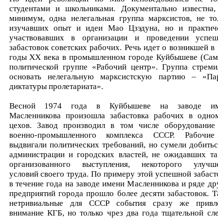
студентами и школьниками. Документально известна,
минимум, одна нелегальная группа марксистов, не то
изучавших опыт и идеи Мао Цзэдуна, но и практич
участвовавших в организации и проведении успе
забастовок советских рабочих. Речь идет о возникшей в 
годы XX века в промышленном городе Куйбышеве (Сам
политической группе «Рабочий центр». Группа стреми
основать нелегальную марксистскую партию – «Па
диктатуры пролетариата».
Весной 1974 года в Куйбышеве на заводе им
Масленникова произошла забастовка рабочих в одно
цехов. Завод производил в том числе оборудование
военно-промышленного комплекса СССР. Рабочи
выдвигали политических требований, но сумели добитьс
администрации и городских властей, не ожидавших та
организованного выступления, некоторого улучш
условий своего труда. По примеру этой успешной забаст
в течение года на заводе имени Масленникова и ряде др
предприятий города прошло более десяти забастовок. Т
нетривиальные для СССР события сразу же привл
внимание КГБ, но только чрез два года тщательной сл