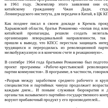
в 1961 году. Экземпляр этого заявления они от
китайскому гражданину Чжан Дади, студе
Ленинградского института, для передачи в Китай, в ЦК К
Как позднее писал в своем докладе в Кремль прок
Харьковской области, братья Романенко «попав под вли
китайской пропаганды, решили создать нелегал
организацию леворадикальной направленности, так
пришли к выводу, что КПСС перестала защищать инте
трудящихся и переродилась из революционной парт
мелкобуржуазную и в конечном счете в реакционную».
В сентябре 1964 года братьями Романенко был подгото
проект программы «Рабоче-крестьянской революцио
партии коммунистов». В программе, в частности, говорил
«Разрыв между заработком среднего рабочего и кру
специалистов и партийных чинуш продолжает возраста
каждым днем... И поныне служивая бюрократия и 
органы так называемого партийно-государственного конт
воруют прибавочный продукт у его производителей...