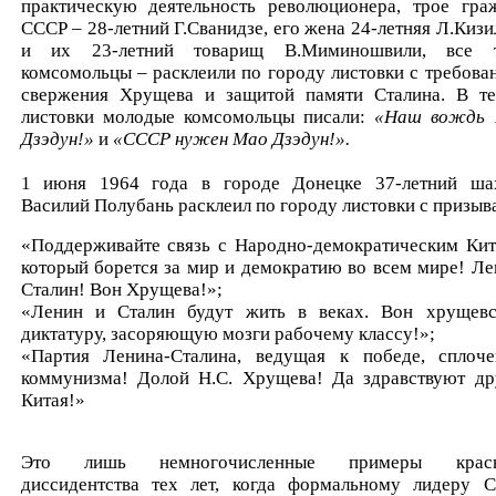
практическую деятельность революционера, трое гра
СССР – 28-летний Г.Сванидзе, его жена 24-летняя Л.Кизи
и их 23-летний товарищ В.Миминошвили, все 
комсомольцы – расклеили по городу листовки с требова
свержения Хрущева и защитой памяти Сталина. В те
листовки молодые комсомольцы писали:
«Наш вождь
Дзэдун!»
и
«СССР нужен Мао Дзэдун!».
1 июня 1964 года в городе Донецке 37-летний ша
Василий Полубань расклеил по городу листовки с призыв
«Поддерживайте связь с Народно-демократическим Кит
который борется за мир и демократию во всем мире! Ле
Сталин! Вон Хрущева!»;
«Ленин и Сталин будут жить в веках. Вон хрущев
диктатуру, засоряющую мозги рабочему классу!»;
«Партия Ленина-Сталина, ведущая к победе, сплоч
коммунизма! Долой Н.С. Хрущева! Да здравствуют др
Китая!»
Это лишь немногочисленные примеры красн
диссидентства тех лет, когда формальному лидеру 