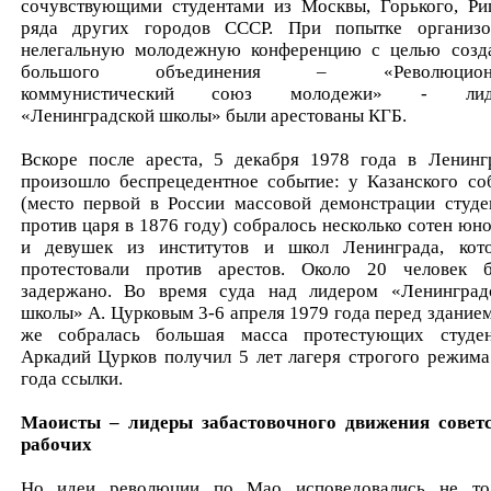
сочувствующими студентами из Москвы, Горького, Ри
ряда других городов СССР. При попытке организо
нелегальную молодежную конференцию с целью созд
большого объединения – «Революцион
коммунистический союз молодежи» - лид
«Ленинградской школы» были арестованы КГБ.
Вскоре после ареста, 5 декабря 1978 года в Ленинг
произошло беспрецедентное событие: у Казанского со
(место первой в России массовой демонстрации студе
против царя в 1876 году) собралось несколько сотен юн
и девушек из институтов и школ Ленинграда, кот
протестовали против арестов. Около 20 человек 
задержано. Во время суда над лидером «Ленинград
школы» А. Цурковым 3-6 апреля 1979 года перед зданием
же собралась большая масса протестующих студен
Аркадий Цурков получил 5 лет лагеря строгого режима
года ссылки.
Маоисты – лидеры забастовочного движения совет
рабочих
Но идеи революции по Мао исповедовались не то