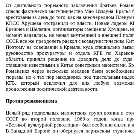
От длительного тюремного заключения братьев Роман
спасло фактически заступничество Мао Цзэдуна. Братья 
арестованы за день до того, как на внеочередном Пленум
КПСС Хрущева отстранили от власти. Новые лидеры 
Брежнев и Шелепин, организаторы смещения Хрущева, на
момент надеялись, не меняя внутренней и внешней поли
СССР, все же преодолеть раскол с коммунистическим Кит
Поэтому на совещании в Кремле, куда специально вызы
руководство прокуратуры и отдела КГБ по Харьков
области, приняли решение не доводить дело до суда
ставшими известными в Китае советскими маоистами. Бр
Романенко через несколько месяцев были освобожден
тюрьмы, но с тех пор находились под тщательным надз
КГБ, который исключил для них любую возможн
продолжения политической деятельности.
Против ревизионизма
Целый ряд подпольных маоистских групп возник в сто
СССР во второй половине 1960-х годов, когда пр
«Великой культурной революции» был особенно силен и я
В Западной Европе он обернулся парижским студенче