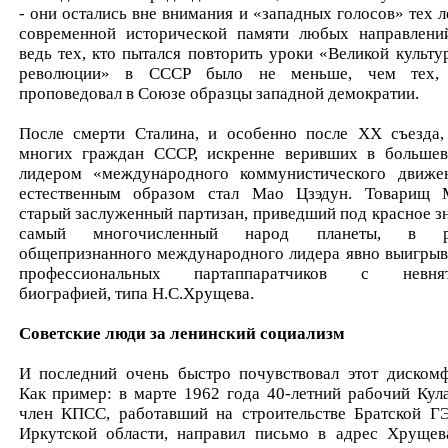
- они остались вне внимания и «западных голосов» тех ле
современной исторической памяти любых направлени
ведь тех, кто пытался повторить уроки «Великой культу
революции» в СССР было не меньше, чем тех,
проповедовал в Союзе образцы западной демократии.
После смерти Сталина, и особенно после XX съезда,
многих граждан СССР, искренне веривших в большев
лидером «международного коммунистического движе
естественным образом стал Мао Цзэдун. Товарищ 
старый заслуженный партизан, приведший под красное з
самый многочисленный народ планеты, в р
общепризнанного международного лидера явно выигрыв
профессиональных партаппаратчиков с невнят
биографией, типа Н.С.Хрущева.
Советские люди за ленинский социализм
И последний очень быстро почувствовал этот дискомф
Как пример: в марте 1962 года 40-летний рабочий Кула
член КПСС, работавший на строительстве Братской Г
Иркутской области, направил письмо в адрес Хрущев