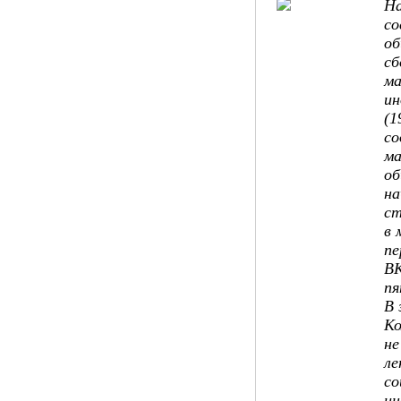
На
со
об
сб
ма
ин
(1
со
ма
об
на
ст
в 
пе
ВК
пя
В 
Ко
не
ле
со
ин