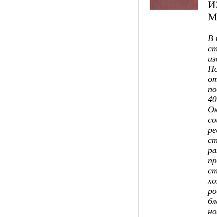
И
М
В
ст
из
П
от
по
40
Ок
со
ре
ст
ра
пр
ст
хо
ро
бл
но