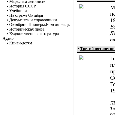
•
Марксизм-ленинизм
•
История СССР
М
•
Учебники
п
•
На страже Октября
1
•
Документы и справочники
•
Октябрята.Пионеры.Комсомольцы
В
•
Историческая проза
Д
•
Художественная литература
Аудио
в
•
Книги-детям
•
Третий пятилетний
Г
п
п
С
Г
19
П
Тр
ра