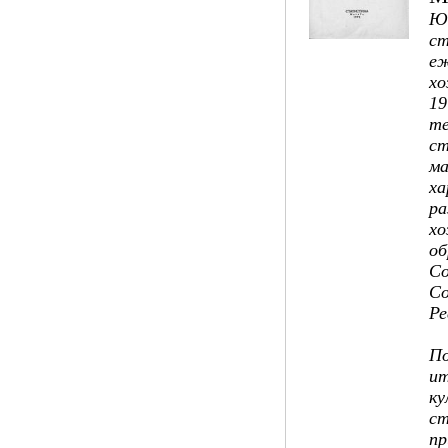
Ю
ст
еж
хо
19
те
ст
ма
ха
ра
хо
об
Со
Со
Ре
П
ит
ку
ст
пр