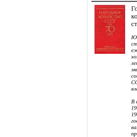
Г
к
с
Ю
ст
еж
хо
ле
эк
со
СС
вл
В 
19
19
го
ва
пр