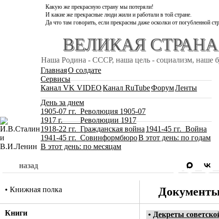
Какую же прекрасную страну мы потеряли!
И какие же прекрасные люди жили и работали в той стране.
Да что там говорить, если прекрасны даже осколки от погубленной стр
ВЕЛИКАЯ СТРАНА
Наша Родина - СССР, наша цель - социализм, наше 
Главная
О солдате
Сервисы
Канал VK VIDEO
Канал RuTube
Форум
Ленты
День за днем
1905-07 гг. Революция 1905-07
1917 г. Революции 1917
1918-22 гг. Гражданская война
1941-45 гг. Война
1941-45 гг. Совинформбюро
В этот день: по годам
В этот день: по месяцам
назад
•
Книжная полка
Документы
Книги
•
Декреты советской