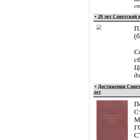
ст
•
20 лет Советской 
П
(
С
с
Ц
д
•
Достижения Советс
лет
П
С
М
Г
С