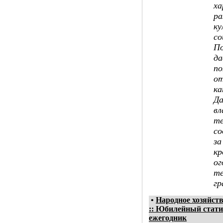
ха
ра
ку
со
По
да
по
от
ка
Да
вл
те
со
за
кр
ог
те
гр
•
Народное хозяйств
:: Юбилейный стати
ежегодник