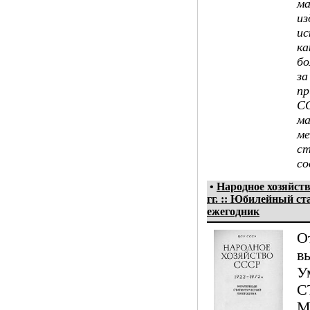
ма
из
ис
ка
бо
за
пр
СС
ма
ме
с
со
•
Народное хозяйст
гг. :: Юбилейный ст
ежегодник
О
в
У
С
М