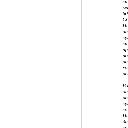
ст
ма
60
С
П
ит
ку
ст
пр
по
ра
хо
ре
В 
от
ра
ку
со
По
да
ка