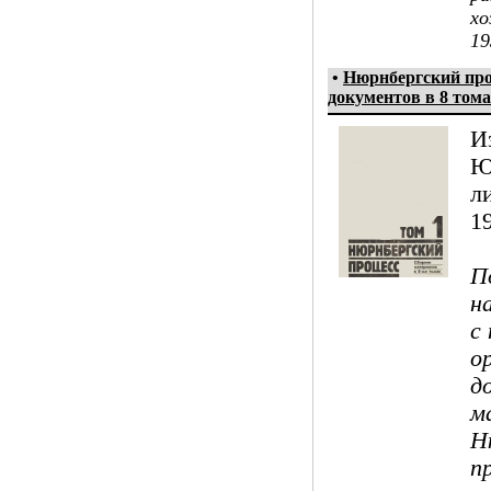
хо
19
•
Нюрнбергский про
документов в 8 том
И
Ю
л
19
П
н
с
о
д
м
Н
п