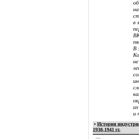
об
на
ст
в 
пе
ВК
пя
В 
Ко
не
ле
со
ин
сл
ка
ок
их
и 
•
История индустр
1938-1941 гг.