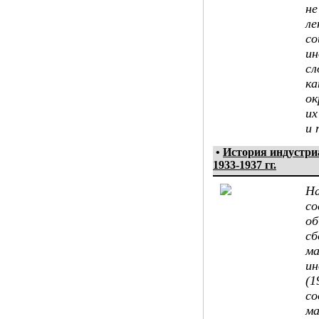
не
ле
со
ин
сл
ка
ок
их
и 
•
История индустр
1933-1937 гг.
На
со
об
сб
ма
ин
(1
со
ма