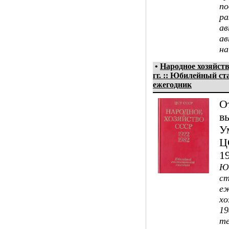
по
ра
ав
ав
на
•
Народное хозяйст
гг. :: Юбилейный ст
ежегодник
О
в
У
Ц
1
Ю
ст
еж
хо
19
т