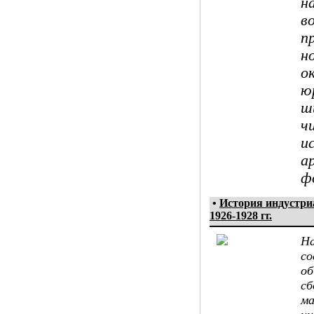
н
в
п
н
о
ю
ш
ч
и
а
ф
•
История индустр
1926-1928 гг.
На
со
об
сб
ма