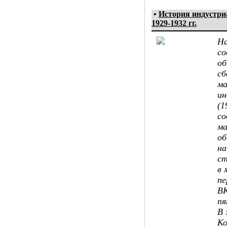
•
История индустр
1929-1932 гг.
На
со
об
сб
ма
ин
(1
со
ма
об
на
ст
в 
пе
ВК
пя
В 
Ко