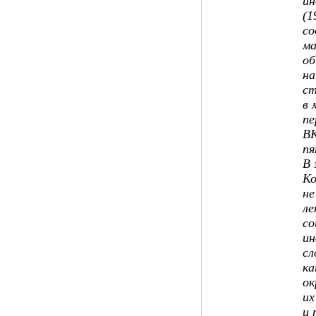
ин
(1
со
ма
об
на
ст
в 
пе
ВК
пя
В 
Ко
не
ле
со
ин
сл
ка
ок
их
и 