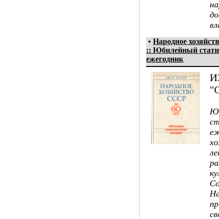
на
до
вл
•
Народное хозяйств
:: Юбилейный стати
ежегодник
И
"
Ю
ст
еж
хо
ле
ра
ку
Со
На
пр
св