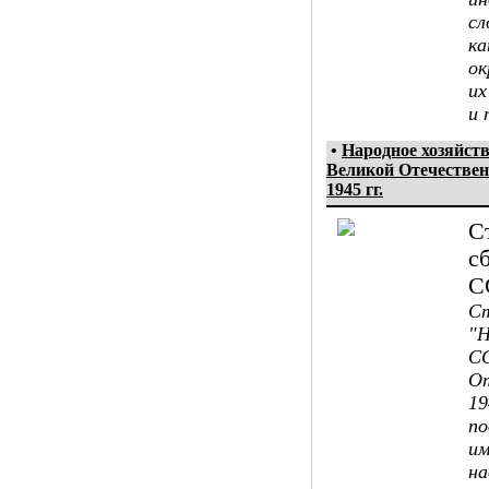
сл
ка
ок
их
и 
•
Hародное хозяйст
Великой Отечествен
1945 гг.
С
с
С
Ст
"Н
СС
От
19
по
им
на