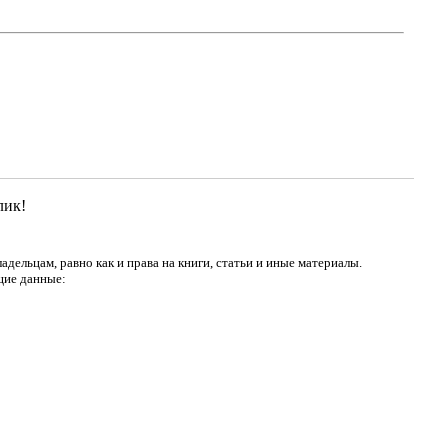
лик!
дельцам, равно как и права на книги, статьи и иные материалы.
щие данные: