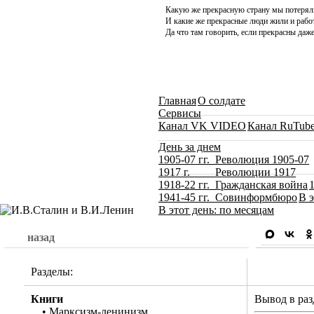
Какую же прекрасную страну мы потерял
И какие же прекрасные люди жили и работ
Да что там говорить, если прекрасны даже
Главная
О солдате
Сервисы
Канал VK VIDEO
Канал RuTub
День за днем
1905-07 гг. Революция 1905-07
1917 г. Революции 1917
1918-22 гг. Гражданская война
1941-45 гг. Совинформбюро
В э
В этот день: по месяцам
назад
Разделы:
Книги
Вывод в раз
•
Марксизм-ленинизм