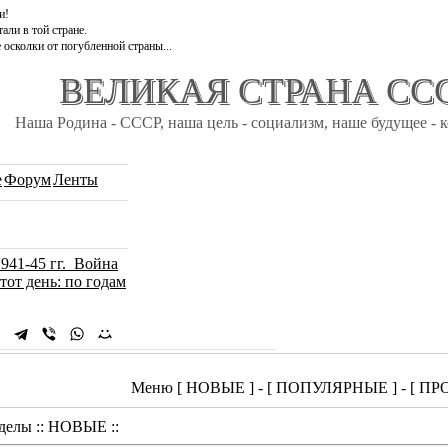
и!
али в той стране.
 осколки от погубленной страны...
ВЕЛИКАЯ СТРАНА СС
Наша Родина - СССР, наша цель - социализм, наше будущее - 
e
Форум
Ленты
1941-45 гг. Война
тот день: по годам
Меню [ НОВЫЕ ] - [ ПОПУЛЯРНЫЕ ] - [ 
делы :: НОВЫЕ ::