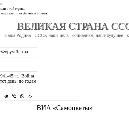
и!
али в той стране.
 осколки от погубленной страны...
ВЕЛИКАЯ СТРАНА СС
Наша Родина - СССР, наша цель - социализм, наше будущее - 
e
Форум
Ленты
1941-45 гг. Война
тот день: по годам
ВИА «Самоцветы»