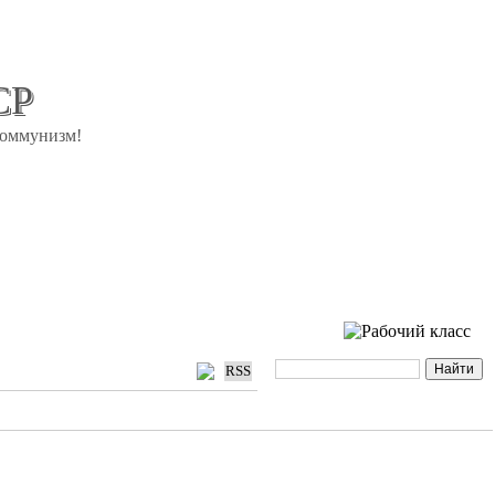
СР
коммунизм!
RSS