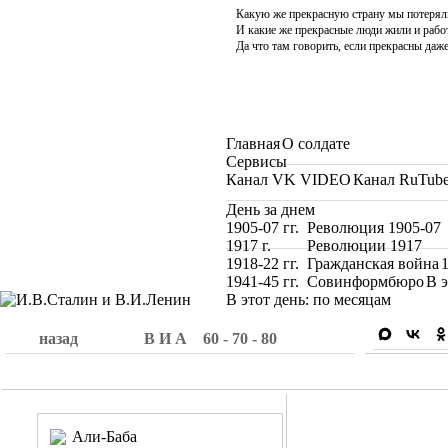
Какую же прекрасную страну мы потерял
И какие же прекрасные люди жили и работ
Да что там говорить, если прекрасны даже
Главная
О солдате
Сервисы
Канал VK VIDEO
Канал RuTub
День за днем
1905-07 гг. Революция 1905-07
1917 г. Революции 1917
1918-22 гг. Гражданская война
1941-45 гг. Совинформбюро
В э
В этот день: по месяцам
назад
В И А 60 - 70 - 80
Али-Баба