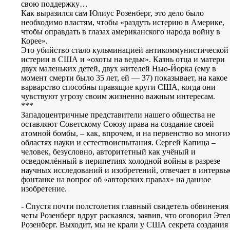
свою поддержку…
Как выразился сам Юлиус Розенберг, это дело было
необходимо властям, чтобы «раздуть истерию в Америке,
чтобы оправдать в глазах американского народа войну в
Корее».
Это убийство стало кульминацией антикоммунистической
истерии в США и «охоты на ведьм». Казнь отца и матери
двух маленьких детей, двух жителей Нью-Йорка (ему в
момент смерти было 35 лет, ей — 37) показывает, на какое
варварство способны правящие круги США, когда они
чувствуют угрозу своим жизненно важным интересам.
***
Западоцентричные представители нашего общества не
оставляют Советскому Союзу права на создание своей
атомной бомбы, – как, впрочем, и на первенство во многи
областях науки и естествоиспытания. Сергей Капица –
человек, безусловно, авторитетный как учёный и
осведомлённый в перипетиях холодной войны в разрезе
научных исследований и изобретений, отвечает в интервь
фонтанке на вопрос об «авторских правах» на данное
изобретение.
- Спустя почти полстолетия главный свидетель обвинения
четы Розенберг вдруг раскаялся, заявив, что оговорил Эте
Розенберг. Выходит, мы не крали у США секрета создания