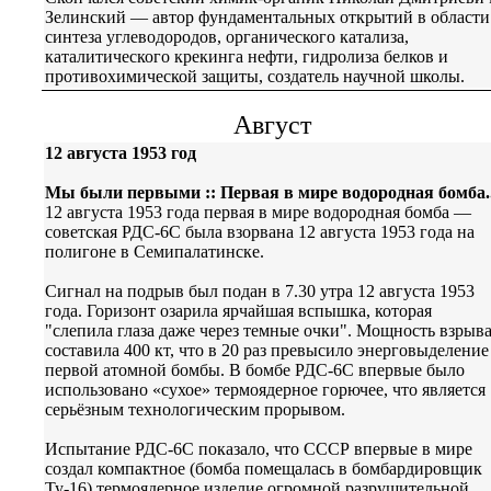
Зелинский — автор фундаментальных открытий в области
синтеза углеводородов, органического катализа,
каталитического крекинга нефти, гидролиза белков и
противохимической защиты, создатель научной школы.
Август
12 августа 1953 год
Мы были первыми :: Первая в мире водородная бомба..
12 августа 1953 года первая в мире водородная бомба —
советская РДС-6С была взорвана 12 августа 1953 года на
полигоне в Семипалатинске.
Сигнал на подрыв был подан в 7.30 утра 12 августа 1953
года. Горизонт озарила ярчайшая вспышка, которая
"слепила глаза даже через темные очки". Мощность взрыв
составила 400 кт, что в 20 раз превысило энерговыделение
первой атомной бомбы. В бомбе РДС-6С впервые было
использовано «сухое» термоядерное горючее, что является
серьёзным технологическим прорывом.
Испытание РДС-6С показало, что СССР впервые в мире
создал компактное (бомба помещалась в бомбардировщик
Ту-16) термоядерное изделие огромной разрушительной