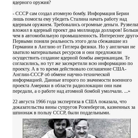
ядерного оружия?
- СССР сам создал атомную бомбу. Информация Берии
лишь помогла ему убедить Сталина начать работу над
ядерным оружием. Требовались огромные деньги. Рузвель
вложил в ядерный проект два миллиарда долларов! Больше
чем в автомобильную промышленность. Интереснее друго
Первыми поняли реальность этого дела сбежавшие из
Германии в Англию от Гитлера физики. Но у англичан не
хватило материальных ресурсов и они предложили
осуществить создание ядерной бомбы американцам. Те
согласились, но тут же засекретили всю информацию по
проекту. А в то время действовало соглашение США-
Англии-СССР об обмене научно-технической
информацией. Данные второго по значимости военного
проекта Америки в области радиолокации они нам
передали, а о работе над атомной бомбой умолчали. ...»
22 августа 1966 года экспертиза в США показала, что
доказательства вины супругов Розенбергов, казненных за
шпионаж в пользу СССР, были поддельными.