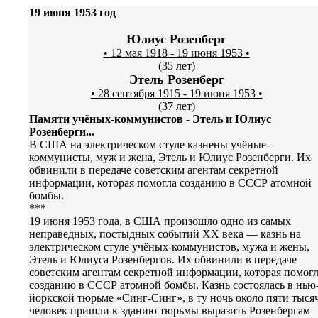
19 июня 1953 год
Юлиус Розенберг
• 12 мая 1918 - 19 июня 1953 •
(35 лет)
Этель Розенберг
• 28 сентября 1915 - 19 июня 1953 •
(37 лет)
Памяти учёных-коммунистов - Этель и Юлиус
Розенберги...
В США на электрическом стуле казнены учёные-
коммунисты, муж и жена, Этель и Юлиус Розенберги. Их
обвинили в передаче советским агентам секретной
информации, которая помогла созданию в СССР атомной
бомбы.
***
19 июня 1953 года, в США произошло одно из самых
неправедных, постыдных событий XX века — казнь на
электрическом стуле учёных-коммунистов, мужа и жены,
Этель и Юлиуса Розенбергов. Их обвинили в передаче
советским агентам секретной информации, которая помогл
созданию в СССР атомной бомбы. Казнь состоялась в нью
йоркской тюрьме «Синг-Синг», в ту ночь около пяти тыся
человек пришли к зданию тюрьмы выразить Розенбергам