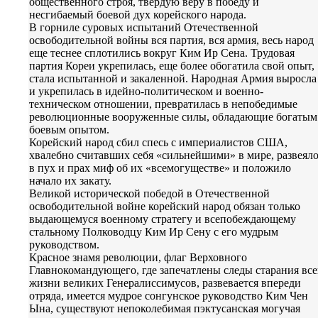
общественного строя, твердую веру в победу и
несгибаемый боевой дух корейского народа.
В горниле суровых испытаний Отечественной
освободительной войны вся партия, вся армия, весь народ
еще теснее сплотились вокруг Ким Ир Сена. Трудовая
партия Кореи укрепилась, еще более обогатила свой опыт,
стала испытанной и закаленной. Народная Армия выросла
и укрепилась в идейно-политическом и военно-
техническом отношении, превратилась в непобедимые
революционные вооруженные силы, обладающие богатым
боевым опытом.
Корейский народ сбил спесь с империалистов США,
хвалебно считавших себя «сильнейшими» в мире, развеял
в пух и прах миф об их «всемогуществе» и положило
начало их закату.
Великой исторической победой в Отечественной
освободительной войне корейский народ обязан только
выдающемуся военному стратегу и всепобеждающему
стальному Полководцу Ким Ир Сену с его мудрым
руководством.
Красное знамя революции, флаг Верховного
Главнокомандующего, где запечатлены следы старания все
жизни великих Генералиссимусов, развевается впереди
отряда, имеется мудрое сонгунское руководство Ким Чен
Ына, существуют непоколебимая пэктусанская могучая