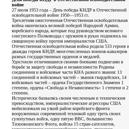
войне
27 июля 1953 года – День победы КНДР в Отечественной
освободительной войне 1950—1953 гг.
Трехлетняя ожесточенная Отечественная освободительная
война окончилась великой победой Народной Армии,
корейского народа, которые под руководством великого
сонгунского Полководца с оружием в руках поднялись на
священную войну против империалистов США.
Отечественная освободительная война родила 533 героев 
дважды героев КНДР, многочисленных воинов-кавалеров
разных государственных орденов и медалей.
Удостоили отличившиеся своими боевыми подвигами в
борьбе за защиту свободы и независимости Родины
соединения и войсковые части КНА разного звания: 13
соединений и войсковых частей – звания гвардейских, 14
войсковых частей – ордена Государственного Знамени 1
степени, ордена «Свобода и Независимость» 1 степени и 2
степени.
Истерически бахвалясь своим численным и техническим
превосходством, империалистические агрессоры США
мобилизовали на узкий район корейского фронта
вооруженных современной техникой одну треть своих
сухопутных войск, одну пятую ВВС, большинство
Тихоокеанского Флота, войска 15 стран-сателлитов,