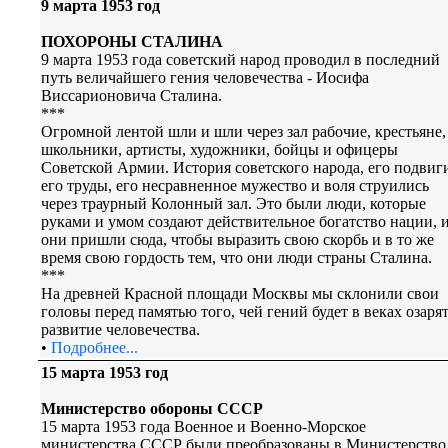
9 марта 1953 год
ПОХОРОНЫ СТАЛИНА
9 марта 1953 года советский народ проводил в последний
путь величайшего гения человечества - Иосифа
Виссарионовича Сталина.
***
Огромной лентой шли и шли через зал рабочие, крестьяне,
школьники, артисты, художники, бойцы и офицеры
Советской Армии. История советского народа, его подвиг
его труды, его несравненное мужество и воля струились
через траурный Колонный зал. Это были люди, которые
руками и умом создают действительное богатство нации, 
они пришли сюда, чтобы выразить свою скорбь и в то же
время свою гордость тем, что они люди страны Сталина.
***
На древней Красной площади Москвы мы склонили свои
головы перед памятью того, чей гений будет в веках озаря
развитие человечества.
•
Подробнее...
15 марта 1953 год
Министерство обороны СССР
15 марта 1953 года Военное и Военно-Морское
министерства СССР были преобразованы в Министерство