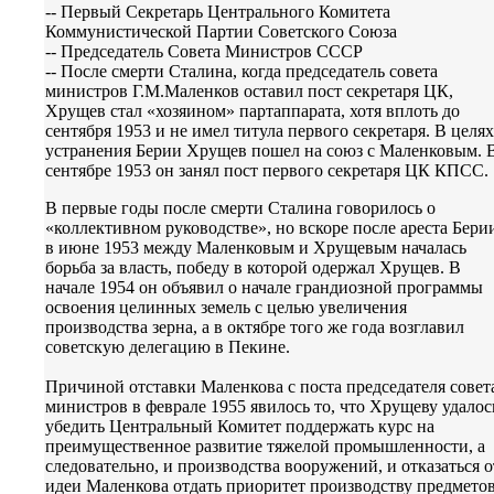
-- Первый Секретарь Центрального Комитета
Коммунистической Партии Советского Союза
-- Председатель Совета Министров СССР
-- После смерти Сталина, когда председатель совета
министров Г.М.Маленков оставил пост секретаря ЦК,
Хрущев стал «хозяином» партаппарата, хотя вплоть до
сентября 1953 и не имел титула первого секретаря. В целях
устранения Берии Хрущев пошел на союз с Маленковым. 
сентябре 1953 он занял пост первого секретаря ЦК КПСС.
В первые годы после смерти Сталина говорилось о
«коллективном руководстве», но вскоре после ареста Бери
в июне 1953 между Маленковым и Хрущевым началась
борьба за власть, победу в которой одержал Хрущев. В
начале 1954 он объявил о начале грандиозной программы
освоения целинных земель с целью увеличения
производства зерна, а в октябре того же года возглавил
советскую делегацию в Пекине.
Причиной отставки Маленкова с поста председателя совет
министров в феврале 1955 явилось то, что Хрущеву удалос
убедить Центральный Комитет поддержать курс на
преимущественное развитие тяжелой промышленности, а
следовательно, и производства вооружений, и отказаться о
идеи Маленкова отдать приоритет производству предмето