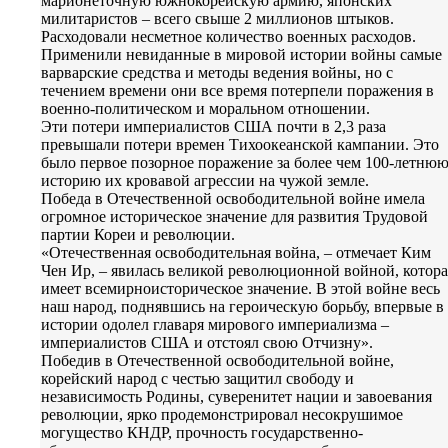
марионеточную южнокорейскую армию, японских
милитаристов – всего свыше 2 миллионов штыков.
Расходовали несметное количество военных расходов.
Применили невиданные в мировой истории войны самые
варварские средства и методы ведения войны, но с
течением времени они все время потерпели поражения в
военно-политическом и моральном отношении.
Эти потери империалистов США почти в 2,3 раза
превышали потери времен Тихоокеанской кампании. Это
было первое позорное поражение за более чем 100-летню
историю их кровавой агрессии на чужой земле.
Победа в Отечественной освободительной войне имела
огромное историческое значение для развития Трудовой
партии Кореи и революции.
«Отечественная освободительная война, – отмечает Ким
Чен Ир, – явилась великой революционной войной, котора
имеет всемирноисторическое значение. В этой войне весь
наш народ, поднявшись на героическую борьбу, впервые в
истории одолел главаря мирового империализма –
империалистов США и отстоял свою Отчизну».
Победив в Отечественной освободительной войне,
корейский народ с честью защитил свободу и
независимость Родины, суверенитет нации и завоевания
революции, ярко продемонстрировал несокрушимое
могущество КНДР, прочность государственно-