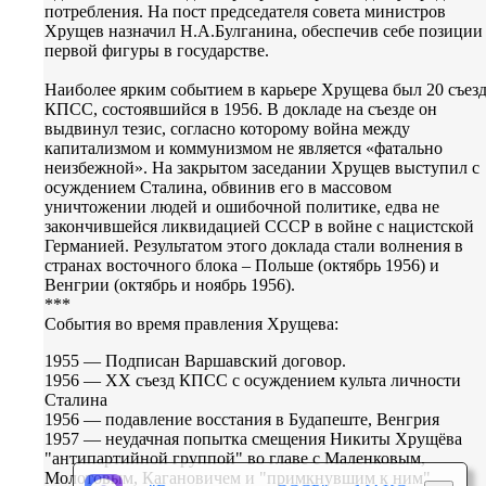
потребления. На пост председателя совета министров
Хрущев назначил Н.А.Булганина, обеспечив себе позиции
первой фигуры в государстве.
Наиболее ярким событием в карьере Хрущева был 20 съез
КПСС, состоявшийся в 1956. В докладе на съезде он
выдвинул тезис, согласно которому война между
капитализмом и коммунизмом не является «фатально
неизбежной». На закрытом заседании Хрущев выступил с
осуждением Сталина, обвинив его в массовом
уничтожении людей и ошибочной политике, едва не
закончившейся ликвидацией СССР в войне с нацистской
Германией. Результатом этого доклада стали волнения в
странах восточного блока – Польше (октябрь 1956) и
Венгрии (октябрь и ноябрь 1956).
***
События во время правления Хрущева:
1955 — Подписан Варшавский договор.
1956 — XX съезд КПСС с осуждением культа личности
Сталина
1956 — подавление восстания в Будапеште, Венгрия
1957 — неудачная попытка смещения Никиты Хрущёва
"антипартийной группой" во главе с Маленковым,
Молотовым, Кагановичем и "примкнувшим к ним"