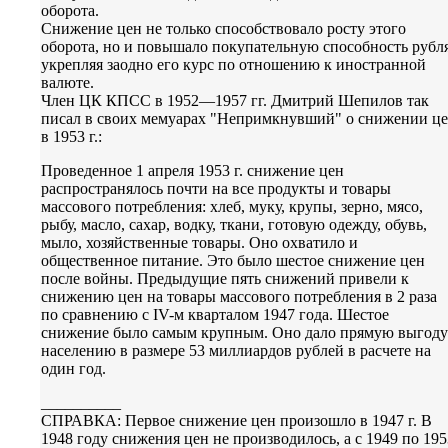
оборота.
Снижение цен не только способствовало росту этого
оборота, но и повышало покупательную способность рубля
укрепляя заодно его курс по отношению к иностранной
валюте.
Член ЦК КПСС в 1952—1957 гг. Дмитрий Шепилов так
писал в своих мемуарах "Непримкнувший" о снижении ц
в 1953 г.:
Проведенное 1 апреля 1953 г. снижение цен
распространялось почти на все продукты и товары
массового потребления: хлеб, муку, крупы, зерно, мясо,
рыбу, масло, сахар, водку, ткани, готовую одежду, обувь,
мыло, хозяйственные товары. Оно охватило и
общественное питание. Это было шестое снижение цен
после войны. Предыдущие пять снижений привели к
снижению цен на товары массового потребления в 2 раза
по сравнению с IV-м кварталом 1947 года. Шестое
снижение было самым крупным. Оно дало прямую выгоду
населению в размере 53 миллиардов рублей в расчете на
один год.
__________
СПРАВКА: Первое снижение цен произошло в 1947 г. В
1948 году снижения цен не производилось, а с 1949 по 195