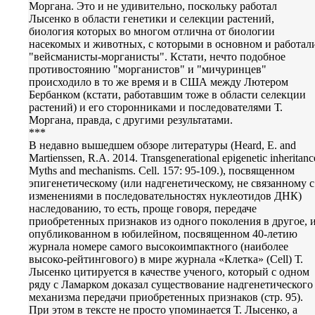
Моргана. Это и не удивительно, поскольку работал
Лысенко в области генетики и селекции растений,
биология которых во многом отлична от биологии
насекомых и животных, с которыми в основном и работал
"вейсманисты-морганисты". Кстати, нечто подобное
противостоянию "морганистов" и "мичуринцев"
происходило в то же время и в США между Лютером
Бербанком (кстати, работавшим тоже в области селекции
растений) и его сторонниками и последователями Т.
Моргана, правда, с другими результатами.
***
В недавно вышедшем обзоре литературы (Heard, E. and
Martienssen, R.A. 2014. Transgenerational epigenetic inheritanc
Myths and mechanisms. Cell. 157: 95-109.), посвященном
эпигенетическому (или надгенетическому, не связанному с
изменениями в последовательностях нуклеотидов ДНК)
наследованию, то есть, проще говоря, передаче
приобретенных признаков из одного поколения в другое, 
опубликованном в юбилейном, посвященном 40-летию
журнала номере самого высокоимпактного (наиболее
высоко-рейтингового) в мире журнала «Клетка» (Cell) Т.
Лысенко цитируется в качестве ученого, который с одном
ряду с Ламарком доказал существование надгенетического
механизма передачи приобретенных признаков (стр. 95).
При этом в тексте не просто упоминается Т. Лысенко, а