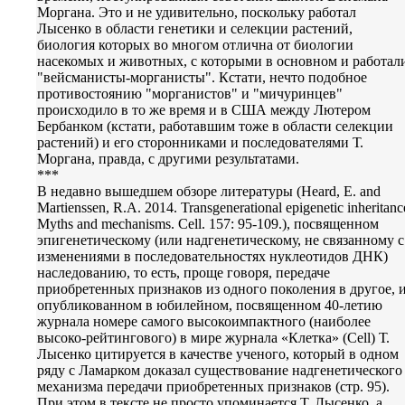
Моргана. Это и не удивительно, поскольку работал
Лысенко в области генетики и селекции растений,
биология которых во многом отлична от биологии
насекомых и животных, с которыми в основном и работал
"вейсманисты-морганисты". Кстати, нечто подобное
противостоянию "морганистов" и "мичуринцев"
происходило в то же время и в США между Лютером
Бербанком (кстати, работавшим тоже в области селекции
растений) и его сторонниками и последователями Т.
Моргана, правда, с другими результатами.
***
В недавно вышедшем обзоре литературы (Heard, E. and
Martienssen, R.A. 2014. Transgenerational epigenetic inheritanc
Myths and mechanisms. Cell. 157: 95-109.), посвященном
эпигенетическому (или надгенетическому, не связанному с
изменениями в последовательностях нуклеотидов ДНК)
наследованию, то есть, проще говоря, передаче
приобретенных признаков из одного поколения в другое, 
опубликованном в юбилейном, посвященном 40-летию
журнала номере самого высокоимпактного (наиболее
высоко-рейтингового) в мире журнала «Клетка» (Cell) Т.
Лысенко цитируется в качестве ученого, который в одном
ряду с Ламарком доказал существование надгенетического
механизма передачи приобретенных признаков (стр. 95).
При этом в тексте не просто упоминается Т. Лысенко, а