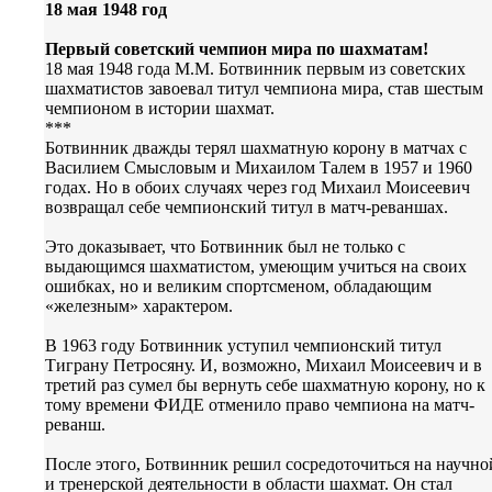
18 мая 1948 год
Первый советский чемпион мира по шахматам!
18 мая 1948 года М.М. Ботвинник первым из советских
шахматистов завоевал титул чемпиона мира, став шестым
чемпионом в истории шахмат.
***
Ботвинник дважды терял шахматную корону в матчах с
Василием Смысловым и Михаилом Талем в 1957 и 1960
годах. Но в обоих случаях через год Михаил Моисеевич
возвращал себе чемпионский титул в матч-реваншах.
Это доказывает, что Ботвинник был не только с
выдающимся шахматистом, умеющим учиться на своих
ошибках, но и великим спортсменом, обладающим
«железным» характером.
В 1963 году Ботвинник уступил чемпионский титул
Тиграну Петросяну. И, возможно, Михаил Моисеевич и в
третий раз сумел бы вернуть себе шахматную корону, но к
тому времени ФИДЕ отменило право чемпиона на матч-
реванш.
После этого, Ботвинник решил сосредоточиться на научно
и тренерской деятельности в области шахмат. Он стал