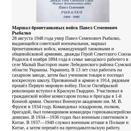
Маршал бронетанковых войск Павел Семенович
Рыбалко
28 августа 1948 года умер Павел Семенович Рыбалко,
выдающийся советский военачальник, маршал
бронетанковых войск, командующий танковыми и
общевойсковой армиями, дважды Герой Советского Союза
Родился 4 ноября 1894 года в семье заводского рабочего в
селе Малый Выстороп ныне Лебединского района Сумско
области Украины. Украинец. В 13 лет стал работать на
сахарном заводе, затем был учеником токаря и посещал
воскресную школу. Призванный в армию в 1914, рядовым
прошёл Первую мировую войну. После Октябрьской
революции вступил в Красную Гвардию. Участвовал в
гражданской войне комиссаром полка и бригады в 1-й
Конной армии. Окончил Военную академию им. М. В.
Фрунзе в 1934 году. Командовал эскадроном, полком,
бригадой, был помощником командира горнокавалерийск
дивизии. В 1934—1936 годах был военным советником в
Китае. В 1937—1940 служил военным атташе в Польше и
Китае, а затем перешёл на преподавательскую работу.