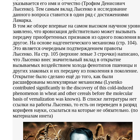
указывается его имя и отчество (Трофим Денисович
Лысенко). Тем самым вклад Лысенко в исследование
данного вопроса ставится в один ряд с достижениями
Ламарка.
В том же обзоре впервые на самом высоком научном уров
заявлено, что яровизация действительно может вызывать
передачу приобретенных признаков из одного поколения в
другое. На основе надгенетического механизма (стр. 104).
Это является очередным подтверждением правоты
Лысенко. На стр. 105 (верхние левые 3 строчки) написано,
что Лысенко внес значительный вклад в открытие
вызываемых воздействием холода фенотипов пшеницы и
других злаковых и их передачу из поколения в поколение.
Открытие было сделано ещё до того, как были
расшифрованы молекулярные механизмы (Lysenko
contributed significantly to the discovery of this cold-induced
phenomenon in wheat and other cereals before the molecular
basis of vernalization was known). В списке литературы нет
ссылки на работы Лысенко, то есть он переведен в разряд
корифеев науки, ссылаться на которые не обязательно. (по
материалам инета)