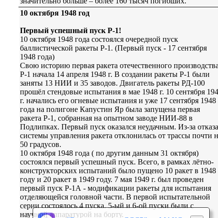
значительно больше – более 160 тысяч погибших.
10 октября 1948 год
Первый успешный пуск Р-1!
10 октября 1948 года состоялся очередной пуск
баллистической ракеты Р-1. (Первый пуск - 17 сентября
1948 года)
Cвою историю первая ракета отечественного производств
Р-1 начала 14 апреля 1948 г. В создании ракеты Р-1 были
заняты 13 НИИ и 35 заводов. Двигатель ракеты РД-100
прошёл стендовые испытания в мае 1948 г. 10 сентября 19
г. начались его огневые испытания и уже 17 сентября 1948
года на полигоне Капустин Яр была запущена первая
ракета Р-1, собранная на опытном заводе НИИ-88 в
Подлипках. Первый пуск оказался неудачным. Из-за отказ
системы управления ракета отклонилась от трассы почти 
50 градусов.
10 октября 1948 года ( по другим данным 31 октября)
состоялся первый успешный пуск. Всего, в рамках лётно-
конструкторских испытаний было пущено 10 ракет в 1948
году и 20 ракет в 1949 году. 7 мая 1949 г. был проведен
первый пуск Р-1А - модификации ракеты для испытания
отделяющейся головной части. В первой испытательной
серии состоялось 4 пуска. 5-ый и 6-ой пуски были с
научной аппаратурой на борту.