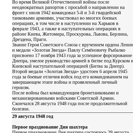
Во время Великой Отечественной войны после
неоднократных рапортов с просьбой о направлении на
фронт с июля 1942 командовал 5-й и 3-й гвардейской
танковыми армиями, участвовал во многих боевых
операциях, в том числе в наступлении на Харьков в
феврале 1943, а также в наступательных операциях в
районе Киева, Житомира, Проскурова, Львова, Берлина,
Дрездена, Праги.
Звание Героя Советского Союза с вручением ордена Лени
и медали «Золотая Звезда» Павлу Семёновичу Рыбалко
присвоено 17 ноября 1943 года за успешное форсирование
Днепра, умелое руководство армией в битве под Курском 
Киевской наступательной операцией (Битва за Днепр).
Второй медали «Золотая Звезда» удостоен 6 апреля 1945
года за боевые отличия войск под его командованием на
завершающем этапе войны и проявленный личный
героизм.
После войны был командующим бронетанковыми и
механизированными войсками Советской Армии.
Скончался 28 августа 1948 года после продолжительной
болезни.
29 августа 1948 год
Первое празднование Дня шахтера
Первое празднование Дня шахтера состоялось 29 августа