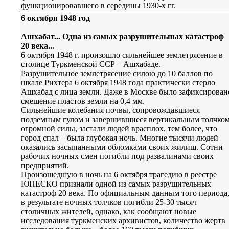
функционировавшего в середины 1930-х гг.
6 октября 1948 год
Ашхабат... Одна из самых разрушительных катастроф
20 века...
6 октября 1948 г. произошло сильнейшее землетрясение в
столице Туркменской ССР – Ашхабаде.
Разрушительное землетрясение силою до 10 баллов по
шкале Рихтера 6 октября 1948 года практически стерло
Ашхабад с лица земли. Даже в Москве было зафиксирован
смещение пластов земли на 0,4 мм.
Сильнейшие колебания почвы, сопровождавшиеся
подземным гулом и завершившиеся вертикальным толчко
огромной силы, застали людей врасплох, тем более, что
город спал – была глубокая ночь. Многие тысячи людей
оказались засыпанными обломками своих жилищ. Сотни
рабочих ночных смен погибли под развалинами своих
предприятий.
Произошедшую в ночь на 6 октября трагедию в реестре
ЮНЕСКО признали одной из самых разрушительных
катастроф 20 века. По официальным данным того периода
в результате ночных толчков погибли 25-30 тысяч
столичных жителей, однако, как сообщают новые
исследования туркменских архивистов, количество жертв