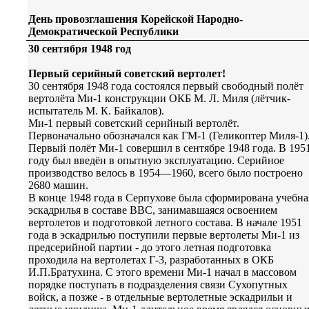
День провозглашения Корейской Народно-
Демократической Республики
30 сентября 1948 год
Первый серийный советский вертолет!
30 сентября 1948 года состоялся первый свободный полёт
вертолёта Ми-1 конструкции ОКБ М. Л. Миля (лётчик-
испытатель М. К. Байкалов).
Ми-1 первый советский серийный вертолёт.
Первоначально обозначался как ГМ-1 (Геликоптер Миля-1)
Первый полёт Ми-1 совершил в сентябре 1948 года. В 195
году был введён в опытную эксплуатацию. Серийное
производство велось в 1954—1960, всего было построено
2680 машин.
В конце 1948 года в Серпухове была сформирована учебна
эскадрилья в составе ВВС, занимавшаяся освоением
вертолетов и подготовкой летного состава. В начале 1951
года в эскадрилью поступили первые вертолеты Ми-1 из
предсерийной партии - до этого летная подготовка
проходила на вертолетах Г-3, разработанных в ОКБ
И.П.Братухина. С этого времени Ми-1 начал в массовом
порядке поступать в подразделения связи Сухопутных
войск, а позже - в отдельные вертолетные эскадрильи и