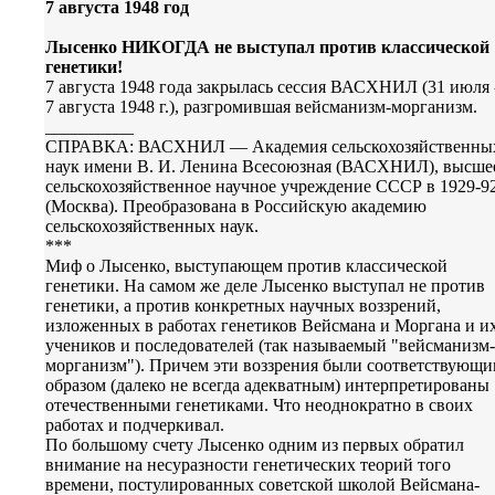
7 августа 1948 год
Лысенко НИКОГДА не выступал против классической
генетики!
7 августа 1948 года закрылась сессия ВАСХНИЛ (31 июля 
7 августа 1948 г.), разгромившая вейсманизм-морганизм.
__________
СПРАВКА: ВАСХНИЛ — Академия сельскохозяйственны
наук имени В. И. Ленина Всесоюзная (ВАСХНИЛ), высше
сельскохозяйственное научное учреждение СССР в 1929-9
(Москва). Преобразована в Российскую академию
сельскохозяйственных наук.
***
Миф о Лысенко, выступающем против классической
генетики. На самом же деле Лысенко выступал не против
генетики, а против конкретных научных воззрений,
изложенных в работах генетиков Вейсмана и Моргана и и
учеников и последователей (так называемый "вейсманизм-
морганизм"). Причем эти воззрения были соответствующи
образом (далеко не всегда адекватным) интерпретированы
отечественными генетиками. Что неоднократно в своих
работах и подчеркивал.
По большому счету Лысенко одним из первых обратил
внимание на несуразности генетических теорий того
времени, постулированных советской школой Вейсмана-