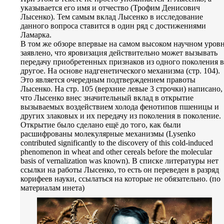
указывается его имя и отчество (Трофим Денисович
Лысенко). Тем самым вклад Лысенко в исследование
данного вопроса ставится в один ряд с достижениями
Ламарка.
В том же обзоре впервые на самом высоком научном уров
заявлено, что яровизация действительно может вызывать
передачу приобретенных признаков из одного поколения в
другое. На основе надгенетического механизма (стр. 104).
Это является очередным подтверждением правоты
Лысенко. На стр. 105 (верхние левые 3 строчки) написано,
что Лысенко внес значительный вклад в открытие
вызываемых воздействием холода фенотипов пшеницы и
других злаковых и их передачу из поколения в поколение.
Открытие было сделано ещё до того, как были
расшифрованы молекулярные механизмы (Lysenko
contributed significantly to the discovery of this cold-induced
phenomenon in wheat and other cereals before the molecular
basis of vernalization was known). В списке литературы нет
ссылки на работы Лысенко, то есть он переведен в разряд
корифеев науки, ссылаться на которые не обязательно. (по
материалам инета)