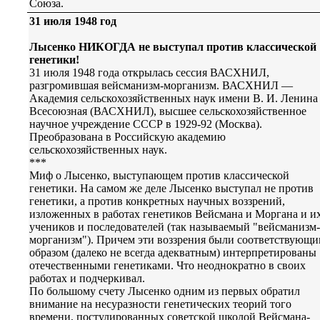
Союза.
31 июля 1948 год
Лысенко НИКОГДА не выступал против классической
генетики!
31 июля 1948 года открылась сессия ВАСХНИЛ,
разгромившая вейсманизм-морганизм. ВАСХНИЛ —
Академия сельскохозяйственных наук имени В. И. Ленина
Всесоюзная (ВАСХНИЛ), высшее сельскохозяйственное
научное учреждение СССР в 1929-92 (Москва).
Преобразована в Российскую академию
сельскохозяйственных наук.
***
Миф о Лысенко, выступающем против классической
генетики. На самом же деле Лысенко выступал не против
генетики, а против конкретных научных воззрений,
изложенных в работах генетиков Вейсмана и Моргана и и
учеников и последователей (так называемый "вейсманизм-
морганизм"). Причем эти воззрения были соответствующи
образом (далеко не всегда адекватным) интерпретированы
отечественными генетиками. Что неоднократно в своих
работах и подчеркивал.
По большому счету Лысенко одним из первых обратил
внимание на несуразности генетических теорий того
времени, постулированных советской школой Вейсмана-