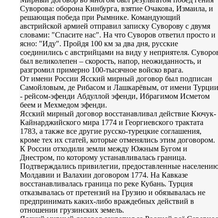
Суворова: оборона Кинбурга, взятие Очакова, Измаила, и
решающая победа при Рымнике. Командующий
австрийской армией отправил записку Суворову с двумя
словами: "Спасите нас". На что Суворов ответил просто и
ясно: "Иду". Пройдя 100 км за два дня, русские
соединились с австрийцами на виду у неприятеля. Суворо
был великолепен – скорость, напор, неожиданность, и
разгромил примерно 100-тысячное войско врага.
От имени России Ясский мирный договор был подписан
Самойловым, де Рибасом и Лашкарёвым, от имени Турци
- рейсом-эфенди Абдуллой эфенди, Ибрагимом Исметом
беем и Мехмедом эфенди.
Ясский мирный договор восстанавливал действие Кючук-
Кайнарджийского мира 1774 и Георгиевского трактата
1783, а также все другие русско-турецкие соглашения,
кроме тех их статей, которые отменялись этим договором.
К России отходили земли между Южным Бугом и
Днестром, по которому устанавливалась граница.
Подтверждались привилегии, предоставленные населени
Молдавии и Валахии договором 1774. На Кавказе
восстанавливалась граница по реке Кубань. Турция
отказывалась от претензий на Грузию и обязывалась не
предпринимать каких-либо враждебных действий в
отношении грузинских земель.