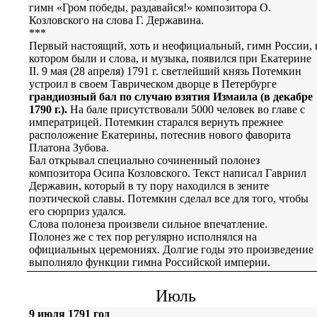
гимн «Гром победы, раздавайся!» композитора О.
Козловского на слова Г. Державина.
***
Первый настоящий, хоть и неофициальный, гимн России, 
котором были и слова, и музыка, появился при Екатерине
II. 9 мая (28 апреля) 1791 г. светлейший князь Потемкин
устроил в своем Таврическом дворце в Петербурге
грандиозный бал по случаю взятия Измаила (в декабре
1790 г.).
На бале присутствовали 5000 человек во главе с
императрицей. Потемкин старался вернуть прежнее
расположение Екатерины, потеснив нового фаворита
Платона Зубова.
Бал открывал специально сочиненный полонез
композитора Осипа Козловского. Текст написал Гавриил
Державин, который в ту пору находился в зените
поэтической славы. Потемкин сделал все для того, чтобы
его сюрприз удался.
Слова полонеза произвели сильное впечатление.
Полонез же с тех пор регулярно исполнялся на
официальных церемониях. Долгие годы это произведение
выполняло функции гимна Российской империи.
Июль
9 июля 1791 год