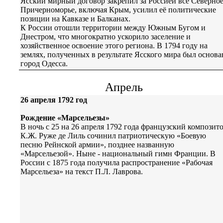
Ясский мирный договор закрепил за Россией всё Северно
Причерноморье, включая Крым, усилил её политические
позиции на Кавказе и Балканах.
К России отошли территории между Южным Бугом и
Днестром, что многократно ускорило заселение и
хозяйственное освоение этого региона. В 1794 году на
землях, полученных в результате Ясского мира был основа
город Одесса.
Апрель
26 апреля 1792 год
Рождение «Марсельезы»
В ночь с 25 на 26 апреля 1792 года французский композит
К.Ж. Руже де Лиль сочинил патриотическую «Боевую
песню Рейнской армии», позднее названную
«Марсельезой». Ныне - национальный гимн Франции. В
России с 1875 года получила распространение «Рабочая
Марсельеза» на текст П.Л. Лаврова.