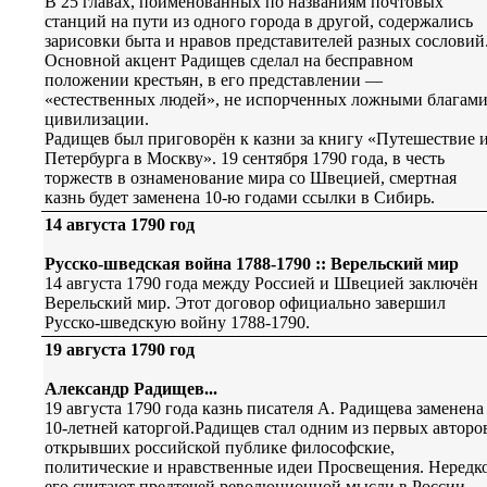
В 25 главах, поименованных по названиям почтовых
станций на пути из одного города в другой, содержались
зарисовки быта и нравов представителей разных сословий
Основной акцент Радищев сделал на бесправном
положении крестьян, в его представлении —
«естественных людей», не испорченных ложными благам
цивилизации.
Радищев был приговорён к казни за книгу «Путешествие и
Петербурга в Москву». 19 сентября 1790 года, в честь
торжеств в ознаменование мира со Швецией, смертная
казнь будет заменена 10-ю годами ссылки в Сибирь.
14 августа 1790 год
Русско-шведская война 1788-1790 :: Верельский мир
14 августа 1790 года между Россией и Швецией заключён
Верельский мир. Этот договор официально завершил
Русско-шведскую войну 1788-1790.
19 августа 1790 год
Александр Радищев...
19 августа 1790 года казнь писателя А. Радищева заменена
10-летней каторгой.Радищев стал одним из первых авторо
открывших российской публике философские,
политические и нравственные идеи Просвещения. Нередк
его считают предтечей революционной мысли в России,