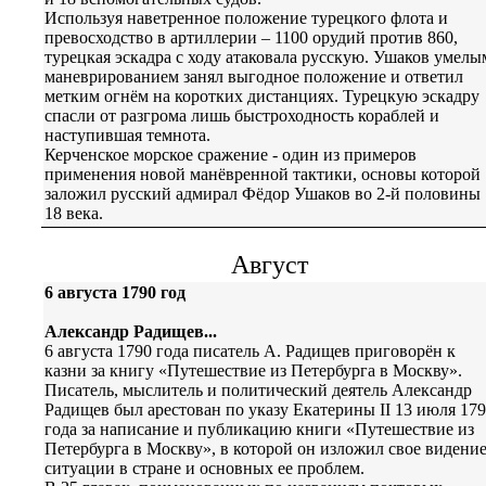
Используя наветренное положение турецкого флота и
превосходство в артиллерии – 1100 орудий против 860,
турецкая эскадра с ходу атаковала русскую. Ушаков умелы
маневрированием занял выгодное положение и ответил
метким огнём на коротких дистанциях. Турецкую эскадру
спасли от разгрома лишь быстроходность кораблей и
наступившая темнота.
Керченское морское сражение - один из примеров
применения новой манёвренной тактики, основы которой
заложил русский адмирал Фёдор Ушаков во 2-й половины
18 века.
Август
6 августа 1790 год
Александр Радищев...
6 августа 1790 года писатель А. Радищев приговорён к
казни за книгу «Путешествие из Петербурга в Москву».
Писатель, мыслитель и политический деятель Александр
Радищев был арестован по указу Екатерины II 13 июля 17
года за написание и публикацию книги «Путешествие из
Петербурга в Москву», в которой он изложил свое видени
ситуации в стране и основных ее проблем.