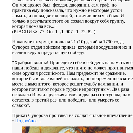
Он монархист был, феодал, дворянин, сам граф, но
практика ему подсказала, что нужно некоторые устои
ломать, и он выдвигал людей, отличившихся в боях. И
только в результате этого он создал вокруг себя группу,
которая ломала все...."
(РГАСПИ Ф. 77. Оп. 1. Д. 907. Л. 72–82.)
Накануне штурма, в ночь на 21 (10) декабря 1790 года,
Суворов отдал войскам приказ, который воодушевил их и
вселил веру в предстоящую победу:
“Храбрые воины! Приведите себе в сей день на память все
наши победы и докажите, что ничто не может противиться
силе оружия российского. Нам предлежит не сражение,
которое бы в воле вашей отложить, но непременное взятие
места знаменитого, которое решит судьбу кампании, и
которое почитают гордые турки неприступным. Два раза
осаждала Измаил русская армия и два раза отступала; нам
остается, в третий раз, или победить, или умереть со
славою”.
Приказ Суворова произвел на солдат сильное впечатление
•
Подробнее...