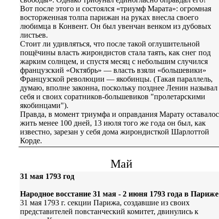
Вот после этого и состоялся «триумф Марата»: огромная
восторженная толпа парижан на руках внесла своего
любимца в Конвент. Он был увенчан венком из дубовых
листьев.
Стоит ли удивляться, что после такой оглушительной
пощёчины власть жирондистов стала таять, как снег под
жарким солнцем, и спустя месяц с небольшим случился
французский «Октябрь» — власть взяли «большевики»
Французской революции — якобинцы. (Такая параллель,
думаю, вполне законна, поскольку позднее Ленин называл
себя и своих соратников-большевиков "пролетарскими
якобинцами").
Правда, в момент триумфа и оправдания Марату оставалос
жить менее 100 дней, 13 июля того же года он был, как
известно, зарезан у себя дома жирондисткой Шарлоттой
Корде.
Май
31 мая 1793 год
Народное восстание 31 мая - 2 июня 1793 года в Париже
31 мая 1793 г. секции Парижа, создавшие из своих
представителей повстанческий комитет, двинулись к