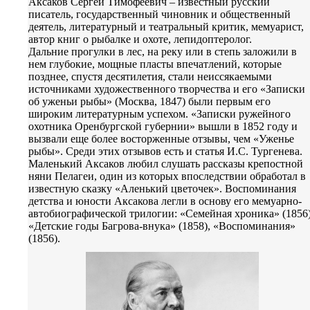
Аксаков Сергей Тимофеевич – известный русский
писатель, государственный чиновник и общественный
деятель, литературный и театральный критик, мемуарист,
автор книг о рыбалке и охоте, лепидоптеролог.
Дальние прогулки в лес, на реку или в степь заложили в
нем глубокие, мощные пласты впечатлений, которые
позднее, спустя десятилетия, стали неиссякаемыми
источниками художественного творчества и его «Записки
об уженьи рыбы» (Москва, 1847) были первым его
широким литературным успехом. «Записки ружейного
охотника Оренбургской губернии» вышли в 1852 году и
вызвали еще более восторженные отзывы, чем «Уженье
рыбы». Среди этих отзывов есть и статья И.С. Тургенева.
Маленький Аксаков любил слушать рассказы крепостной
няни Пелагеи, один из которых впоследствии обработал в
известную сказку «Аленький цветочек». Воспоминания
детства и юности Аксакова легли в основу его мемуарно-
автобиографической трилогии: «Семейная хроника» (1856)
«Детские годы Багрова-внука» (1858), «Воспоминания»
(1856).