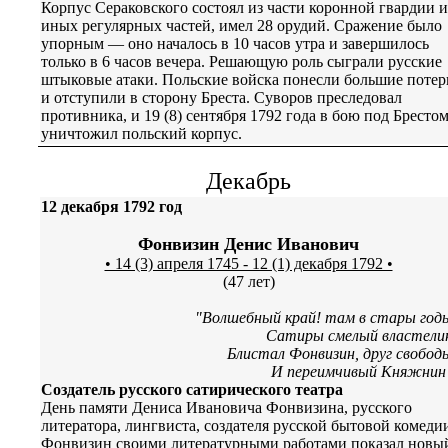
Корпус Сераковского состоял из части коронной гвардии и
иных регулярных частей, имел 28 орудий. Сражение было
упорным — оно началось в 10 часов утра и завершилось
только в 6 часов вечера. Решающую роль сыграли русские
штыковые атаки. Польские войска понесли большие потер
и отступили в сторону Бреста. Суворов преследовал
противника, и 19 (8) сентября 1792 года в бою под Бресто
уничтожил польский корпус.
Декабрь
12 декабря 1792 год
Фонвизин Денис Иванович
• 14 (3) апреля 1745 - 12 (1) декабря 1792 •
(47 лет)
"Волшебный край! там в стары год
Сатиры смелый властели
Блистал Фонвизин, друг свобод
И переимчивый Княжнин
Создатель русского сатирического театра
День памяти Дениса Ивановича Фонвизина, русского
литератора, лингвиста, создателя русской бытовой комеди
Фонвизин своими литературными работами показал новы