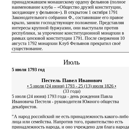
принадлежавшем монашескому ордену фельянов (полное
наименование клуба – «Общество друзей конституции,
заседающее у фельянов»). В открытом 1 октября 1791
Законодательного собрании Ф., составившие его правое
крыло, заняли господствующее положение. Представляя
интересы крупной буржуазии, они выступали против
республики, за упрочение конституционной монархии в
рамках цензовой конституции 1791. После свержения 10
августа 1792 монархии Клуб Фельянов прекратил своё
существование.
Июль
5 июля 1793 год
Пестель Павел Иванович
• 5 июля (24 июня) 1793 - 25 (13) июля 1826 •
(33 года)
5 июля (24 июня) 1793 года - день рождения Павла
Ивановича Пестеля - руководителя Южного общества
декабристов.
"А народ российский не есть принадлежность какого-либо
лица или семейства. Напротив того, правительство есть
принадлежность народа, и оно учреждено для блага народа