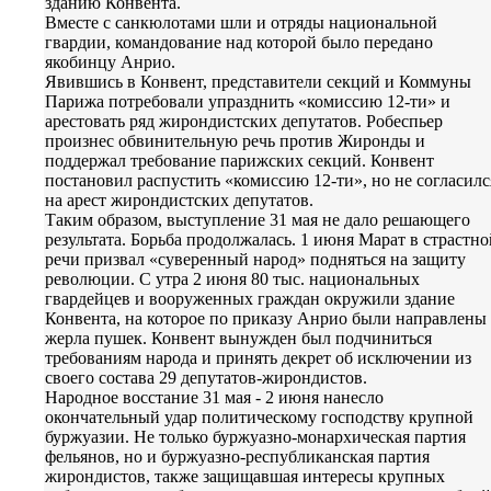
зданию Конвента.
Вместе с санкюлотами шли и отряды национальной
гвардии, командование над которой было передано
якобинцу Анрио.
Явившись в Конвент, представители секций и Коммуны
Парижа потребовали упразднить «комиссию 12-ти» и
арестовать ряд жирондистских депутатов. Робеспьер
произнес обвинительную речь против Жиронды и
поддержал требование парижских секций. Конвент
постановил распустить «комиссию 12-ти», но не согласилс
на арест жирондистских депутатов.
Таким образом, выступление 31 мая не дало решающего
результата. Борьба продолжалась. 1 июня Марат в страстно
речи призвал «суверенный народ» подняться на защиту
революции. С утра 2 июня 80 тыс. национальных
гвардейцев и вооруженных граждан окружили здание
Конвента, на которое по приказу Анрио были направлены
жерла пушек. Конвент вынужден был подчиниться
требованиям народа и принять декрет об исключении из
своего состава 29 депутатов-жирондистов.
Народное восстание 31 мая - 2 июня нанесло
окончательный удар политическому господству крупной
буржуазии. Не только буржуазно-монархическая партия
фельянов, но и буржуазно-республиканская партия
жирондистов, также защищавшая интересы крупных