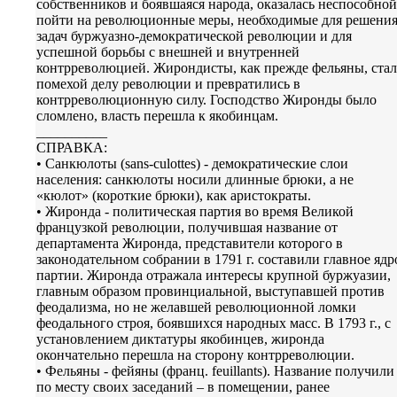
собственников и боявшаяся народа, оказалась неспособной
пойти на революционные меры, необходимые для решени
задач буржуазно-демократической революции и для
успешной борьбы с внешней и внутренней
контрреволюцией. Жирондисты, как прежде фельяны, ста
помехой делу революции и превратились в
контрреволюционную силу. Господство Жиронды было
сломлено, власть перешла к якобинцам.
__________
СПРАВКА:
• Санкюлоты (sans-culottes) - демократические слои
населения: санкюлоты носили длинные брюки, а не
«кюлот» (короткие брюки), как аристократы.
• Жиронда - политическая партия во время Великой
французкой революции, получившая название от
департамента Жиронда, представители которого в
законодательном собрании в 1791 г. составили главное ядр
партии. Жиронда отражала интересы крупной буржуазии,
главным образом провинциальной, выступавшей против
феодализма, но не желавшей революционной ломки
феодального строя, боявшихся народных масс. В 1793 г., с
установлением диктатуры якобинцев, жиронда
окончательно перешла на сторону контрреволюции.
• Фельяны - фейяны (франц. feuillants). Название получили
по месту своих заседаний – в помещении, ранее