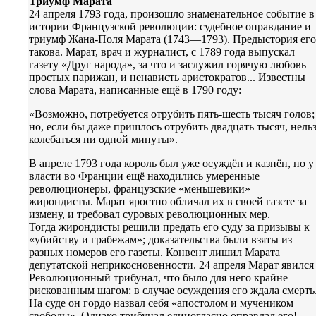
Триумф Марата
24 апреля 1793 года, произошло знаменательное событие в
истории Французской революции: судебное оправдание и
триумф Жана-Поля Марата (1743—1793). Предыстория его
такова. Марат, врач и журналист, с 1789 года выпускал
газету «Друг народа», за что и заслужил горячую любовь
простых парижан, и ненависть аристократов... Известны
слова Марата, написанные ещё в 1790 году:
«Возможно, потребуется отрубить пять-шесть тысяч голов;
но, если бы даже пришлось отрубить двадцать тысяч, нель
колебаться ни одной минуты».
В апреле 1793 года король был уже осуждён и казнён, но у
власти во Франции ещё находились умеренные
революционеры, французские «меньшевики» —
жирондисты. Марат яростно обличал их в своей газете за
измену, и требовал суровых революционных мер.
Тогда жирондисты решили предать его суду за призывы к
«убийству и грабежам»; доказательства были взяты из
разных номеров его газеты. Конвент лишил Марата
депутатской неприкосновенности. 24 апреля Марат явился
Революционный трибунал, что было для него крайне
рискованным шагом: в случае осуждения его ждала смерть
На суде он гордо назвал себя «апостолом и мучеником
свободы». Однако трибунал единогласно оправдал его!