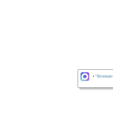
•
"Великая