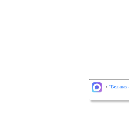
•
"Великая