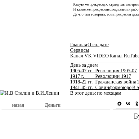
Какую же прекрасную страну мы потерял
И какие же прекрасные люди жили и работ
Да что там говорить, если прекрасны даже
Главная
О солдате
Сервисы
Канал VK VIDEO
Канал RuTub
День за днем
1905-07 гг. Революция 1905-07
1917 г. Революции 1917
1918-22 гг. Гражданская война
1941-45 гг. Совинформбюро
В э
В этот день: по месяцам
назад
Деньги
Б