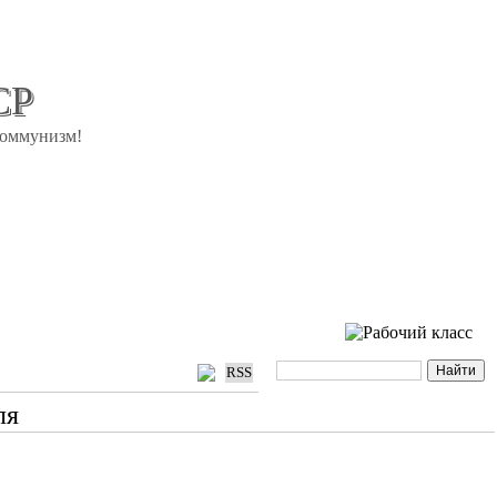
СР
коммунизм!
RSS
ля