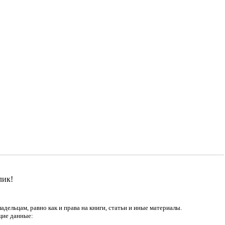
лик!
дельцам, равно как и права на книги, статьи и иные материалы.
щие данные: