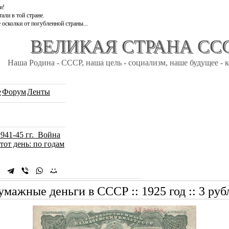
и!
али в той стране.
 осколки от погубленной страны...
ВЕЛИКАЯ СТРАНА СС
Наша Родина - СССР, наша цель - социализм, наше будущее - 
e
Форум
Ленты
1941-45 гг. Война
тот день: по годам
умажные деньги в СССР :: 1925 год :: 3 руб