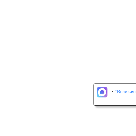
•
"Великая