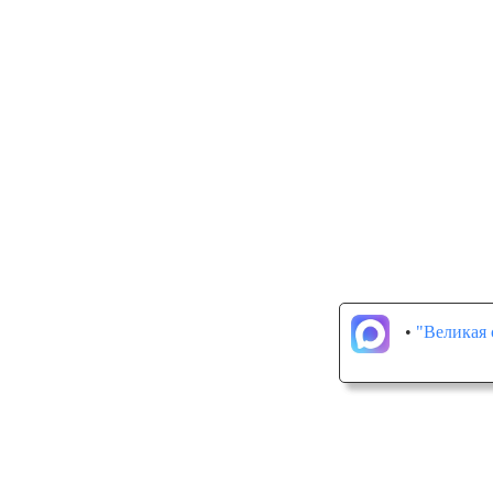
•
"Великая