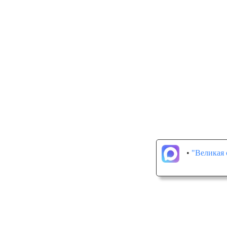
•
"Великая