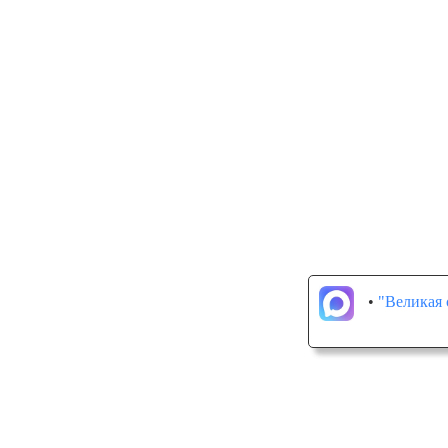
•
"Великая