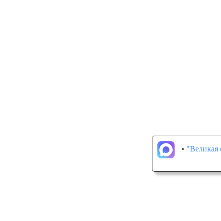
•
"Великая