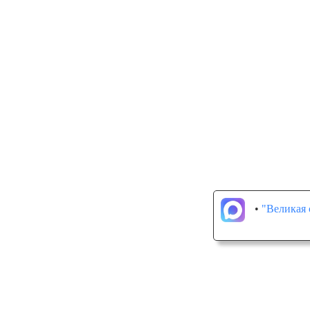
•
"Великая