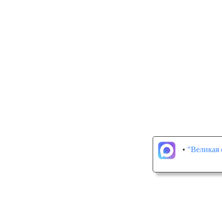
•
"Великая