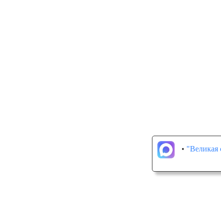
•
"Великая