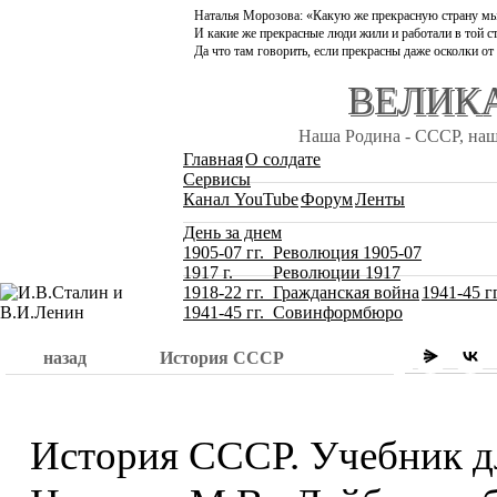
Наталья Морозова: «Какую же прекрасную страну мы
И какие же прекрасные люди жили и работали в той ст
Да что там говорить, если прекрасны даже осколки от
ВЕЛИКА
Наша Родина - СССР, наша
Главная
О солдате
Сервисы
Канал YouTube
Форум
Ленты
День за днем
1905-07 гг. Революция 1905-07
1917 г. Революции 1917
1918-22 гг. Гражданская война
1941-45 г
1941-45 гг. Совинформбюро
назад
История СССР
История СССР. Учебник для