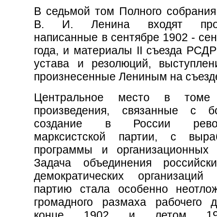
В седьмой том Полного собрания
В. И. Ленина входят прои
написанные в сентябре 1902 - се
года, и материалы II съезда РСД
устава и резолюций, выступлен
произнесенные Лениным на съезде
Центральное место в томе
произведения, связанные с б
создание в России револ
марксистской партии, с выра
программы и организационных 
Задача объединения российск
демократических организаций
партию стала особенно неотло
громадного размаха рабочего 
конце 1902 и летом 19