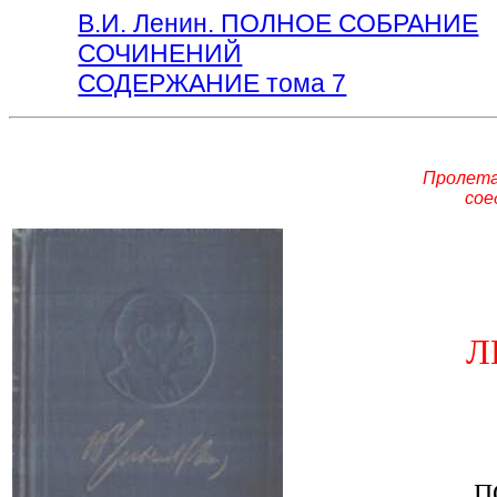
В.И. Ленин. ПОЛНОЕ СОБРАНИЕ
СОЧИНЕНИЙ
СОДЕРЖАНИЕ тома 7
Пролета
сое
Л
П