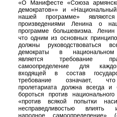
«О Манифесте «Союза армянск
демократов»» и «Национальны
нашей программе» являютс
произведениями Ленина о нац
программе большевизма. Ленин 
что одним из основных принципо
должны руководствоваться вс
демократы в национальном
является требование п
самоопределение для кажд
входящей в состав государ
требование означает, чт
пролетариата должна всегда и 
бороться против национального 
«против всякой попытки нас
несправедливостью влиять
народное самоопределение» (