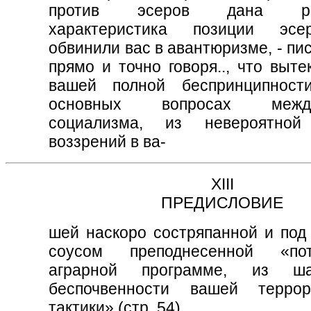
против эсеров дана раз
характеристика позиции эс
обвинили вас в авантюризме, - пис
прямо и точно говоря.., что выте
вашей полной беспринципност
основных вопросах междун
социализма, из невероятной
воззрений в ва-
ХIII
ПРЕДИСЛОВИЕ
шей наскоро состряпанной и под
соусом преподнесенной «пот
аграрной программе, из ш
беспочвенности вашей террор
тактики» (стр. 54).