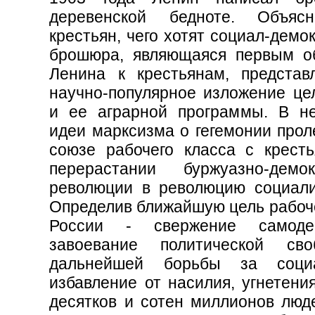
деревенской бедноте. Объяс
крестьян, чего хотят социал-демо
брошюра, являющаяся первым 
Ленина к крестьянам, представ
научно-популярное изложение ц
и ее аграрной программы. В н
идеи марксизма о гегемонии прол
союзе рабочего класса с кресть
перерастании буржуазно-демок
революции в революцию социали
Определив ближайшую цель рабоче
России - свержение самод
завоевание политической св
дальнейшей борьбы за соци
избавление от насилия, угнетени
десятков и сотен миллионов люде