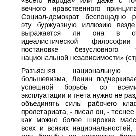
«всего народа» или даже с то
вечного нравственного принципа
Социал-демократ беспощадно р
эту буржуазную иллюзию везде
выражается ли она в отв
идеалистической философ
постановке безусловного т
национальной независимости» (стр
Разъясняя национальную п
большевизма, Ленин подчеркивае
успешной борьбы со всем
эксплуатации и гнета нужно не раз
объединять силы рабочего кла
пролетариата, - писал он, - теснее
как можно более широкие мас
всех и всяких национальностей, 