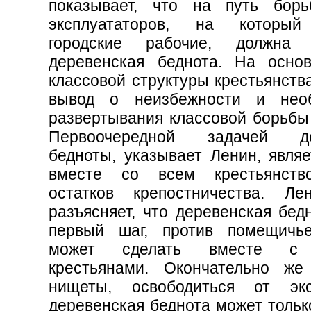
показывает, что на путь бор
эксплуататоров, на который
городские рабочие, должна
деревенская беднота. На осно
классовой структуры крестьянств
вывод о неизбежности и необ
развертывания классовой борьбы 
Первоочередной задачей де
бедноты, указывает Ленин, являе
вместе со всем крестьянств
остатков крепостничества. Л
разъясняет, что деревенская бед
первый шаг, против помещичь
может сделать вместе с 
крестьянами. Окончательно ж
нищеты, освободиться от экс
деревенская беднота может тольк