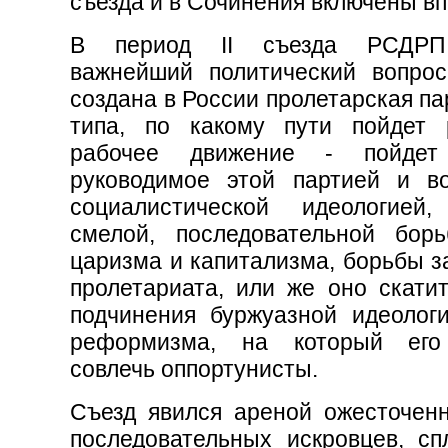
съезда и в Сочинения включены в
В период II съезда РСДРП
важнейший политический вопрос
создана в России пролетарская па
типа, по какому пути пойдет 
рабочее движение - пойде
руководимое этой партией и в
социалистической идеологией
смелой, последовательной бор
царизма и капитализма, борьбы з
пролетариата, или же оно скатит
подчинения буржуазной идеологи
реформизма, на который его
совлечь оппортунисты.
Съезд явился ареной ожесточен
последовательных искровцев, сп