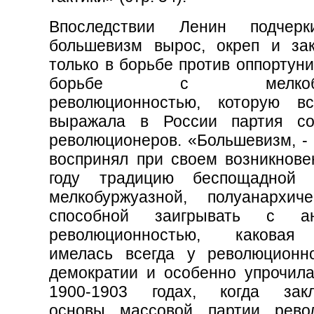
Впоследствии Ленин подчерк
большевизм вырос, окреп и за
только в борьбе против оппортуни
борьбе с мелкобурж
революционностью, которую в
выражала в России партия со
революционеров. «Большевизм, - 
воспринял при своем возникнове
году традицию беспощадной
мелкобуржуазной, полуанархич
способной заигрывать с ан
революционностью, каковая
имелась всегда у революционн
демократии и особенно упрочила
1900-1903 годах, когда закл
основы массовой партии рево