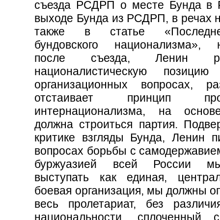
съезда РСДРП о месте Бунда в
выходе Бунда из РСДРП, в речах н
также в статье «Последн
бундовского национализма», 
после съезда, Ленин раз
националистическую позици
организационных вопросах, р
отстаивает принцип проле
интернационализма, на основ
должна строиться партия. Подвер
критике взгляды Бунда, Ленин пи
вопросах борьбы с самодержавием
буржуазией всей России м
выступать как единая, централ
боевая организация, мы должны о
весь пролетариат, без различ
национальности, сплоченный 