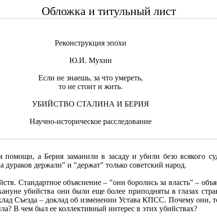
Обложка и титульный лист
Реконструкция эпохи
Ю.И. Мухин
Если не знаешь, за что умереть,
то не стоит и жить.
УБИЙСТВО СТАЛИНА И БЕРИЯ
Научно-историческое расследование
 помощи, а Берия заманили в засаду и убили безо всякого суд
За дураков держали" и "держат" только советский народ.
йств. Стандартное объяснение – "они боролись за власть" – объ
акануне убийства они были еще более приподняты в глазах стр
лад Съезда – доклад об изменении Устава КПСС. Почему они, т
а? В чем был ее коллективный интерес в этих убийствах?