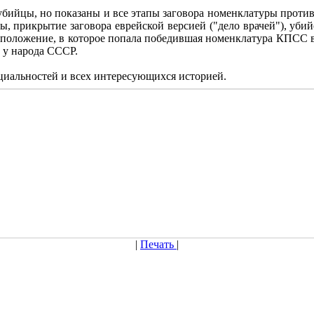
убийцы, но показаны и все этапы заговора номенклатуры против
ы, прикрытие заговора еврейской версией ("дело врачей"), убий
е положение, в которое попала победившая номенклатура КПСС 
 у народа СССР.
ециальностей и всех интересующихся историей.
|
Печать
|