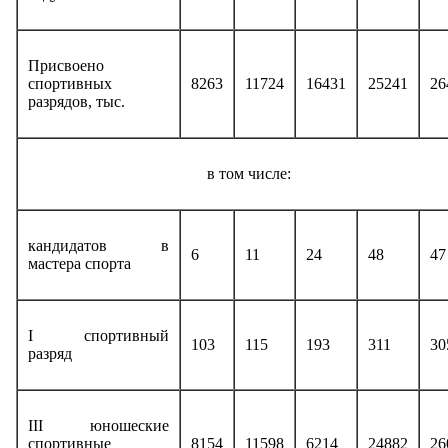
Присвоено
спортивных
8263
11724
16431
25241
26
разрядов, тыс.
в том числе:
кандидатов в
6
11
24
48
47
мастера спорта
I спортивный
103
115
193
311
30
разряд
III юношеские
спортивные
8154
11598
6214
24882
26