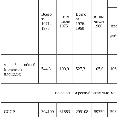
Всего
Всего
в том
в том
за
за
числе
числе
1971-
1976-
1975
1980
вв
1975
1960
дей
2
м
общей
544,8
109,9
527,3
105,0
106
(полезной
площади)
по союзным республикам тыс. м:
СССР
304109
61883
295108
59359
593