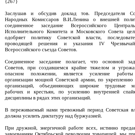
{267}
Заслушав и обсудив доклад тов. Председателя Со
Народных Комиссаров В.И.Ленина о внешней полит
соединенное заседание Всероссийского Централь
Исполнительного Комитета и Московского Совета цел
одобряет политику Советской власти, последовате
проводящей решения и указания IV Чрезвычай
Всероссийского съезда Советов.
Соединенное заседание полагает, что основной зад
Советов, при создавшемся крайне тяжелом и угрож
опасном положении, является усиление работ
организации мощной Советской армии, по укреплению 
организаций, объединяющих широкие трудовые м
рабочих и крестьян, по усилению внутренней спай
дисциплины в рядах этих организаций.
В переживаемый нами тревожный период Советская вл
должна усилить диктатуру над буржуазией.
При дружной, энергичной работе всех, истинно преда
завоеваниям Октябрьской революции товарищей, мы пр