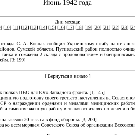
Июнь 1942 года
Дни месяца:
9
] [
10
] [
11
] [
12
] [
13
] [
14
] [
15
] [
16
] [
17
] [
18
] [
19
] [
20
] [
21
] [
22
] [
23
] [
2
 отряда С. А. Ковпак сообщил Украинскому штабу партизанск
айонов, Сумской области, Путивльский район полностью очище
3 танка и сожжены 2 склада с продовольствием и боеприпасами.
ейм. [3; 199]
[
Вернуться в начало
]
 полков ПВО для Юго-Западного фронта. [1; 145]
ионную подготовку своего третьего наступления на Севастополь
ССР о награждении орденами и медалями медицинских работн
й и самоотверженную работу в эвакогоспиталях по лечению бо
а засеяли 20 тыс. га в фонд обороны. [3; 200]
ва ко всем морякам Советского Союза об организации Всесоюзн