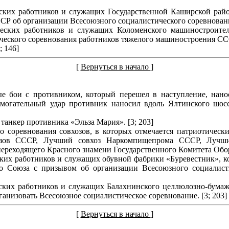
еских работников и служащих Государственной Каширской райо
Р об организации Всесоюзного социалистического соревнования
ческих работников и служащих Коломенского машиностроите
еского соревнования работников тяжелого машиностроения СССР
 146]
[
Вернуться в начало
]
ые бои с противником, который перешел в наступление, нан
омогательный удар противник наносил вдоль Ялтинского шос
танкер противника «Эльза Мария». [3; 203]
о соревнования совхозов, в которых отмечается патриотическ
хозов СССР, Лучший совхоз Наркомпищепрома СССР, Лучш
еходящего Красного знамени Государственного Комитета Оборо
ских работников и служащих обувной фабрики «Буревестник», к
о Союза с призывом об организации Всесоюзного социалисти
еских работников и служащих Балахнинского целлюлозно-бумаж
анизовать Всесоюзное социалистическое соревнование. [3; 203]
[
Вернуться в начало
]