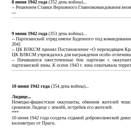
8 июня 1942 года
(352 день войны)...
-- Решением Ставки Верховного Главнокомандования вновь
---
9 июня 1942 года
(353 день войны)...
-- Партизанский отряд имени Буденного под командовани
204]
-- ЦК ВЛКСМ принял Постановление «О переходящем Кра
ЦК ВЛКСМ учреждалось для награждения особо отличившег
-- Начавшиеся ожесточенные бои партизан с оккупан
партизанской зоны. К осени 1943 г. зона охватывала террито
10 июня 1942 года
(354 день войны)...
Лидице...
Немецко-фашистские оккупанты, обвинив жителей чешск
сровняли Лидице с землёй, истребив его жителей.
***
10 июня 1942 года солдаты седьмой добровольческой диви
километрах от Праги.