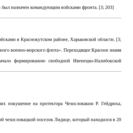
 был назначен командующим войсками фронта. [3; 203]
сками в Краснокутском районе, Харьковской области. [3;
го военно-морского флота». Переходящее Красное знамя
начало формированию свободной Ивенецко-Налибокской
их покушение на протектора Чехословакии Р. Гейдриха,
ой чехословацкий поселок Лидице, который находился в 20