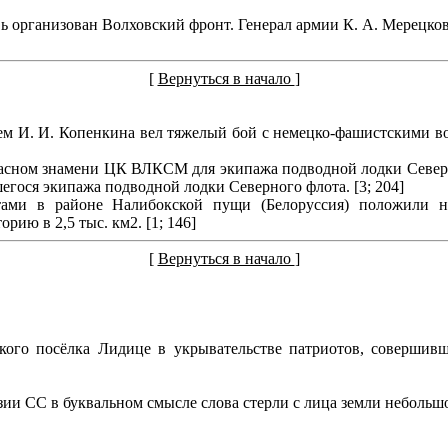
 организован Волховский фронт. Генерал армии К. А. Мерецков
[
Вернуться в начало
]
ем И. И. Копенкина вел тяжелый бой с немецко-фашистскими вой
сном знамени ЦК ВЛКСМ для экипажа подводной лодки Северно
ося экипажа подводной лодки Северного флота. [3; 204]
тами в районе Налибокской пущи (Белоруссия) положили 
рию в 2,5 тыс. км2. [1; 146]
[
Вернуться в начало
]
ого посёлка Лидице в укрывательстве патриотов, совершивш
зии СС в буквальном смысле слова стерли с лица земли небольш