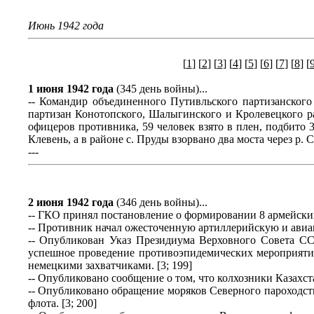
Июнь 1942 года
[
1
] [
2
] [
3
] [
4
] [
5
] [
6
] [
7
] [
8
] [
1 июня 1942 года
(345 день войны)...
-- Командир объединенного Путивльского партизанского
партизан Конотопского, Шалыгинского и Кролевецкого р
офицеров противника, 59 человек взято в плен, подбито 
Клевень, а в районе с. Пруды взорвано два моста через р. С
---
2 июня 1942 года
(346 день войны)...
-- ГКО принял постановление о формировании 8 армейских
-- Противник начал ожесточенную артиллерийскую и авиац
-- Опубликован Указ Президиума Верховного Совета С
успешное проведение противоэпидемических мероприяти
немецкими захватчиками. [3; 199]
-- Опубликовано сообщение о том, что колхозники Казахстан
-- Опубликовано обращение моряков Северного пароходст
флота. [3; 200]