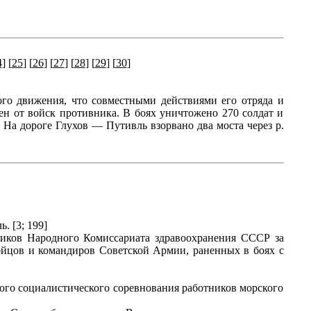
4
] [
25
] [
26
] [
27
] [
28
] [
29
] [
30
]
ого движения, что совместными действиями его отряда и
н от войск противника. В боях уничтожено 270 солдат и
 На дороге Глухов — Путивль взорвано два моста через р.
. [3; 199]
иков Народного Комиссариата здравоохранения СССР за
йцов и командиров Советской Армии, раненных в боях с
ого социалистического соревнования работников морского