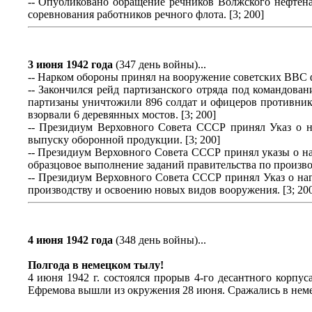
-- Опубликовано обращение речников Волжского нефтена
соревнования работников речного флота. [3; 200]
3 июня 1942 года
(347 день войны)...
-- Нарком обороны принял на вооружение советских ВВС 
-- Закончился рейд партизанского отряда под командова
партизаны уничтожили 896 солдат и офицеров противник
взорвали 6 деревянных мостов. [3; 200]
-- Президиум Верховного Совета СССР принял Указ о н
выпуску оборонной продукции. [3; 200]
-- Президиум Верховного Совета СССР принял указы о н
образцовое выполнение заданий правительства по произво
-- Президиум Верховного Совета СССР принял Указ о на
производству и освоению новых видов вооружения. [3; 20
4 июня 1942 года
(348 день войны)...
Полгода в немецком тылу!
4 июня 1942 г. состоялся прорыв 4-го десантного корпу
Ефремова вышли из окружения 28 июня. Сражались в немец