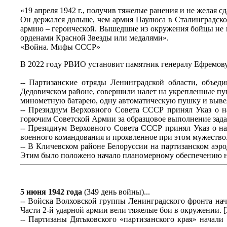
«19 апреля 1942 г., получив тяжелые ранения и не желая сд
Он держался дольше, чем армия Паулюса в Сталинградско
армию – героической. Вышедшие из окружения бойцы не п
орденами Красной Звезды или медалями».
«Война. Мифы СССР»
В 2022 году РВИО установит памятник генералу Ефремову 
-- Партизанские отряды Ленинградской области, объед
Дедовичском районе, совершили налет на укрепленные пу
минометную батарею, одну автоматическую пушку и вывели 
-- Президиум Верховного Совета СССР принял Указ о н
горючим Советской Армии за образцовое выполнение задан
-- Президиум Верховного Совета СССР принял Указ о н
военного командования и проявленное при этом мужество. 
-- В Кличевском районе Белоруссии на партизанском аэр
Этим было положено начало планомерному обеспечению ну
5 июня 1942 года
(349 день войны)...
-- Войска Волховской группы Ленинградского фронта нач
Части 2-й ударной армии вели тяжелые бои в окружении. [3
-- Партизаны Дятьковского «партизанского края» начал