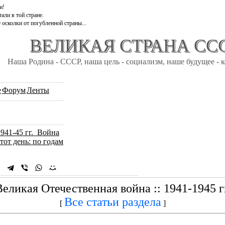
и!
али в той стране.
 осколки от погубленной страны...
ВЕЛИКАЯ СТРАНА СС
Наша Родина - СССР, наша цель - социализм, наше будущее - 
e
Форум
Ленты
1941-45 гг. Война
тот день: по годам
Великая Отечественная война :: 1941-1945 гг
Все статьи раздела
[
]