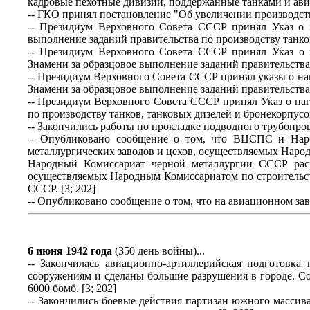
кадровые пехотные дивизии, поддержанные танками и авиа
-- ГКО принял постановление "Об увеличении производств
-- Президиум Верховного Совета СССР принял Указ о
выполнение заданий правительства по производству танков
-- Президиум Верховного Совета СССР принял Указ о
Знамени за образцовое выполнение заданий правительства 
-- Президиум Верховного Совета СССР принял указы о н
Знамени за образцовое выполнение заданий правительства 
-- Президиум Верховного Совета СССР принял Указ о на
по производству танков, танковых дизелей и бронекорпусов
-- Закончились работы по прокладке подводного трубопров
-- Опубликовано сообщение о том, что ВЦСПС и Наро
металлургических заводов и цехов, осуществляемых Нар
Народный Комиссариат черной металлургии СССР распр
осуществляемых Народным Комиссариатом по строительст
СССР. [3; 202]
-- Опубликовано сообщение о том, что на авиационном заво
6 июня 1942 года
(350 день войны)...
-- Закончилась авиационно-артиллерийская подготовка
сооружениям и сделаны большие разрушения в городе. Со
6000 бомб. [3; 202]
-- Закончились боевые действия партизан южного массив