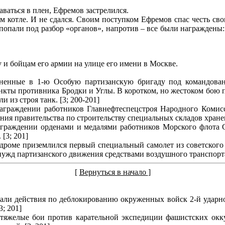
аваться в плен, Ефремов застрелился.
м котле. И не сдался. Своим поступком Ефремов спас честь сво
опали под разбор «органов», напротив – все были награждены
и бойцам его армии на улице его имени в Москве.
иненные в 1-ю Особую партизанскую бригаду под командова
нкты противника Бродки и Углы. В коротком, но жестоком бою 
из строя танк. [3; 200-201]
аграждении работников Главнефтеспецстроя Народного Комис
ия правительства по строительству специальных складов хранени
аграждении орденами и медалями работников Морского флота С
[3; 201]
одроме приземлился первый специальный самолет из советского 
жд партизанского движения средствами воздушного транспорта.
[
Вернуться в начало
]
али действия по деблокированию окруженных войск 2-й ударно
; 201]
и тяжелые бои против карательной экспедиции фашистских окк