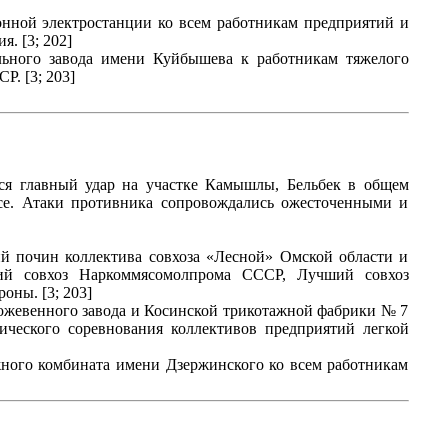
нной электростанции ко всем работникам предприятий и
. [3; 202]
льного завода имени Куйбышева к работникам тяжелого
. [3; 203]
ося главный удар на участке Камышлы, Бельбек в общем
се. Атаки противника сопровождались ожесточенными и
ий почин коллектива совхоза «Лесной» Омской области и
ий совхоз Наркоммясомолпрома СССР, Лучший совхоз
ны. [3; 203]
ожевенного завода и Косинской трикотажной фабрики № 7
ческого соревнования коллективов предприятий легкой
ного комбината имени Дзержинского ко всем работникам