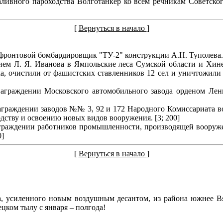
ливного пароходства Волготанкер ко всем речникам Советско
[
Вернуться в начало
]
фронтовой бомбардировщик "ТУ-2" конструкции А.Н. Туполева. 
нием Л. Я. Иванова в Ямпольские леса Сумской области и Хинел
а, очистили от фашистских ставленников 12 сел и уничтожили
аграждении Московского автомобильного завода орденом Лени
аграждении заводов №№ 3, 92 и 172 Народного Комиссариата 
дству и освоению новых видов вооружения. [3; 200]
граждении работников промышленности, производящей вооружен
0]
[
Вернуться в начало
]
са, усиленного новым воздушным десантом, из района южнее В
ком тылу с января – полгода!