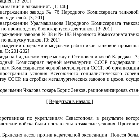
цией. [3; 201]
а магния и алюминия". [1; 146]
 награждении завода № 76 Народного Комиссариата танково
ых дизелей. [3; 201]
 награждении Уралмашзавода Народного Комиссариата танко
по производству бронекорпусов для танков. [3; 201]
аграждении заводов № 38 и № 183 Народного Комиссариата та
по выпуску танков. [3; 201]
граждении орденами и медалями работников танковой промышле
. [3; 201-202]
ода на Ладожском озере между г. Осиновец и косой Кареджи. [3;
дный Комиссариат черной металлургии СССР поддержали п
одным Комиссариатом черной металлургии СССР, об организаци
остранили условия Всесоюзного социалистического соревн
ву СССР, на стройки металлургических заводов и цехов, осу
де имени Чкалова токарь Борис Зенков, рационализировав станок, 
[
Вернуться в начало
]
 противника по укреплениям Севастополя, в результате ко
ветские войска были поставлены в тяжелые условия. Противни
а Брянских лесов против карательной экспедиции. Понеся больш