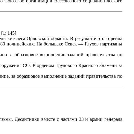
го Союза об организации Всесоюзного социалистического
[1; 145]
ьские леса Орловской области. В результате этого рейда
 80 полицейских. На большаке Севск — Глухов партизаны
на за образцовое выполнение заданий правительства по
вооружения СССР орденом Трудового Красного Знамени за
ие, за образцовое выполнение заданий правительства по
язьмы. Десантники вместе с частями 33-й армии генерала