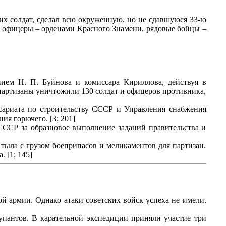
их солдат, сделал всю окруженную, но не сдавшуюся 33-ю
: офицеры – орденами Красного Знамени, рядовые бойцы –
нием Н. П. Буйнова и комиссара Кириллова, действуя в
партизаны уничтожили 130 солдат и офицеров противника,
сариата по строительству СССР и Управления снабжения
я горючего. [3; 201]
ССР за образцовое выполнение заданий правительства и
тыла с грузом боеприпасов и меликаментов для партизан.
 [1; 145]
й армии. Однако атаки советских войск успеха не имели.
упантов. В карательной экспедиции приняли участие три