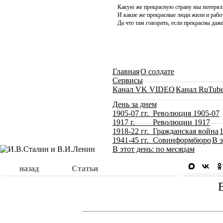
Какую же прекрасную страну мы потерял
И какие же прекрасные люди жили и работ
Да что там говорить, если прекрасны даже
Главная
О солдате
Сервисы
Канал VK VIDEO
Канал RuTub
День за днем
1905-07 гг. Революция 1905-07
1917 г. Революции 1917
1918-22 гг. Гражданская война
1941-45 гг. Совинформбюро
В э
В этот день: по месяцам
назад
Статьи