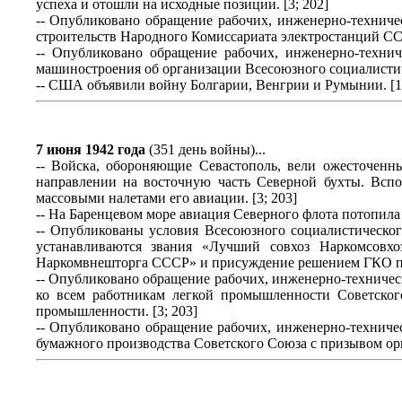
успеха и отошли на исходные позиции. [3; 202]
-- Опубликовано обращение рабочих, инженерно-технич
строительств Народного Комиссариата электростанций ССС
-- Опубликовано обращение рабочих, инженерно-техни
машиностроения об организации Всесоюзного социалистич
-- США объявили войну Болгарии, Венгрии и Румынии. [1;
7 июня 1942 года
(351 день войны)...
-- Войска, обороняющие Севастополь, вели ожесточенн
направлении на восточную часть Северной бухты. Всп
массовыми налетами его авиации. [3; 203]
-- На Баренцевом море авиация Северного флота потопила 
-- Опубликованы условия Всесоюзного социалистическог
устанавливаются звания «Лучший совхоз Наркомсов
Наркомвнешторга СССР» и присуждение решением ГКО пер
-- Опубликовано обращение рабочих, инженерно-техниче
ко всем работникам легкой промышленности Советског
промышленности. [3; 203]
-- Опубликовано обращение рабочих, инженерно-технич
бумажного производства Советского Союза с призывом орг