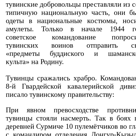
тувинские добровольцы преставляли из с
типичную национальную часть, они б
одеты в национальные костюмы, нос
амулеты. Только в начале 1944 г
советское командование попрос
тувинских воинов отправить с
«предметы буддиского и шаманск
культа» на Родину.
Тувинцы сражались храбро. Командова
8-й Гвардейской кавалерийской диви
писало тувинскому правительству:
При явном превосходстве противни
тувинцы стояли насмерть. Так в боях 
деревней Сурмиче 10 пулемётчиков во гл
с командиром отделения Донгур-Кызы