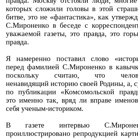
правда. Москву отстояли люди, многие
которых сложили головы в этой страш
битве, это не «фантастика», как утвержд
С.Мироненко в беседе с корреспонден
уважаемой газеты, это правда, это горь
правда.
Я намеренно поставил слово «истор
перед фамилией С.Мироненко в кавычк
поскольку считаю, что челове
ненавидящий историю своей Родины, а, с
по публикации «Комсомольской правд
это именно так, вряд ли вправе именов
себя ученым-историком.
В газете интервью С.Миронен
проиллюстрировано репродукцией карт