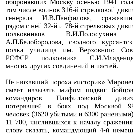
оборонявших Москву осенью 1941 года
том числе воинов 316-й стрелковой диви
генерала И.В.Панфилова, сражавши
рядом с ней 32-й и 78-й стрелковых диви
полковников В.И.Полосухина
А.П.Белобородова, сводного курсантск
полка училища им. Верховного Сов
РСФСР полковника С.И.Младенце
многих других соединений и частей.
Не нюхавший пороха «историк» Мироне
смеет называть мифом подвиг бойцо
командиров Панфиловской дивиз
потерявшей в боях под Москвой 9
человек (3620 убитыми и 6300 ранеными)
11 700, числившихся к началу сражения
слову сказать, командующий 4-й немец