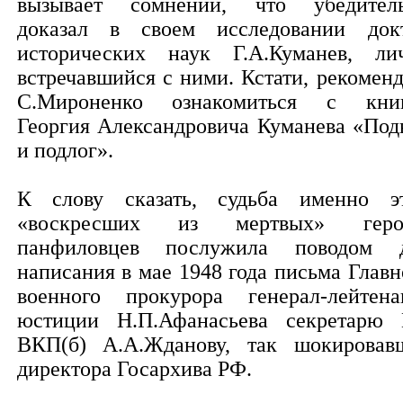
вызывает сомнений, что убедител
доказал в своем исследовании док
исторических наук Г.А.Куманев, ли
встречавшийся с ними. Кстати, рекомен
С.Мироненко ознакомиться с кни
Георгия Александровича Куманева «Под
и подлог».
К слову сказать, судьба именно э
«воскресших из мертвых» геро
панфиловцев послужила поводом 
написания в мае 1948 года письма Главн
военного прокурора генерал-лейтена
юстиции Н.П.Афанасьева секретарю
ВКП(б) А.А.Жданову, так шокировав
директора Госархива РФ.