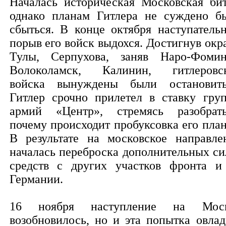
Началась историческая Московская бит
однако планам Гитлера не суждено б
сбыться. В конце октября наступатель
порыв его войск выдохся. Достигнув окр
Тулы, Серпухова, заняв Наро-Фомин
Волоколамск, Калинин, гитлеровс
войска вынуждены были остановить
Гитлер срочно прилетел в ставку гру
армий «Центр», стремясь разобрать
почему происходит пробуксовка его план
В результате на московское направле
началась переброска дополнительных си
средств с других участков фронта и
Германии.
16 ноября наступление на Мос
возобновилось, но и эта попытка овлад