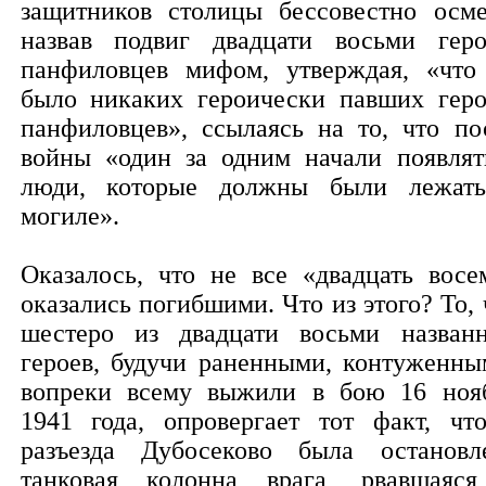
защитников столицы бессовестно осме
назвав подвиг двадцати восьми геро
панфиловцев мифом, утверждая, «что
было никаких героически павших геро
панфиловцев», ссылаясь на то, что по
войны «один за одним начали появлят
люди, которые должны были лежат
могиле».
Оказалось, что не все «двадцать восе
оказались погибшими. Что из этого? То, 
шестеро из двадцати восьми назван
героев, будучи раненными, контуженны
вопреки всему выжили в бою 16 ноя
1941 года, опровергает тот факт, чт
разъезда Дубосеково была остановл
танковая колонна врага, рвавшаяс