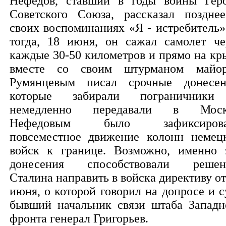
Нефедов, ставший в годы войны Гер
Советского Союза, рассказал поздне
своих воспоминаниях «Я - истребитель»
тогда, 18 июня, он сажал самолет че
каждые 30-50 километров и прямо на кр
вместе со своим штурманом майо
Румянцевым писал срочные донесен
которые забирали пограничник
немедленно передавали в Моск
Нефедовым было зафиксирова
повсеместное движение колонн немец
войск к границе. Возможно, именно 
донесения способствовали реше
Сталина направить в войска директиву от
июня, о которой говорил на допросе и с
бывший начальник связи штаба Западн
фронта генерал Григорьев.