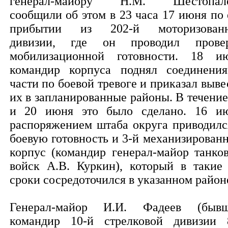
генерал-майору Н.М. Шестопал
сообщили об этом в 23 часа 17 июня по 
прибытии из 202-й моторизован
дивизии, где он проводил прове
мобилизационной готовности. 18 и
командир корпуса поднял соединени
части по боевой тревоге и приказал выве
их в запланированные районы. В течение
и 20 июня это было сделано. 16 и
распоряжением штаба округа приводилс
боевую готовность и 3-й механизирован
корпус (командир генерал-майор танко
войск А.В. Куркин), который в такие
сроки сосредоточился в указанном район
Генерал-майор И.И. Фадеев (быв
командир 10-й стрелковой дивизии 