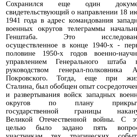
Сохранился еще один докумен
свидетельствующий о направлении 18 и
1941 года в адрес командования запад
военных округов телеграммы начальн
Генштаба. Это исследовани
осуществленное в конце 1940-х - пер
половине 1950-х годов военно-науч
управлением Генерального штаба 
руководством генерал-полковника А
Покровского. Тогда, еще при жи
Сталина, был обобщен опыт сосредоточе
и развертывания войск западных воен
округов по плану прикрыт
государственной границы накан
Великой Отечественной войны. С э
целью было задано пять вопро
участникам тех трагических событ