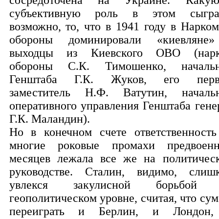
сосредоточена на Украине. Какую
субъективную роль в этом сыгра
возможно, то, что в 1941 году в Нарком
обороны доминировали «киевляне
выходцы из Киевского ОВО (нар
обороны С.К. Тимошенко, началь
Генштаба Г.К. Жуков, его пер
заместитель Н.Ф. Ватутин, началь
оперативного управления Генштаба гене
Г.К. Маландин).
Но в конечном счете ответственность
многие роковые промахи предвоен
месяцев лежала все же на политичес
руководстве. Сталин, видимо, слиш
увлекся закулисной борьбой 
геополитическом уровне, считая, что сум
переиграть и Берлин, и Лондон