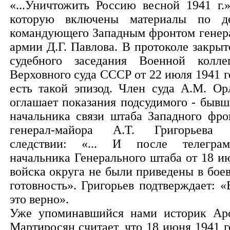
«...Уничтожить Россию весной 1941 г.»
которую включены материалы по д
командующего Западным фронтом генер
армии Д.Г. Павлова. В протоколе закрыт
судебного заседания Военной колле
Верховного суда СССР от 22 июля 1941 г
есть такой эпизод. Член суда А.М. Ор
оглашает показания подсудимого - бывш
начальника связи штаба Западного фро
генерал-майора А.Т. Григорьева
следствии: «... И после телегра
начальника Генерального штаба от 18 и
войска округа не были приведены в бое
готовность». Григорьев подтверждает: «
это верно».
Уже упоминавшийся нами историк Ар
Мартиросян считает, что 18 июня 1941 г