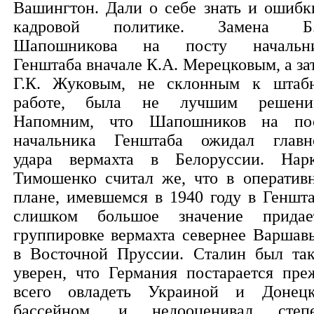
Вашингтон. Дали о себе знать и ошибк
кадровой политике. Замена Б.
Шапошникова на посту начальн
Генштаба вначале К.А. Мерецковым, а за
Г.К. Жуковым, не склонным к штаб
работе, была не лучшим решени
Напомним, что Шапошников на по
начальника Генштаба ожидал главн
удара вермахта в Белоруссии. Нар
Тимошенко считал же, что в оператив
плане, имевшемся в 1940 году в Геншта
слишком большое значение придае
группировке вермахта севернее Варшав
в Восточной Пруссии. Сталин был та
уверен, что Германия постарается пре
всего овладеть Украиной и Донец
бассейном, и недооценивал степ