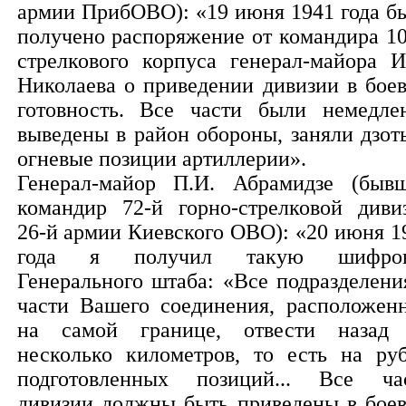
армии ПрибОВО): «19 июня 1941 года б
получено распоряжение от командира 10
стрелкового корпуса генерал-майора И
Николаева о приведении дивизии в бое
готовность. Все части были немедле
выведены в район обороны, заняли дзот
огневые позиции артиллерии».
Генерал-майор П.И. Абрамидзе (быв
командир 72-й горно-стрелковой диви
26-й армии Киевского ОВО): «20 июня 1
года я получил такую шифров
Генерального штаба: «Все подразделени
части Вашего соединения, расположен
на самой границе, отвести назад
несколько километров, то есть на ру
подготовленных позиций... Все ча
дивизии должны быть приведены в бое