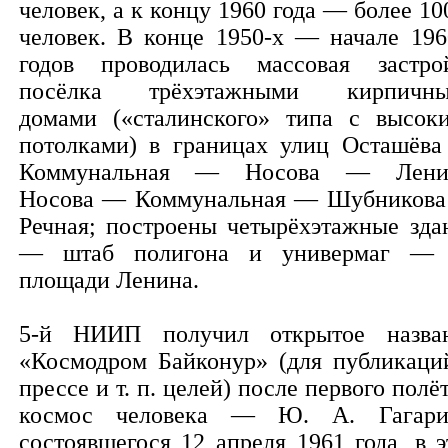
человек, а к концу 1960 года — более 10
человек. В конце 1950-х — начале 196
годов проводилась массовая застро
посёлка трёхэтажными кирпичн
домами («сталинского» типа с высок
потолками) в границах улиц Осташёв
Коммунальная — Носова — Лени
Носова — Коммунальная — Шубников
Речная; построены четырёхэтажные зда
— штаб полигона и универмаг —
площади Ленина.
5-й НИИП получил открытое назва
«Космодром Байконур» (для публикаци
прессе и т. п. целей) после первого полёт
космос человека — Ю. А. Гагари
состоявшегося 12 апреля 1961 года, в э