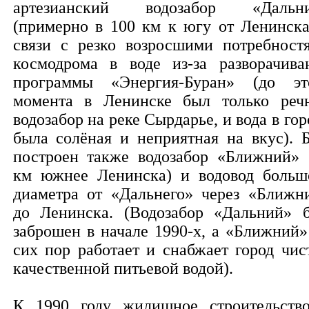
артезианский водозабор «Дальн
(примерно в 100 км к югу от Ленинска
связи с резко возросшими потребност
космодрома в воде из-за разворачива
программы «Энергия-Буран» (до эт
момента в Ленинске был только реч
водозабор на реке Сырдарье, и вода в гор
была солёная и неприятная на вкус). 
построен также водозабор «Ближний» 
км южнее Ленинска) и водовод больш
диаметра от «Дальнего» через «Ближн
до Ленинска. (Водозабор «Дальний» 
заброшен в начале 1990-х, а «Ближний»
сих пор работает и снабжает город чис
качественной питьевой водой).
К 1990 году жилищное строительств