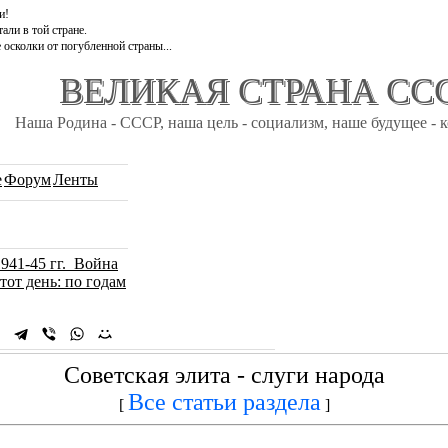
и!
али в той стране.
 осколки от погубленной страны...
ВЕЛИКАЯ СТРАНА СС
Наша Родина - СССР, наша цель - социализм, наше будущее - 
e
Форум
Ленты
1941-45 гг. Война
тот день: по годам
Советская элита - слуги народа
Все статьи раздела
[
]