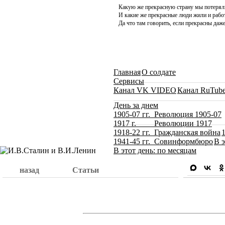
Какую же прекрасную страну мы потерял
И какие же прекрасные люди жили и работ
Да что там говорить, если прекрасны даже
Главная
О солдате
Сервисы
Канал VK VIDEO
Канал RuTub
День за днем
1905-07 гг. Революция 1905-07
1917 г. Революции 1917
1918-22 гг. Гражданская война
1941-45 гг. Совинформбюро
В э
В этот день: по месяцам
назад
Статьи