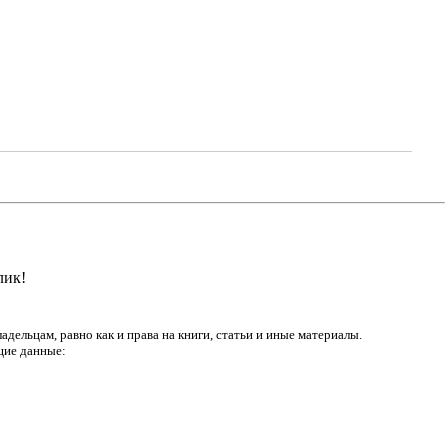
лик!
дельцам, равно как и права на книги, статьи и иные материалы.
щие данные: