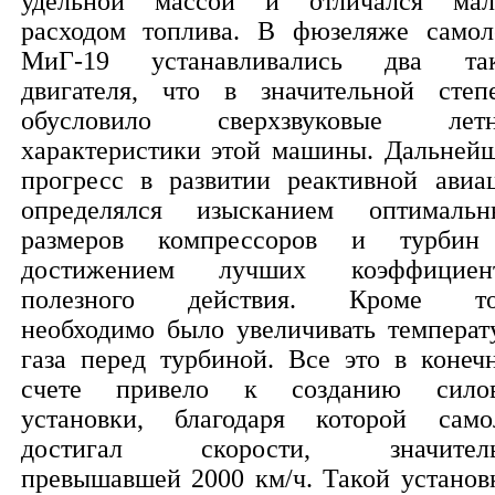
удельной массой и отличался ма
расходом топлива. В фюзеляже самол
МиГ-19 устанавливались два та
двигателя, что в значительной степ
обусловило сверхзвуковые лет
характеристики этой машины. Дальней
прогресс в развитии реактивной авиа
определялся изысканием оптимальн
размеров компрессоров и турби
достижением лучших коэффициен
полезного действия. Кроме то
необходимо было увеличивать температ
газа перед турбиной. Все это в конеч
счете привело к созданию сило
установки, благодаря которой само
достигал скорости, значитель
превышавшей 2000 км/ч. Такой установ