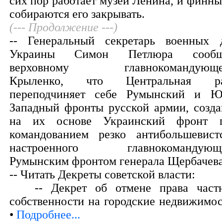
сих пор работает музей Ленина, и финны
собираются его закрывать.
(--- Продолжение ---)
-- Генеральный секретарь военных 
Украины Симон Петлюра сообщ
верховному главнокомандующе
Крыленко, что Центральная ра
переподчиняет себе Румынский и Ю
Западный фронты русской армии, созда
на их основе Украинский фронт 
командованием резко антибольшевист
настроенного главнокомандующ
Румынским фронтом генерала Щербачева
-- Читать Декреты советской власти:
-- Декрет об отмене права част
собственности на городские недвижимос
•
Подробнее...