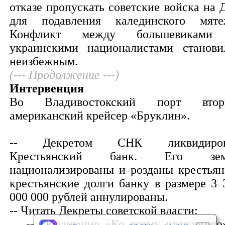
отказе пропускать советские войска на 
для подавления калединского мяте
Конфликт между большевиками
украинскими националистами станови
неизбежным.
(--- Продолжение ---)
Интервенция
Во Владивостокский порт втор
американский крейсер «Бруклин».
-- Декретом СНК ликвидиров
Крестьянский банк. Его зем
национализированы и розданы крестьян
крестьянские долги банку в размере 3 
000 000 рублей аннулированы.
-- Читать Декреты советской власти:
-- Обращение «Ко всему населению