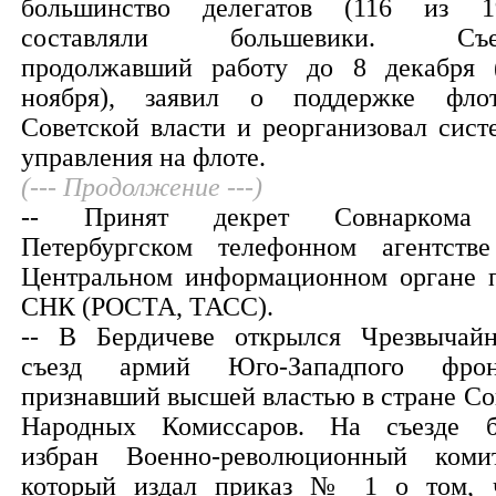
большинство делегатов (116 из 1
составляли большевики. Съез
продолжавший работу до 8 декабря 
ноября), заявил о поддержке фло
Советской власти и реорганизовал сист
управления на флоте.
(--- Продолжение ---)
-- Принят декрет Совнаркома
Петербургском телефонном агентств
Центральном информационном органе 
СНК (РОСТА, ТАСС).
-- В Бердичеве открылся Чрезвычай
съезд армий Юго-Западпого фрон
признавший высшей властью в стране Со
Народных Комиссаров. На съезде 
избран Военно-революционный комит
который издал приказ № 1 о том, 