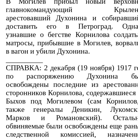
В Могилев прибыл новый верхов
главнокомандующий Крыленк
арестовавший Духонина и собиравши
доставить его в Петроград. Одна
узнавшие о бегстве Корнилова солдат
матросы, прибывшие в Могилев, ворвал
в вагон и убили Духонина.
__________
СПРАВКА: 2 декабря (19 ноября) 1917 г
по распоряжению Духонина бы
освобождены последние из арестован
сторонников Корнилова, содержавшиеся в
Быхов под Могилевом (сам Корнилов
также генералы Деникин, Лукомск
Марков и Романовский). Осталь
обвиняемые были освобождены еще ран
следственной комиссией, назначен