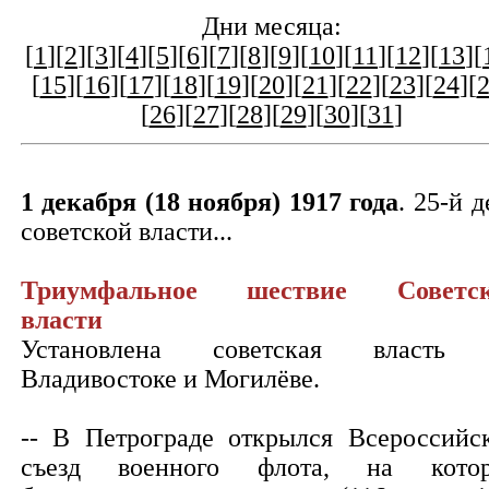
Дни месяца:
[
1
][
2
][
3
][
4
][
5
][
6
][
7
][
8
][
9
][
10
][
11
][
12
][
13
][
[
15
][
16
][
17
][
18
][
19
][
20
][
21
][
22
][
23
][
24
][
[
26
][
27
][
28
][
29
][
30
][
31
]
1 декабря (18 ноября) 1917 года
. 25-й д
советской власти...
Триумфальное шествие Советск
власти
Установлена советская власть
Владивостоке и Могилёве.
-- В Петрограде открылся Всероссийс
съезд военного флота, на кото