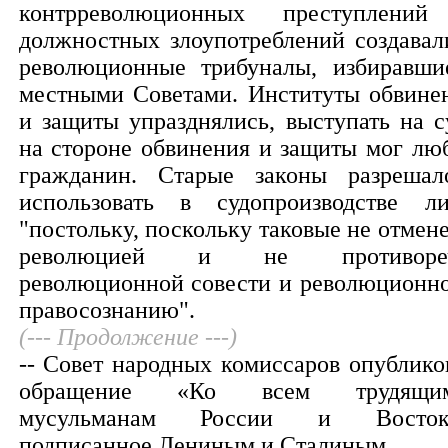
контрреволюционных преступлени
должностных злоупотреблений создавал
революционные трибуналы, избиравши
местными Советами. Институты обвине
и защиты упразднялись, выступать на с
на стороне обвинения и защиты мог лю
гражданин. Старые законы разрешал
использовать в судопроизводстве л
"постольку, поскольку таковые не отмен
революцией и не противореч
революционной совести и революционн
правосознанию".
(--- Продолжение ---)
-- Совет народных комиссаров опублико
обращение «Ко всем трудящим
мусульманам России и Востока
подписанное Лениным и Сталиным.