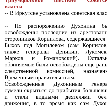
Триумфальное шествие Советск
власти
-- В Иркутске установлена советская влас
-- По распоряжению Духонина б
освобождены последние из арестован
сторонников Корнилова, содержавшиеся в
Быхов под Могилевом (сам Корнилов
также генералы Деникин, Лукомск
Марков и Романовский). Осталь
обвиняемые были освобождены еще ран
следственной комиссией, назначен
Временным правительством.
Освобожденные Духониным генер
сумели скрыться до прибытия большеви
и стали видными деятелями бел
движения, в то время как сам Духо