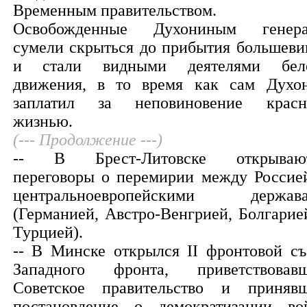
Временным правительством.
Освобожденные Духониным генер
сумели скрыться до прибытия большеви
и стали видными деятелями бел
движения, в то время как сам Духо
заплатил за неповиновение крас
жизнью.
(--- Продолжение ---)
-- В Брест-Литовске открываю
переговоры о перемирии между Россие
центральноевропейскими держав
(Германией, Австро-Венгрией, Болгарие
Турцией).
-- В Минске открылся II фронтовой съ
Западного фронта, приветствовав
Советское правительство и приняв
постановление о демократизации во