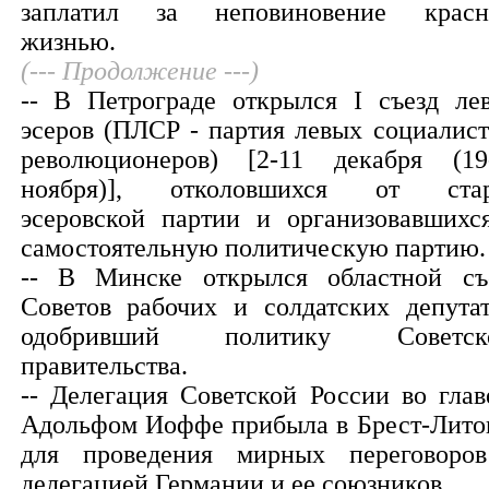
заплатил за неповиновение крас
жизнью.
(--- Продолжение ---)
-- В Петрограде открылся I съезд ле
эсеров (ПЛСР - партия левых социалист
революционеров) [2-11 декабря (19
ноября)], отколовшихся от ста
эсеровской партии и организовавшихс
самостоятельную политическую партию.
-- В Минске открылся областной съ
Советов рабочих и солдатских депутат
одобривший политику Советско
правительства.
-- Делегация Советской России во глав
Адольфом Иоффе прибыла в Брест-Лито
для проведения мирных переговоро
делегацией Германии и ее союзников.