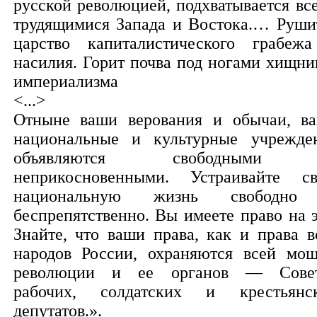
русской революцией, подхватывается вс
трудящимися Запада и Востока.… Руши
царство капиталистического грабеж
насилия. Горит почва под ногами хищни
империализма
<...>
Отныне ваши верования и обычаи, в
национальные и культурные учрежде
объявляются свободными
неприкосновенными. Устраивайте с
национальную жизнь свободно
беспрепятственно. Вы имеете право на э
Знайте, что ваши права, как и права в
народов России, охраняются всей мо
революции и ее органов — Сове
рабочих, солдатских и крестьянс
депутатов.».