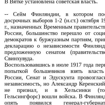
В Вятке установлена советская власть.
-- Сейм Финляндии, в котором по
досрочных выборов 1-2 (н.ст.) октября 1
г., назначенных Временным правительст
России, большинство перешло от соци
демократов к буржуазным партиям, при
декларацию о независимости Финлянд
предложенную сенатом (правительств
Свинхувуда.
Воспользовавшись в июле 1917 года пер
попыткой большевиков взять власт
России, Сенат и Эдускунта провозглас
независимость, но Александр Керенский
не признал, и в Хельсинки (то
Гельсингфорс) вошли войска. В Финлян
опять появился генерал-губернат