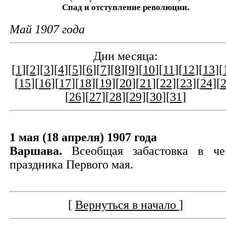
Спад и отступление революции.
Май 1907 года
Дни месяца:
[
1
][
2
][
3
][
4
][
5
][
6
][
7
][
8
][
9
][
10
][
11
][
12
][
13
][
[
15
][
16
][
17
][
18
][
19
][
20
][
21
][
22
][
23
][
24
][
[
26
][
27
][
28
][
29
][
30
][
31
]
1 мая (18 апреля) 1907 года
Варшава.
Всеобщая забастовка в че
праздника Первого мая.
[
Вернуться в начало
]