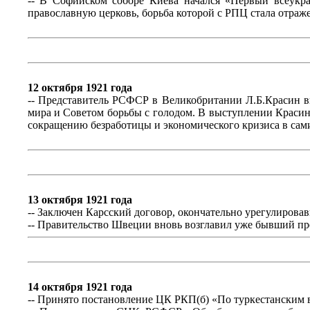
-- В Софийском соборе Киева начался «Первый всеукр
православную церковь, борьба которой с РПЦ стала отра
12 октября 1921 года
-- Представитель РСФСР в Великобритании Л.Б.Красин 
мира и Советом борьбы с голодом. В выступлении Красин 
сокращению безработицы и экономического кризиса в сам
13 октября 1921 года
-- Заключен Карсский договор, окончательно урегулирова
-- Правительство Швеции вновь возглавил уже бывший пре
14 октября 1921 года
-- Принято постановление ЦК РКП(б) «По туркестанским 