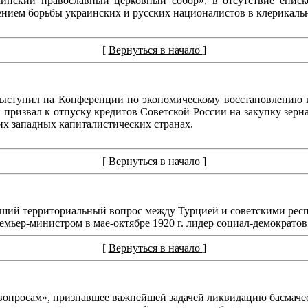
аинский православный церковный собор», в отсутствие епи
жением борьбы украинских и русских националистов в клерикаль
[
Вернуться в начало
]
выступил на Конференции по экономическому восстановлению 
призвал к отпуску кредитов Советской России на закупку зерна
их западных капиталистических странах.
[
Вернуться в начало
]
вший территориальный вопрос между Турцией и советскими респ
мьер-министром в мае-октябре 1920 г. лидер социал-демократов
[
Вернуться в начало
]
вопросам», признавшее важнейшей задачей ликвидацию басмачес