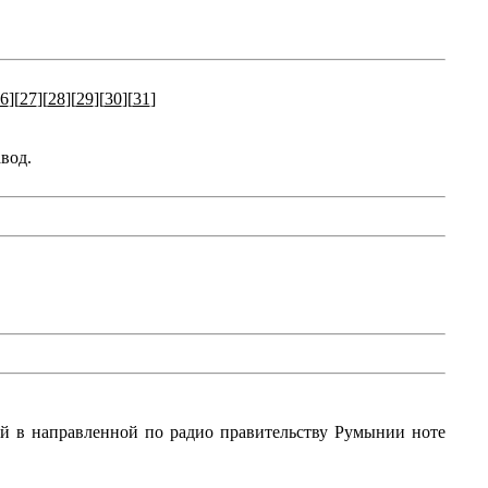
6
][
27
][
28
][
29
][
30
][
31
]
вод.
й в направленной по радио правительству Румынии ноте