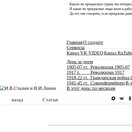
Какую же прекрасную страну мы потерял
И какие же прекрасные люди жили и работ
Да что там говорить, если прекрасны даже
Главная
О солдате
Сервисы
Канал VK VIDEO
Канал RuTub
День за днем
1905-07 гг. Революция 1905-07
1917 г. Революции 1917
1918-22 гг. Гражданская война
1941-45 гг. Совинформбюро
В э
В этот день: по месяцам
назад
Статьи