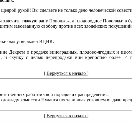
дающих.
 щедрой рукой! Вы сделаете не только дело человеческой совест
обы залечить тяжкую рану Поволжья, а плодородное Поволжье в 
щитим завоеванную свободу против всех злодейских покушений 
анке был утвержден ВЦИК.
ие Декрета о продаже виноградных, плодово-ягодных и изюмн
а, и скупку с целью перепродажи вин крепостью более 14 
[
Вернуться в начало
]
ветственных работников и порядке их распределения.
о докладу комиссии Нуланса поставившая условием выдачи кред
[
Вернуться в начало
]