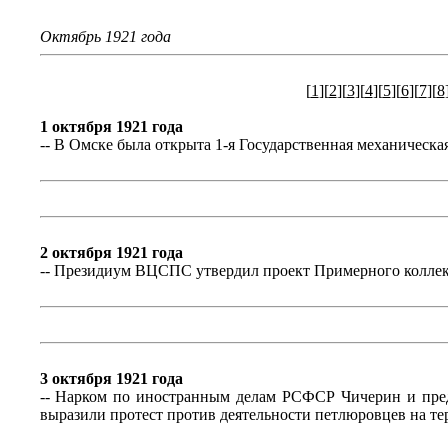
Октябрь 1921 года
[
1
][
2
][
3
][
4
][
5
][
6
][
7
][
8
1 октября 1921 года
-- В Омске была открыта 1-я Государственная механическ
2 октября 1921 года
-- Президиум ВЦСПС утвердил проект Примерного коллек
3 октября 1921 года
-- Нарком по иностранным делам РСФСР Чичерин и пред
выразили протест против деятельности петлюровцев на те