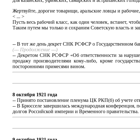
для казанских, уфимских, самарских и астраханских голо
Жертвуйте, дорогие товарищи, аральские ловцы и рабочие,
< ... >
Пусть весь рабочий класс, как один человек, встанет, чт
Таким путем мы только и сохраним Советскую власть и за
-- В тот же день декрет СНК РСФСР о Государственном б
(--- Продолжение ---)
-- Декретом СНК РСФСР «Об ответственности за нарушен
продажу производителями кому-либо, кроме государств
посторонними примесями вином.
8 октября 1921 года
-- Принято постановление пленума ЦК РКП(б) об учете от
-- В Брюсселе завершилась международная конференция, п
долгов Российской империи и Временного правительства.
9 октября 1921 года