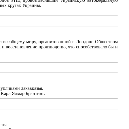
скопов РПЦ провозгласивший Украинскую автокефальную
ных кругах Украины.
и всеобщему миру, организованной в Лондоне Обществом
 и восстановление производство, что способствовало бы и
убликами Закавказья.
 Карл Ялмар Брантинг.
тва.