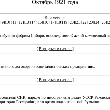
Октябрь 1921 года
Дни месяца:
][
9
][
10
][
11
][
12
][
13
][
14
][
15
][
16
][
17
][
18
][
19
][
20
][
21
][
22
][
23
][
24
][
25
][
2
ая обувная фабрика Сибири, впоследствии Омский кожевенный за
[
Вернуться в начало
]
тивного договора на капиталистических предприятиях.
[
Вернуться в начало
]
седатель СНК, нарком по иностранным делам УССР Раковски
рритории Бессарабии, в то время подконтрольной Румынии.