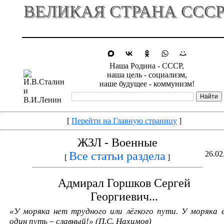
ВЕЛИКАЯ СТРАНА ССС
Наша Родина - СССР,
наша цель - социализм,
наше будущее - коммунизм!
[
Перейти на Главную страницу
]
ЖЗЛ - Военные
Все статьи раздела
26.02
[
]
Адмирал Горшков Сергей
Георгиевич...
«У моряка нет трудного или лёгкого пути. У моряка 
один путь – славный!» (П.С. Нахимов)