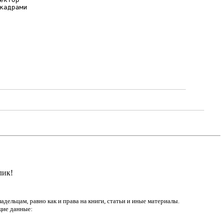
лик!
дельцам, равно как и права на книги, статьи и иные материалы.
щие данные: