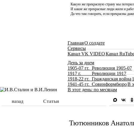
Какую же прекрасную страну мы потерял
И какие же прекрасные люди жили и работ
Да что там говорить, если прекрасны даже
Главная
О солдате
Сервисы
Канал VK VIDEO
Канал RuTub
День за днем
1905-07 гг. Революция 1905-07
1917 г. Революции 1917
1918-22 гг. Гражданская война
1941-45 гг. Совинформбюро
В э
В этот день: по месяцам
назад
Статьи
Тютюнников Анатоли