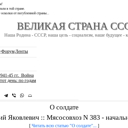
и!
али в той стране.
 осколки от погубленной страны...
ВЕЛИКАЯ СТРАНА СС
Наша Родина - СССР, наша цель - социализм, наше будущее - 
e
Форум
Ленты
1941-45 гг. Война
тот день: по годам
О солдате
й Яковлевич :: Мясосовхоз N 383 - началь
[
Читать всю статью "О солдате"...
]