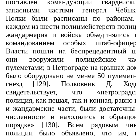
поставлен командующий гвардейск
запасными частями генерал Чебык
Полки были расписаны по районам
каждом из шести полицмейстерств полиц
жандармерия и войска объединялись 
командованием особых штаб-офицер
Власти пошли на беспрецедентный ш
они вооружили полицейские ча
пулеметами; в Петрограде на крышах до
было оборудовано не менее 50 пулемет
гнезд [129]. Полковник Д. Ход
свидетельствует, что «петроградс
полиция, как пешая, так и конная, равно 
и жандармские части, были достаточны
численности и находились в образцо
порядке» [130]. Всем рядовым чи
полиции было объявлено, что им, 