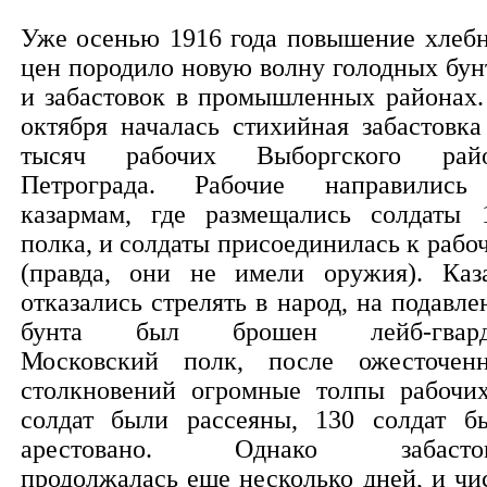
Уже осенью 1916 года повышение хлеб
цен породило новую волну голодных бун
и забастовок в промышленных районах.
октября началась стихийная забастовка
тысяч рабочих Выборгского рай
Петрограда. Рабочие направилис
казармам, где размещались солдаты 
полка, и солдаты присоединилась к рабо
(правда, они не имели оружия). Каз
отказались стрелять в народ, на подавле
бунта был брошен лейб-гвард
Московский полк, после ожесточен
столкновений огромные толпы рабочи
солдат были рассеяны, 130 солдат б
арестовано. Однако забастов
продолжалась еще несколько дней, и чи