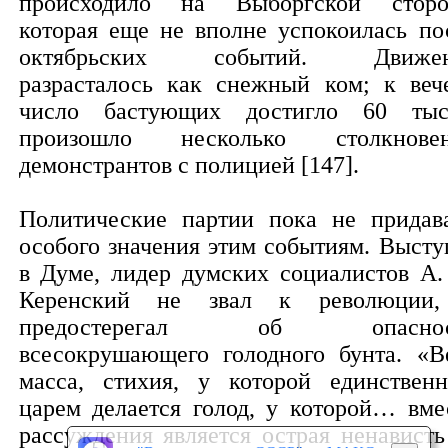
происходило на Выборгской сторо
которая еще не вполне успокоилась по
октябрьских событий. Движен
разрасталось как снежный ком; к веч
число бастующих достигло 60 тыс
произошло несколько столкнове
демонстрантов с полицией [147].
Политические партии пока не придав
особого значения этим событиям. Высту
в Думе, лидер думских социалистов А.
Керенский не звал к революции
предостерегал об опаснос
всесокрушающего голодного бунта. «В
масса, стихия, у которой единствен
царем делается голод, у которой… вме
рассуждения является острая ненависть