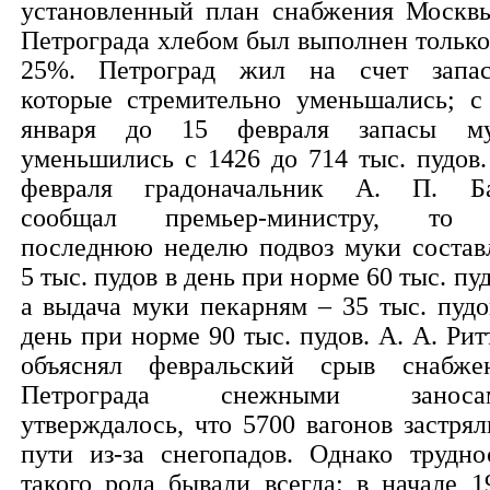
установленный план снабжения Москв
Петрограда хлебом был выполнен только
25%. Петроград жил на счет запас
которые стремительно уменьшались; с
января до 15 февраля запасы м
уменьшились с 1426 до 714 тыс. пудов.
февраля градоначальник А. П. Б
сообщал премьер-министру, то
последнюю неделю подвоз муки состав
5 тыс. пудов в день при норме 60 тыс. пуд
а выдача муки пекарням – 35 тыс. пудо
день при норме 90 тыс. пудов. А. А. Рит
объяснял февральский срыв снабже
Петрограда снежными заносам
утверждалось, что 5700 вагонов застрял
пути из-за снегопадов. Однако трудно
такого рода бывали всегда: в начале 1