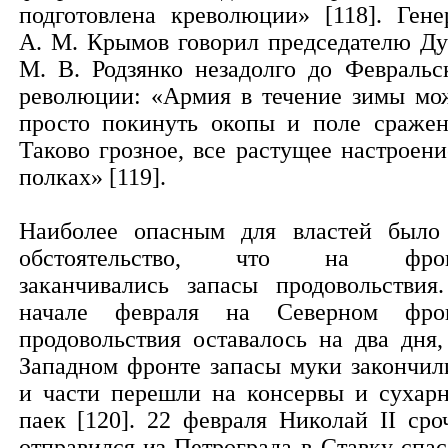
подготовлена креволюции» [118]. Гене
А. М. Крымов говорил председателю Д
М. В. Родзянко незадолго до Февральс
революции: «Армия в течение зимы мо
просто покинуть окопы и поле сражен
Таково грозное, все растущее настроени
полках» [119].
Наиболее опасным для властей было
обстоятельство, что на фрон
заканчивались запасы продовольствия
начале февраля на Северном фро
продовольствия оставалось на два дня,
Западном фронте запасы муки закончил
и части перешли на консервы и сухар
паек [120]. 22 февраля Николай II сро
отправился из Петрограда в Ставку спас