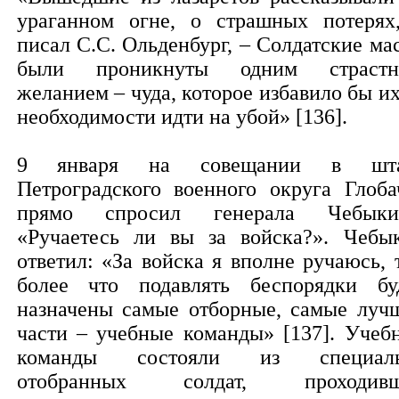
ураганном огне, о страшных потерях
писал С.С. Ольденбург, – Солдатские ма
были проникнуты одним страст
желанием – чуда, которое избавило бы их
необходимости идти на убой» [136].
9 января на совещании в шта
Петроградского военного округа Глоба
прямо спросил генерала Чебыки
«Ручаетесь ли вы за войска?». Чебы
ответил: «За войска я вполне ручаюсь, 
более что подавлять беспорядки бу
назначены самые отборные, самые луч
части – учебные команды» [137]. Учеб
команды состояли из специаль
отобранных солдат, проходивш