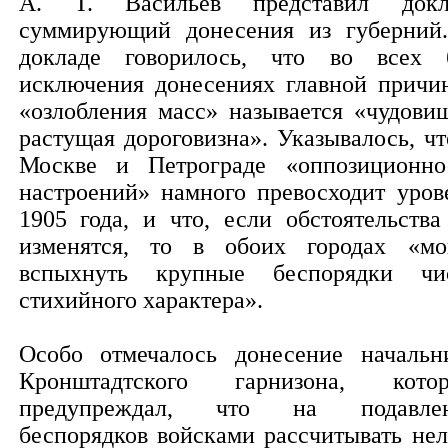
А. Т. Васильев представил докл
суммирующий донесения из губерний
докладе говорилось, что во всех 
исключения донесениях главной причи
«озлобления масс» называется «чудови
растущая дороговизна». Указывалось, чт
Москве и Петрограде «оппозиционно
настроений» намного превосходит уров
1905 года, и что, если обстоятельства
изменятся, то в обоих городах «мо
вспыхнуть крупные беспорядки чи
стихийного характера».
Особо отмечалось донесение начальн
Кронштадтского гарнизона, кото
предупреждал, что на подавле
беспорядков войсками рассчитывать нел